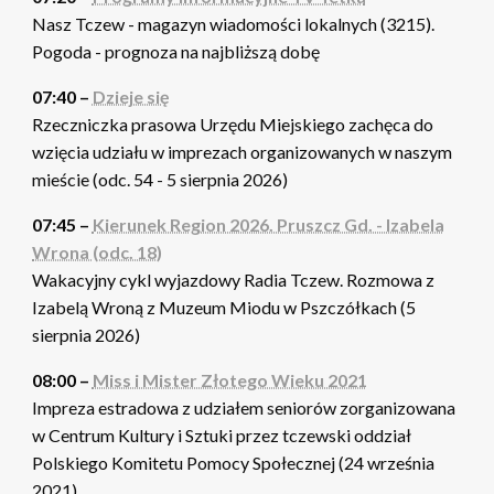
Nasz Tczew - magazyn wiadomości lokalnych (3215).
Pogoda - prognoza na najbliższą dobę
07:40 –
Dzieje się
Rzeczniczka prasowa Urzędu Miejskiego zachęca do
wzięcia udziału w imprezach organizowanych w naszym
mieście (odc. 54 - 5 sierpnia 2026)
07:45 –
Kierunek Region 2026. Pruszcz Gd. - Izabela
Wrona (odc. 18)
Wakacyjny cykl wyjazdowy Radia Tczew. Rozmowa z
Izabelą Wroną z Muzeum Miodu w Pszczółkach (5
sierpnia 2026)
08:00 –
Miss i Mister Złotego Wieku 2021
Impreza estradowa z udziałem seniorów zorganizowana
w Centrum Kultury i Sztuki przez tczewski oddział
Polskiego Komitetu Pomocy Społecznej (24 września
2021)