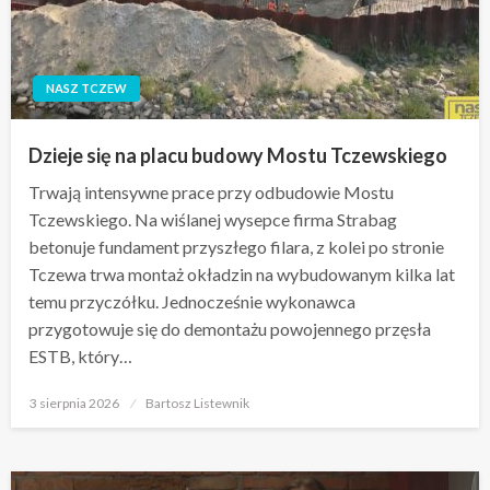
NASZ TCZEW
Dzieje się na placu budowy Mostu Tczewskiego
Trwają intensywne prace przy odbudowie Mostu
Tczewskiego. Na wiślanej wysepce firma Strabag
betonuje fundament przyszłego filara, z kolei po stronie
Tczewa trwa montaż okładzin na wybudowanym kilka lat
temu przyczółku. Jednocześnie wykonawca
przygotowuje się do demontażu powojennego przęsła
ESTB, który…
Opublikowane
3 sierpnia 2026
Bartosz Listewnik
w