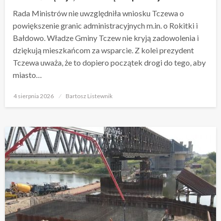
Rada Ministrów nie uwzględniła wniosku Tczewa o
powiększenie granic administracyjnych m.in. o Rokitki i
Bałdowo. Władze Gminy Tczew nie kryją zadowolenia i
dziękują mieszkańcom za wsparcie. Z kolei prezydent
Tczewa uważa, że to dopiero początek drogi do tego, aby
miasto…
Opublikowane
4 sierpnia 2026
Bartosz Listewnik
w