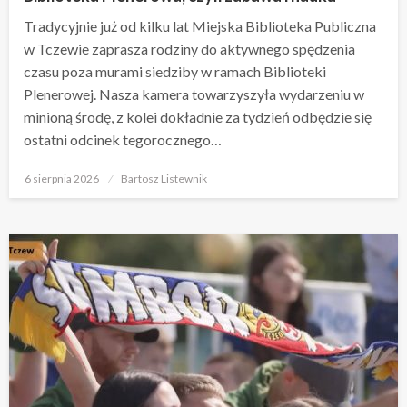
Tradycyjnie już od kilku lat Miejska Biblioteka Publiczna
w Tczewie zaprasza rodziny do aktywnego spędzenia
czasu poza murami siedziby w ramach Biblioteki
Plenerowej. Nasza kamera towarzyszyła wydarzeniu w
minioną środę, z kolei dokładnie za tydzień odbędzie się
ostatni odcinek tegorocznego…
Opublikowane
6 sierpnia 2026
Bartosz Listewnik
w