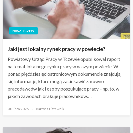
NASZ TCZEW
Jaki jest lokalny rynek pracy w powiecie?
Powiatowy Urząd Pracy w Tczewie opublikował raport
na temat lokalnego rynku pracy w naszym powiecie. W
ponad pięćdziesięciostronicowym dokumencie znajdują
się informacje, które mogą zaciekawić zarówno
pracodawców jak i osoby poszukujące pracy – np. to, w
jakich zawodach brakuje pracowników….
Opublikowane
30 lipca 2026
Bartosz Listewnik
w