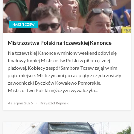
NASZ TCZEW
Mistrzostwa Polski na tczewskiej Kanonce
Na tczewskiej Kanonce w miniony weekend odbył się
finałowy turniej Mistrzostw Polski w piłce ręcznej
plażowej. Kobiecy zespół Sambora Tczew zajął w nim
piąte miejsce. Mistrzyniami po raz piąty z rzędu zostały
zawodniczki Byczków Kowalewo Pomorskie.
Mistrzostwo Polski mężczyzn wywalczyła…
Opublikowane
4 sierpnia 2026
Krzysztof Repiński
w