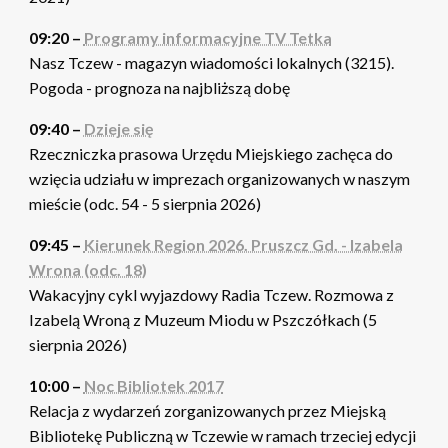
09:20 –
Programy informacyjne TV Tetka
Nasz Tczew - magazyn wiadomości lokalnych (3215).
Pogoda - prognoza na najbliższą dobę
09:40 –
Dzieje się
Rzeczniczka prasowa Urzędu Miejskiego zachęca do
wzięcia udziału w imprezach organizowanych w naszym
mieście (odc. 54 - 5 sierpnia 2026)
09:45 –
Kierunek Region 2026. Pruszcz Gd. - Izabela
Wrona (odc. 18)
Wakacyjny cykl wyjazdowy Radia Tczew. Rozmowa z
Izabelą Wroną z Muzeum Miodu w Pszczółkach (5
sierpnia 2026)
10:00 –
Noc Bibliotek 2017
Relacja z wydarzeń zorganizowanych przez Miejską
Bibliotekę Publiczną w Tczewie w ramach trzeciej edycji