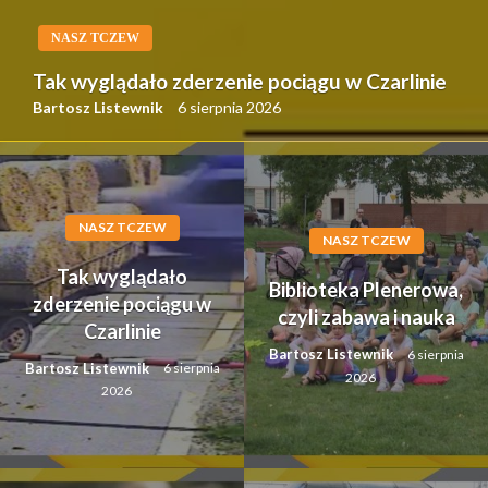
NASZ TCZEW
Tak wyglądało zderzenie pociągu w Czarlinie
Bartosz Listewnik
6 sierpnia 2026
NASZ TCZEW
NASZ TCZEW
Tak wyglądało
Biblioteka Plenerowa,
zderzenie pociągu w
czyli zabawa i nauka
Czarlinie
Bartosz Listewnik
6 sierpnia
Bartosz Listewnik
6 sierpnia
2026
2026