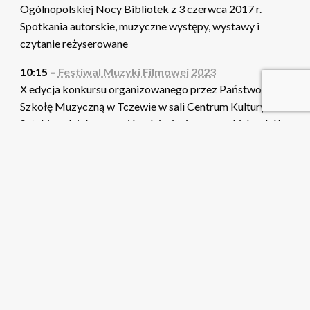
Ogólnopolskiej Nocy Bibliotek z 3 czerwca 2017 r.
Spotkania autorskie, muzyczne występy, wystawy i
czytanie reżyserowane
10:15 –
Festiwal Muzyki Filmowej 2023
X edycja konkursu organizowanego przez Państwową
Szkołę Muzyczną w Tczewie w sali Centrum Kultury i
Sztuki z udziałem uczniów dziesięciu pomorskich szkół
muzycznych (14 lutego 2023)
11:20 –
Tczew na żywo
Bezpośredni przekaz z kamer w mieście
12:20 –
Programy informacyjne TV Tetka
Nasz Tczew - magazyn wiadomości lokalnych (3215).
Pogoda - prognoza na najbliższą dobę
12:40 –
Dzieje się
Rzeczniczka prasowa Urzędu Miejskiego zachęca do