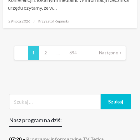
urzędu czytamy, że w…
Opublikowane
29 lipca 2026
Krzysztof Repiński
w
Stronicowanie
wpisów
1
2
…
694
Następne
Nasz program na dziś:
07:20 –
Programy informacyjne TV Tetka