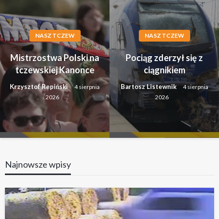
NASZ TCZEW
NASZ TCZEW
Mistrzostwa Polski na
Pociąg zderzył się z
tczewskiej Kanonce
ciągnikiem
Krzysztof Repiński
Bartosz Listewnik
4 sierpnia
4 sierpnia
2026
2026
Najnowsze wpisy