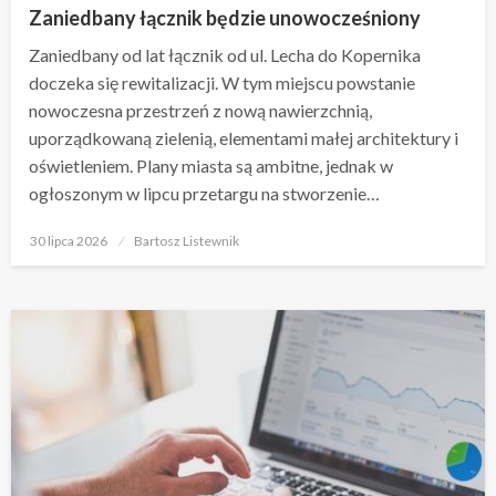
Zaniedbany łącznik będzie unowocześniony
Zaniedbany od lat łącznik od ul. Lecha do Kopernika
doczeka się rewitalizacji. W tym miejscu powstanie
nowoczesna przestrzeń z nową nawierzchnią,
uporządkowaną zielenią, elementami małej architektury i
oświetleniem. Plany miasta są ambitne, jednak w
ogłoszonym w lipcu przetargu na stworzenie…
Opublikowane
30 lipca 2026
Bartosz Listewnik
w