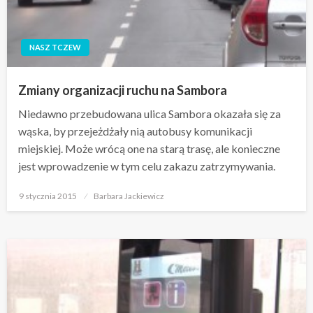
NASZ TCZEW
Zmiany organizacji ruchu na Sambora
Niedawno przebudowana ulica Sambora okazała się za
wąska, by przejeżdżały nią autobusy komunikacji
miejskiej. Może wrócą one na starą trasę, ale konieczne
jest wprowadzenie w tym celu zakazu zatrzymywania.
Opublikowane
9 stycznia 2015
Barbara Jackiewicz
w