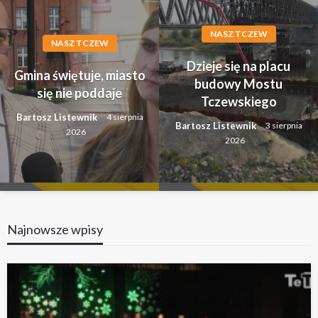
NASZ TCZEW
NASZ TCZEW
Dzieje się na placu
Gmina świętuje, miasto
budowy Mostu
się nie poddaje
Tczewskiego
Bartosz Listewnik
4 sierpnia
Bartosz Listewnik
3 sierpnia
2026
2026
Najnowsze wpisy