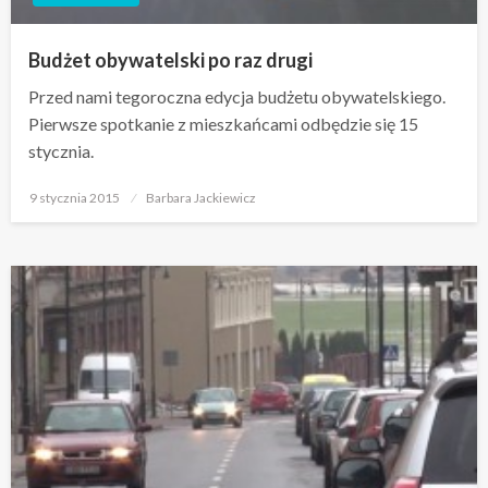
Budżet obywatelski po raz drugi
Przed nami tegoroczna edycja budżetu obywatelskiego.
Pierwsze spotkanie z mieszkańcami odbędzie się 15
stycznia.
Opublikowane
9 stycznia 2015
Barbara Jackiewicz
w