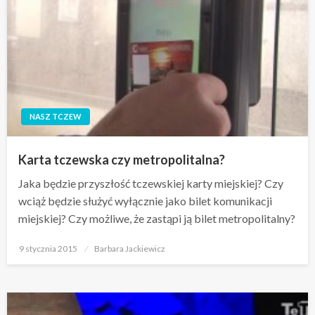
NASZ TCZEW
Karta tczewska czy metropolitalna?
Jaka będzie przyszłość tczewskiej karty miejskiej? Czy
wciąż będzie służyć wyłącznie jako bilet komunikacji
miejskiej? Czy możliwe, że zastąpi ją bilet metropolitalny?
Opublikowane
9 stycznia 2015
Barbara Jackiewicz
w