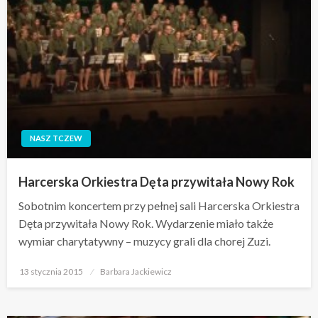
NASZ TCZEW
Harcerska Orkiestra Dęta przywitała Nowy Rok
Sobotnim koncertem przy pełnej sali Harcerska Orkiestra
Dęta przywitała Nowy Rok. Wydarzenie miało także
wymiar charytatywny – muzycy grali dla chorej Zuzi.
Opublikowane
13 stycznia 2015
Barbara Jackiewicz
w