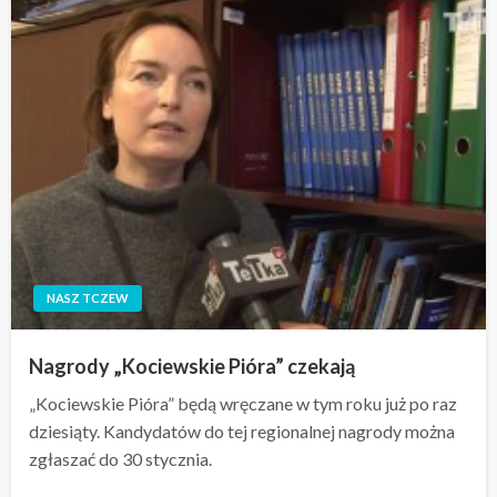
NASZ TCZEW
Nagrody „Kociewskie Pióra” czekają
„Kociewskie Pióra” będą wręczane w tym roku już po raz
dziesiąty. Kandydatów do tej regionalnej nagrody można
zgłaszać do 30 stycznia.