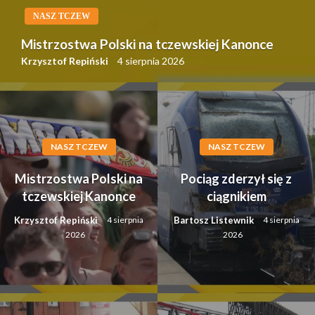
NASZ TCZEW
Mistrzostwa Polski na tczewskiej Kanonce
Krzysztof Repiński
4 sierpnia 2026
NASZ TCZEW
NASZ TCZEW
Mistrzostwa Polski na
Pociąg zderzył się z
tczewskiej Kanonce
ciągnikiem
Krzysztof Repiński
Bartosz Listewnik
4 sierpnia
4 sierpnia
2026
2026