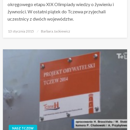
okręgowego etapu XIX Olimpiady wiedzy o żywieniu i
żywności. W ostatni piątek do Tczewa przyjechali
uczestnicy z dwóch województw.
Opublikowane
13 stycznia 2015
Barbara Jackiewicz
w
NASZ TCZEW