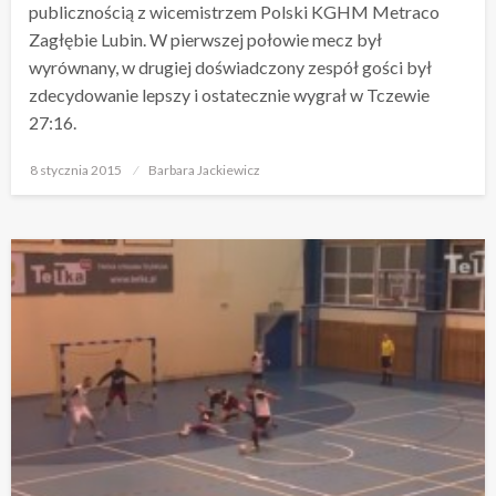
publicznością z wicemistrzem Polski KGHM Metraco
Zagłębie Lubin. W pierwszej połowie mecz był
wyrównany, w drugiej doświadczony zespół gości był
zdecydowanie lepszy i ostatecznie wygrał w Tczewie
27:16.
Opublikowane
8 stycznia 2015
Barbara Jackiewicz
w