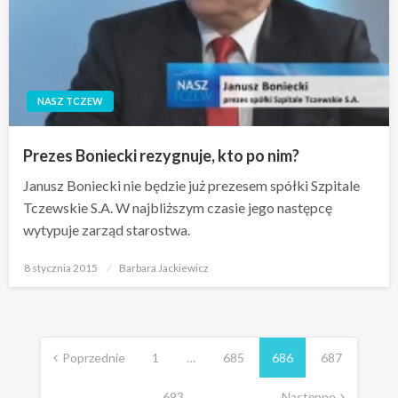
NASZ TCZEW
Prezes Boniecki rezygnuje, kto po nim?
Janusz Boniecki nie będzie już prezesem spółki Szpitale
Tczewskie S.A. W najbliższym czasie jego następcę
wytypuje zarząd starostwa.
Opublikowane
8 stycznia 2015
Barbara Jackiewicz
w
Stronicowanie
wpisów
Poprzednie
1
…
685
686
687
…
693
Następne