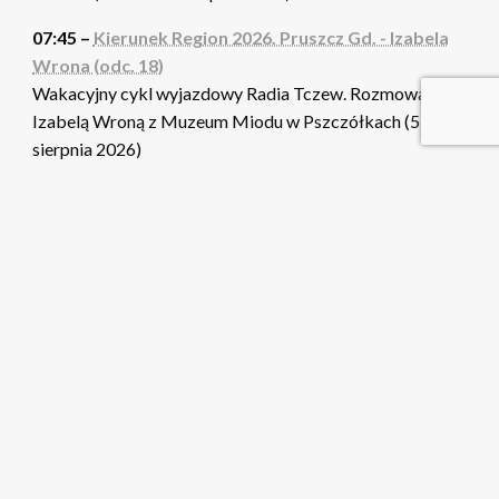
07:45 –
Kierunek Region 2026. Pruszcz Gd. - Izabela
Wrona (odc. 18)
Wakacyjny cykl wyjazdowy Radia Tczew. Rozmowa z
Izabelą Wroną z Muzeum Miodu w Pszczółkach (5
sierpnia 2026)
08:00 –
Miss i Mister Złotego Wieku 2021
Impreza estradowa z udziałem seniorów zorganizowana
w Centrum Kultury i Sztuki przez tczewski oddział
Polskiego Komitetu Pomocy Społecznej (24 września
2021)
09:20 –
Programy informacyjne TV Tetka
Nasz Tczew - magazyn wiadomości lokalnych (3215).
Pogoda - prognoza na najbliższą dobę
09:40 –
Dzieje się
Rzeczniczka prasowa Urzędu Miejskiego zachęca do