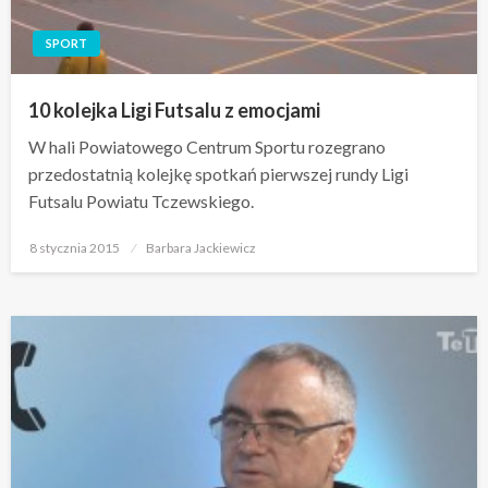
SPORT
10 kolejka Ligi Futsalu z emocjami
W hali Powiatowego Centrum Sportu rozegrano
przedostatnią kolejkę spotkań pierwszej rundy Ligi
Futsalu Powiatu Tczewskiego.
Opublikowane
8 stycznia 2015
Barbara Jackiewicz
w