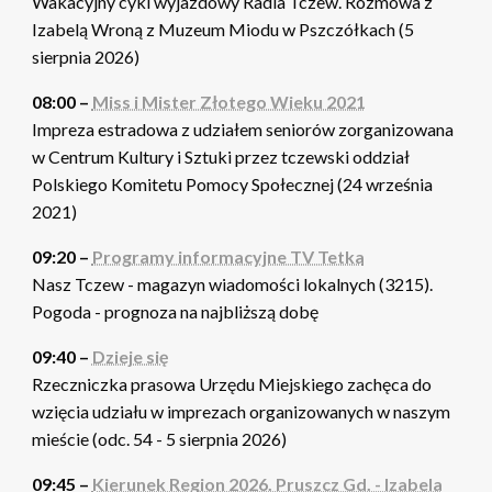
Wakacyjny cykl wyjazdowy Radia Tczew. Rozmowa z
Izabelą Wroną z Muzeum Miodu w Pszczółkach (5
sierpnia 2026)
08:00 –
Miss i Mister Złotego Wieku 2021
Impreza estradowa z udziałem seniorów zorganizowana
w Centrum Kultury i Sztuki przez tczewski oddział
Polskiego Komitetu Pomocy Społecznej (24 września
2021)
09:20 –
Programy informacyjne TV Tetka
Nasz Tczew - magazyn wiadomości lokalnych (3215).
Pogoda - prognoza na najbliższą dobę
09:40 –
Dzieje się
Rzeczniczka prasowa Urzędu Miejskiego zachęca do
wzięcia udziału w imprezach organizowanych w naszym
mieście (odc. 54 - 5 sierpnia 2026)
09:45 –
Kierunek Region 2026. Pruszcz Gd. - Izabela