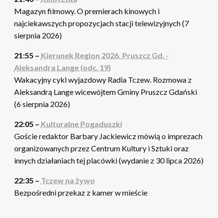
Magazyn filmowy. O premierach kinowych i
najciekawszych propozycjach stacji telewizyjnych (7
sierpnia 2026)
21:55 –
Kierunek Region 2026. Pruszcz Gd. -
Aleksandra Lange (odc. 19)
Wakacyjny cykl wyjazdowy Radia Tczew. Rozmowa z
Aleksandrą Lange wicewójtem Gminy Pruszcz Gdański
(6 sierpnia 2026)
22:05 –
Kulturalne Pogaduszki
Goście redaktor Barbary Jackiewicz mówią o imprezach
organizowanych przez Centrum Kultury i Sztuki oraz
innych działaniach tej placówki (wydanie z 30 lipca 2026)
22:35 –
Tczew na żywo
Bezpośredni przekaz z kamer w mieście