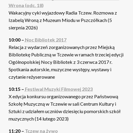
Wrona (odc. 18)
Wakacyjny cykl wyjazdowy Radia Tczew. Rozmowa z
Izabelą Wroną z Muzeum Miodu w Pszczółkach (5
sierpnia 2026)
10:00 –
Noc Bibliotek 2017
Relacja z wydarzeń zorganizowanych przez Miejską
Bibliotekę Publiczną w Tczewie w ramach trzeciej edycji
Ogólnopolskiej Nocy Bibliotek z 3 czerwca 2017 r.
Spotkania autorskie, muzyczne występy, wystawy i
czytanie reżyserowane
10:15 –
Festiwal Muzyki Filmowej 2023
X edycja konkursu organizowanego przez Państwową
Szkołę Muzyczną w Tczewie w sali Centrum Kultury i
Sztuki z udziałem uczniów dziesięciu pomorskich szkół
muzycznych (14 lutego 2023)
11:20 –
Tczew na żywo