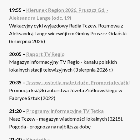
19:55 –
Kierunek Region 2026. Pruszcz Gd. -
Aleksandra Lange (odc. 19)
Wakacyjny cykl wyjazdowy Radia Tczew. Rozmowa z
Aleksandrą Lange wicewójtem Gminy Pruszcz Gdański
(6 sierpnia 2026)
20:05 –
Raport TV Regio
Magazyn informacyjny TV Regio - kanału polskich
lokalnych stacji telewizyjnych (3 sierpnia 2026 r.)
20:35 –
Tczew - osiedla małe i duże. Promocja książki
Promocja książki autorstwa Józefa Ziółkowskiego w
Fabryce Sztuk (2022)
21:20 –
Programy informacyjne TV Tetka
Nasz Tczew - magazyn wiadomości lokalnych (3215).
Pogoda - prognoza na najbliższą dobę
21:40 –
Kinotetka