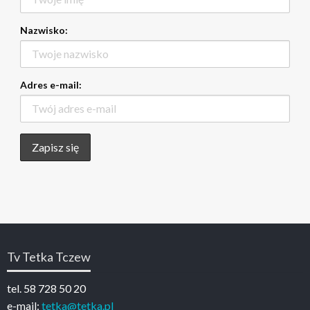
Nazwisko:
Adres e-mail:
Tv Tetka Tczew
tel. 58 728 50 20
e-mail:
tetka@tetka.pl