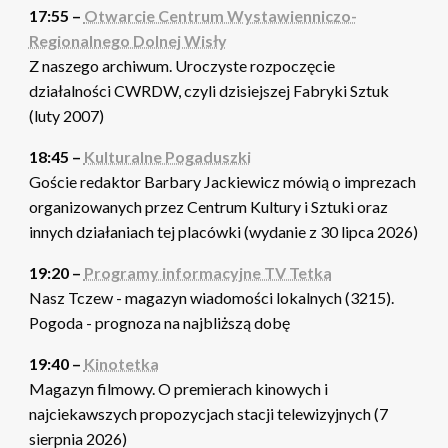
17:55 –
Otwarcie Centrum Wystawienniczo-
Regionalnego Dolnej Wisły
Z naszego archiwum. Uroczyste rozpoczęcie
działalności CWRDW, czyli dzisiejszej Fabryki Sztuk
(luty 2007)
18:45 –
Kulturalne Pogaduszki
Goście redaktor Barbary Jackiewicz mówią o imprezach
organizowanych przez Centrum Kultury i Sztuki oraz
innych działaniach tej placówki (wydanie z 30 lipca 2026)
19:20 –
Programy informacyjne TV Tetka
Nasz Tczew - magazyn wiadomości lokalnych (3215).
Pogoda - prognoza na najbliższą dobę
19:40 –
Kinotetka
Magazyn filmowy. O premierach kinowych i
najciekawszych propozycjach stacji telewizyjnych (7
sierpnia 2026)