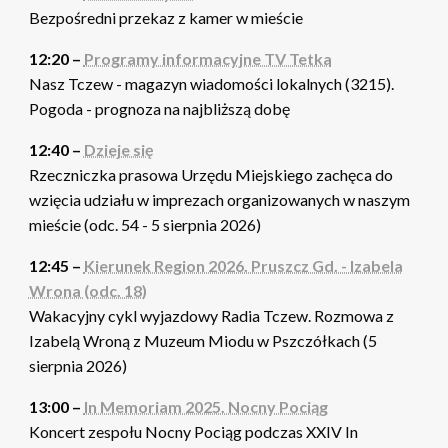
Bezpośredni przekaz z kamer w mieście
12:20 –
Programy informacyjne TV Tetka
Nasz Tczew - magazyn wiadomości lokalnych (3215).
Pogoda - prognoza na najbliższą dobę
12:40 –
Dzieje się
Rzeczniczka prasowa Urzędu Miejskiego zachęca do
wzięcia udziału w imprezach organizowanych w naszym
mieście (odc. 54 - 5 sierpnia 2026)
12:45 –
Kierunek Region 2026. Pruszcz Gd. - Izabela
Wrona (odc. 18)
Wakacyjny cykl wyjazdowy Radia Tczew. Rozmowa z
Izabelą Wroną z Muzeum Miodu w Pszczółkach (5
sierpnia 2026)
13:00 –
In Memoriam 2025. Nocny Pociąg
Koncert zespołu Nocny Pociąg podczas XXIV In