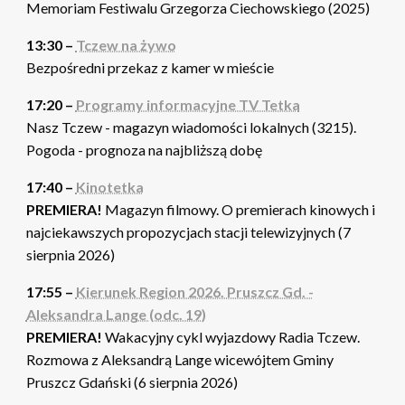
Memoriam Festiwalu Grzegorza Ciechowskiego (2025)
13:30 –
Tczew na żywo
Bezpośredni przekaz z kamer w mieście
17:20 –
Programy informacyjne TV Tetka
Nasz Tczew - magazyn wiadomości lokalnych (3215).
Pogoda - prognoza na najbliższą dobę
17:40 –
Kinotetka
PREMIERA!
Magazyn filmowy. O premierach kinowych i
najciekawszych propozycjach stacji telewizyjnych (7
sierpnia 2026)
17:55 –
Kierunek Region 2026. Pruszcz Gd. -
Aleksandra Lange (odc. 19)
PREMIERA!
Wakacyjny cykl wyjazdowy Radia Tczew.
Rozmowa z Aleksandrą Lange wicewójtem Gminy
Pruszcz Gdański (6 sierpnia 2026)