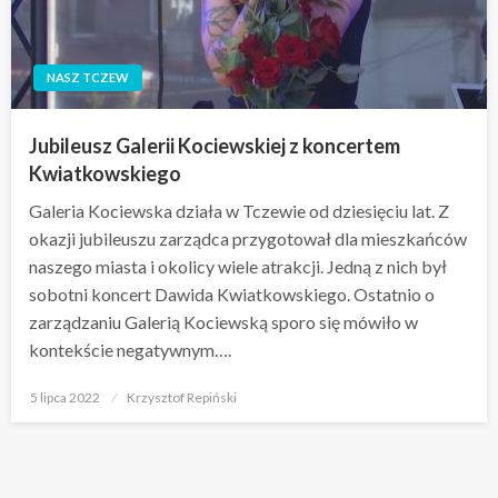
NASZ TCZEW
Jubileusz Galerii Kociewskiej z koncertem
Kwiatkowskiego
Galeria Kociewska działa w Tczewie od dziesięciu lat. Z
okazji jubileuszu zarządca przygotował dla mieszkańców
naszego miasta i okolicy wiele atrakcji. Jedną z nich był
sobotni koncert Dawida Kwiatkowskiego. Ostatnio o
zarządzaniu Galerią Kociewską sporo się mówiło w
kontekście negatywnym….
Opublikowane
5 lipca 2022
Krzysztof Repiński
w