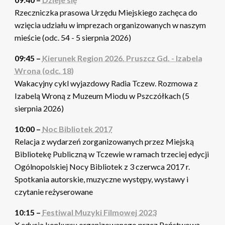
Rzeczniczka prasowa Urzędu Miejskiego zachęca do
wzięcia udziału w imprezach organizowanych w naszym
mieście (odc. 54 - 5 sierpnia 2026)
09:45 –
Kierunek Region 2026. Pruszcz Gd. - Izabela
Wrona (odc. 18)
Wakacyjny cykl wyjazdowy Radia Tczew. Rozmowa z
Izabelą Wroną z Muzeum Miodu w Pszczółkach (5
sierpnia 2026)
10:00 –
Noc Bibliotek 2017
Relacja z wydarzeń zorganizowanych przez Miejską
Bibliotekę Publiczną w Tczewie w ramach trzeciej edycji
Ogólnopolskiej Nocy Bibliotek z 3 czerwca 2017 r.
Spotkania autorskie, muzyczne występy, wystawy i
czytanie reżyserowane
10:15 –
Festiwal Muzyki Filmowej 2023
X edycja konkursu organizowanego przez Państwową