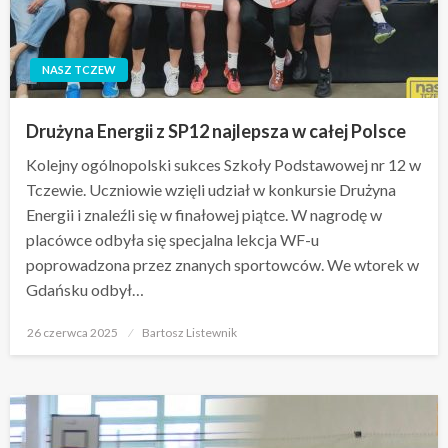
NASZ TCZEW
Drużyna Energii z SP12 najlepsza w całej Polsce
Kolejny ogólnopolski sukces Szkoły Podstawowej nr 12 w
Tczewie. Uczniowie wzięli udział w konkursie Drużyna
Energii i znaleźli się w finałowej piątce. W nagrodę w
placówce odbyła się specjalna lekcja WF-u
poprowadzona przez znanych sportowców. We wtorek w
Gdańsku odbył…
Opublikowane
26 czerwca 2025
Bartosz Listewnik
w