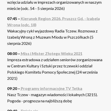
wzięcia udziału w imprezach organizowanych w naszym
mieście (odc. 54 - 5 sierpnia 2026)
07:45 –
Kierunek Region 2026. Pruszcz Gd. - Izabela
Wrona (odc. 18)
Wakacyjny cykl wyjazdowy Radia Tczew. Rozmowa z
Izabelą Wroną z Muzeum Miodu w Pszczółkach (5
sierpnia 2026)
08:00 –
Miss i Mister Złotego Wieku 2021
Impreza estradowa z udziałem seniorów zorganizowana
w Centrum Kultury i Sztuki przez tczewski oddział
Polskiego Komitetu Pomocy Społecznej (24 września
2021)
09:20 –
Programy informacyjne TV Tetka
Nasz Tczew - magazyn wiadomości lokalnych (3215).
Pogoda - prognoza na najbliższą dobę
09:40 –
Dzieje się