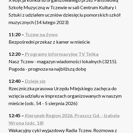
Szkołę Muzyczną w Tczewie w sali Centrum Kultury i
Sztuki z udziałem uczniów dziesięciu pomorskich szkół
muzycznych (14 lutego 2023)
11:20 –
Tczew na żywo
Bezpośredni przekaz z kamer w mieście
12:20 –
Programy informacyjne TV Tetka
Nasz Tczew - magazyn wiadomości lokalnych (3215).
Pogoda - prognoza na najbliższą dobę
12:40 –
Dzieje się
Rzeczniczka prasowa Urzędu Miejskiego zachęca do
wzięcia udziału w imprezach organizowanych w naszym
mieście (odc. 54 - 5 sierpnia 2026)
12:45 –
Kierunek Region 2026. Pruszcz Gd. - Izabela
Wrona (odc. 18)
Wakacyjny cykl wyjazdowy Radia Tczew. Rozmowa z