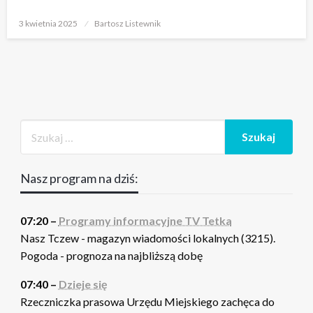
Opublikowane
3 kwietnia 2025
Bartosz Listewnik
w
Nasz program na dziś:
07:20 –
Programy informacyjne TV Tetka
Nasz Tczew - magazyn wiadomości lokalnych (3215).
Pogoda - prognoza na najbliższą dobę
07:40 –
Dzieje się
Rzeczniczka prasowa Urzędu Miejskiego zachęca do