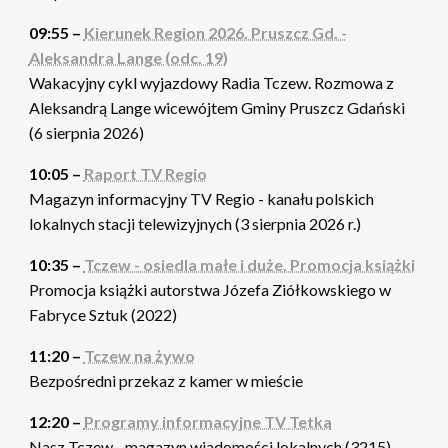
09:55 –
Kierunek Region 2026. Pruszcz Gd. -
Aleksandra Lange (odc. 19)
Wakacyjny cykl wyjazdowy Radia Tczew. Rozmowa z
Aleksandrą Lange wicewójtem Gminy Pruszcz Gdański
(6 sierpnia 2026)
10:05 –
Raport TV Regio
Magazyn informacyjny TV Regio - kanału polskich
lokalnych stacji telewizyjnych (3 sierpnia 2026 r.)
10:35 –
Tczew - osiedla małe i duże. Promocja książki
Promocja książki autorstwa Józefa Ziółkowskiego w
Fabryce Sztuk (2022)
11:20 –
Tczew na żywo
Bezpośredni przekaz z kamer w mieście
12:20 –
Programy informacyjne TV Tetka
Nasz Tczew - magazyn wiadomości lokalnych (3215).