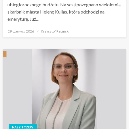
ubiegłorocznego budżetu. Na sesji pożegnano wieloletnią
skarbnik miasta Helenę Kullas, która odchodzi na
emeryturę. Już…
Opublikowane
29 czerwca 2026
Krzysztof Repiński
w
NASZ TCZEW