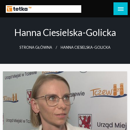
Przejdź
do
Tetka Tczew – Twoja lokalna telewizja!
Tv Tetka Tczew
treści
Hanna Ciesielska-Golicka
STRONA GŁÓWNA
HANNA CIESIELSKA-GOLICKA