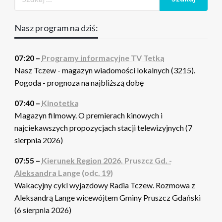
Nasz program na dziś:
07:20 –
Programy informacyjne TV Tetka
Nasz Tczew - magazyn wiadomości lokalnych (3215).
Pogoda - prognoza na najbliższą dobę
07:40 –
Kinotetka
Magazyn filmowy. O premierach kinowych i
najciekawszych propozycjach stacji telewizyjnych (7
sierpnia 2026)
07:55 –
Kierunek Region 2026. Pruszcz Gd. -
Aleksandra Lange (odc. 19)
Wakacyjny cykl wyjazdowy Radia Tczew. Rozmowa z
Aleksandrą Lange wicewójtem Gminy Pruszcz Gdański
(6 sierpnia 2026)