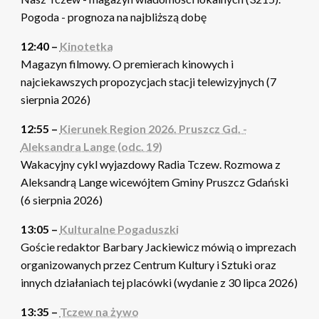
Pogoda - prognoza na najbliższą dobę
12:40 –
Kinotetka
Magazyn filmowy. O premierach kinowych i
najciekawszych propozycjach stacji telewizyjnych (7
sierpnia 2026)
12:55 –
Kierunek Region 2026. Pruszcz Gd. -
Aleksandra Lange (odc. 19)
Wakacyjny cykl wyjazdowy Radia Tczew. Rozmowa z
Aleksandrą Lange wicewójtem Gminy Pruszcz Gdański
(6 sierpnia 2026)
13:05 –
Kulturalne Pogaduszki
Goście redaktor Barbary Jackiewicz mówią o imprezach
organizowanych przez Centrum Kultury i Sztuki oraz
innych działaniach tej placówki (wydanie z 30 lipca 2026)
13:35 –
Tczew na żywo