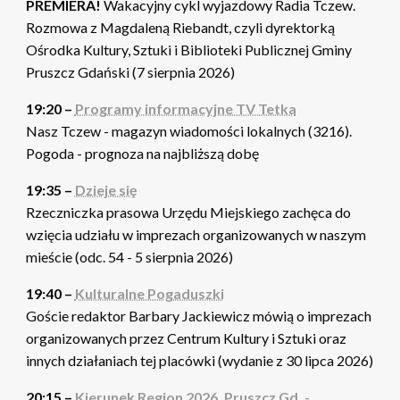
PREMIERA!
Wakacyjny cykl wyjazdowy Radia Tczew.
Rozmowa z Magdaleną Riebandt, czyli dyrektorką
Ośrodka Kultury, Sztuki i Biblioteki Publicznej Gminy
Pruszcz Gdański (7 sierpnia 2026)
19:20 –
Programy informacyjne TV Tetka
Nasz Tczew - magazyn wiadomości lokalnych (3216).
Pogoda - prognoza na najbliższą dobę
19:35 –
Dzieje się
Rzeczniczka prasowa Urzędu Miejskiego zachęca do
wzięcia udziału w imprezach organizowanych w naszym
mieście (odc. 54 - 5 sierpnia 2026)
19:40 –
Kulturalne Pogaduszki
Goście redaktor Barbary Jackiewicz mówią o imprezach
organizowanych przez Centrum Kultury i Sztuki oraz
innych działaniach tej placówki (wydanie z 30 lipca 2026)
20:15 –
Kierunek Region 2026. Pruszcz Gd. -