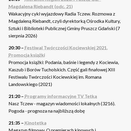
Magdalena Riebandt (odc. 21)
Wakacyjny cykl wyjazdowy Radia Tczew. Rozmowa z
Magdaleną Riebandt, czyli dyrektorką Ośrodka Kultury,
Sztuki i Biblioteki Publicznej Gminy Pruszcz Gdański (7
sierpnia 2026)
20:30 –
Festiwal Twórczości Kociewskiej 2021.
Promocja książki
Promocja książki: Podania, baśnie i legendy z Kociewia,
Kaszub i Borów Tucholskich. Część gali finałowej XIII
Festiwalu Twórczości Kociewskiej im. Romana
Landowskiego (2021)
21:20 –
Programy informacyjne TV Tetka
Nasz Tczew - magazyn wiadomości lokalnych (3216).
Pogoda - prognoza na najbliższą dobę
21:35 –
Kinotetka
Magazyn filmowy. O premierach kinowych i