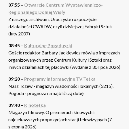
07:55 –
Otwarcie Centrum Wystawienniczo-
Regionalnego Dolnej Wisły
Z naszego archiwum. Uroczyste rozpoczęcie
działalności CWRDW, czyli dzisiejszej Fabryki Sztuk
(luty 2007)
08:45 –
Kulturalne Pogaduszki
Goście redaktor Barbary Jackiewicz mówią o imprezach
organizowanych przez Centrum Kultury i Sztuki oraz
innych działaniach tej placówki (wydanie z 30 lipca 2026)
09:20 –
Programy informacyjne TV Tetka
Nasz Tczew - magazyn wiadomości lokalnych (3215).
Pogoda - prognoza na najbliższą dobę
09:40 –
Kinotetka
Magazyn filmowy. O premierach kinowych i
najciekawszych propozycjach stacji telewizyjnych (7
sierpnia 2026)