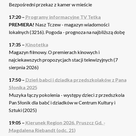
Bezpośredni przekaz z kamer w mieście
17:20 –
Programy informacyjne TV Tetka
PREMIERA!
Nasz Tczew - magazyn wiadomości
lokalnych (3216). Pogoda - prognoza na najbliższą dobę
17:35 –
Kinotetka
Magazyn filmowy. O premierach kinowych i
najciekawszych propozycjach stacji telewizyjnych (7
sierpnia 2026)
17:50 –
Dzień babci i dziadka przedszkolaków z Pana
Słonika 2025
Muzyka łączy pokolenia - występy dzieci z przedszkola
Pan Słonik dla babć i dziadków w Centrum Kultury i
Sztuki (2025)
19:05 –
Kierunek Region 2026. Pruszcz Gd. -
Magdalena Riebandt (odc. 21)