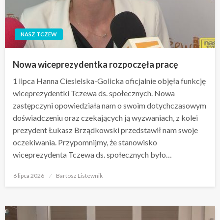
NASZ TCZEW
Nowa wiceprezydentka rozpoczęła pracę
1 lipca Hanna Ciesielska-Golicka oficjalnie objęła funkcję
wiceprezydentki Tczewa ds. społecznych. Nowa
zastępczyni opowiedziała nam o swoim dotychczasowym
doświadczeniu oraz czekających ją wyzwaniach, z kolei
prezydent Łukasz Brządkowski przedstawił nam swoje
oczekiwania. Przypomnijmy, że stanowisko
wiceprezydenta Tczewa ds. społecznych było…
Opublikowane
6 lipca 2026
Bartosz Listewnik
w