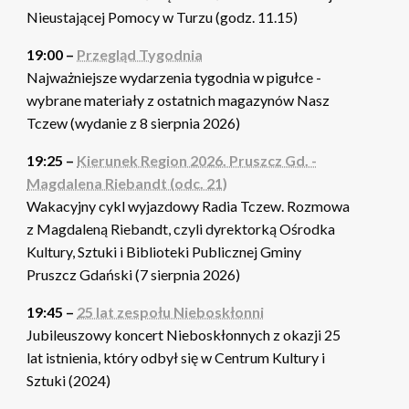
Nieustającej Pomocy w Turzu (godz. 11.15)
19:00 –
Przegląd Tygodnia
Najważniejsze wydarzenia tygodnia w pigułce -
wybrane materiały z ostatnich magazynów Nasz
Tczew (wydanie z 8 sierpnia 2026)
19:25 –
Kierunek Region 2026. Pruszcz Gd. -
Magdalena Riebandt (odc. 21)
Wakacyjny cykl wyjazdowy Radia Tczew. Rozmowa
z Magdaleną Riebandt, czyli dyrektorką Ośrodka
Kultury, Sztuki i Biblioteki Publicznej Gminy
Pruszcz Gdański (7 sierpnia 2026)
19:45 –
25 lat zespołu Nieboskłonni
Jubileuszowy koncert Nieboskłonnych z okazji 25
lat istnienia, który odbył się w Centrum Kultury i
Sztuki (2024)