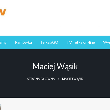
ramy
Ramówka
TelkabGO
TV Tetka on-line
Wyśl
Maciej Wąsik
STRONA GŁÓWNA
MACIEJ WĄSIK