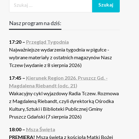
Nasz program na dziś:
17:20 –
Przegląd Tygodnia
Najważniejsze wydarzenia tygodnia w pigułce -
wybrane materiały z ostatnich magazynów Nasz
Tczew (wydanie z 8 sierpnia 2026)
17:45 –
Kierunek Region 2026. Pruszcz Gd. -
Magdalena Riebandt (odc. 21)
Wakacyjny cykl wyjazdowy Radia Tczew. Rozmowa
z Magdaleną Riebandt, czyli dyrektorką Ośrodka
Kultury, Sztuki i Biblioteki Publicznej Gminy
Pruszcz Gdański (7 sierpnia 2026)
18:00 –
Msza Święta
PREMIERA!
Msza święta z kościoła Matki Bożej