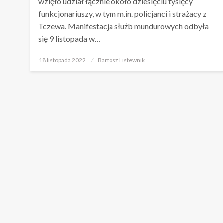
wzięło udział łącznie około dziesięciu tysięcy
funkcjonariuszy, w tym m.in. policjanci i strażacy z
Tczewa. Manifestacja służb mundurowych odbyła
się 9 listopada w…
Opublikowane
18 listopada 2022
Bartosz Listewnik
w