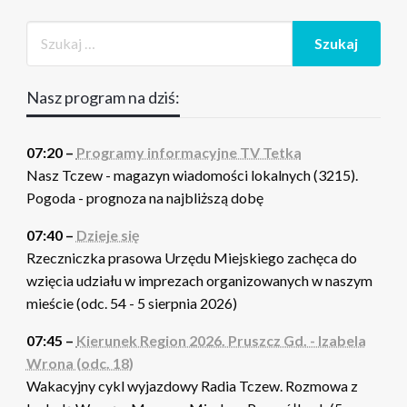
Nasz program na dziś:
07:20 –
Programy informacyjne TV Tetka
Nasz Tczew - magazyn wiadomości lokalnych (3215).
Pogoda - prognoza na najbliższą dobę
07:40 –
Dzieje się
Rzeczniczka prasowa Urzędu Miejskiego zachęca do
wzięcia udziału w imprezach organizowanych w naszym
mieście (odc. 54 - 5 sierpnia 2026)
07:45 –
Kierunek Region 2026. Pruszcz Gd. - Izabela
Wrona (odc. 18)
Wakacyjny cykl wyjazdowy Radia Tczew. Rozmowa z