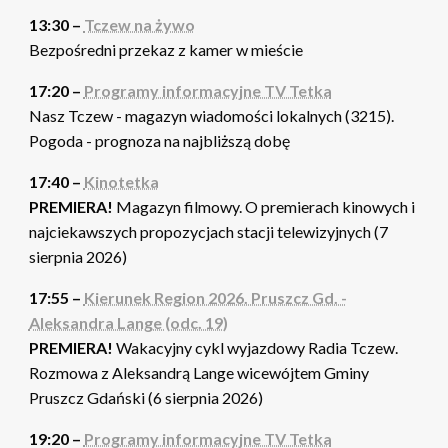
13:30 –
Tczew na żywo
Bezpośredni przekaz z kamer w mieście
17:20 –
Programy informacyjne TV Tetka
Nasz Tczew - magazyn wiadomości lokalnych (3215).
Pogoda - prognoza na najbliższą dobę
17:40 –
Kinotetka
PREMIERA!
Magazyn filmowy. O premierach kinowych i
najciekawszych propozycjach stacji telewizyjnych (7
sierpnia 2026)
17:55 –
Kierunek Region 2026. Pruszcz Gd. -
Aleksandra Lange (odc. 19)
PREMIERA!
Wakacyjny cykl wyjazdowy Radia Tczew.
Rozmowa z Aleksandrą Lange wicewójtem Gminy
Pruszcz Gdański (6 sierpnia 2026)
19:20 –
Programy informacyjne TV Tetka