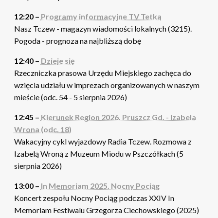
12:20 –
Programy informacyjne TV Tetka
Nasz Tczew - magazyn wiadomości lokalnych (3215).
Pogoda - prognoza na najbliższą dobę
12:40 –
Dzieje się
Rzeczniczka prasowa Urzędu Miejskiego zachęca do
wzięcia udziału w imprezach organizowanych w naszym
mieście (odc. 54 - 5 sierpnia 2026)
12:45 –
Kierunek Region 2026. Pruszcz Gd. - Izabela
Wrona (odc. 18)
Wakacyjny cykl wyjazdowy Radia Tczew. Rozmowa z
Izabelą Wroną z Muzeum Miodu w Pszczółkach (5
sierpnia 2026)
13:00 –
In Memoriam 2025. Nocny Pociąg
Koncert zespołu Nocny Pociąg podczas XXIV In
Memoriam Festiwalu Grzegorza Ciechowskiego (2025)