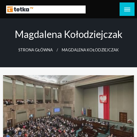
Przejdź
do
Tetka Tczew – Twoja lokalna telewizja!
Tv Tetka Tczew
treści
Magdalena Kołodziejczak
STRONA GŁÓWNA
MAGDALENA KOŁODZIEJCZAK