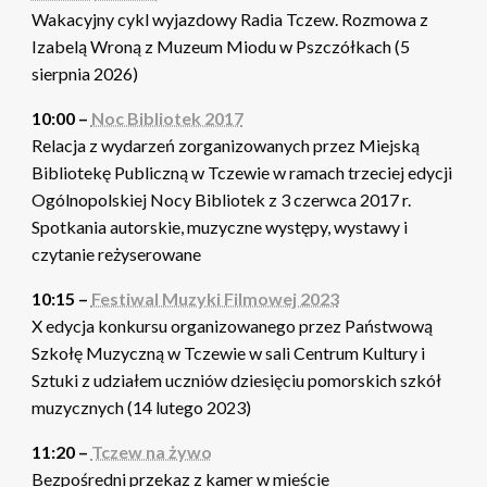
Wakacyjny cykl wyjazdowy Radia Tczew. Rozmowa z
Izabelą Wroną z Muzeum Miodu w Pszczółkach (5
sierpnia 2026)
10:00 –
Noc Bibliotek 2017
Relacja z wydarzeń zorganizowanych przez Miejską
Bibliotekę Publiczną w Tczewie w ramach trzeciej edycji
Ogólnopolskiej Nocy Bibliotek z 3 czerwca 2017 r.
Spotkania autorskie, muzyczne występy, wystawy i
czytanie reżyserowane
10:15 –
Festiwal Muzyki Filmowej 2023
X edycja konkursu organizowanego przez Państwową
Szkołę Muzyczną w Tczewie w sali Centrum Kultury i
Sztuki z udziałem uczniów dziesięciu pomorskich szkół
muzycznych (14 lutego 2023)
11:20 –
Tczew na żywo
Bezpośredni przekaz z kamer w mieście