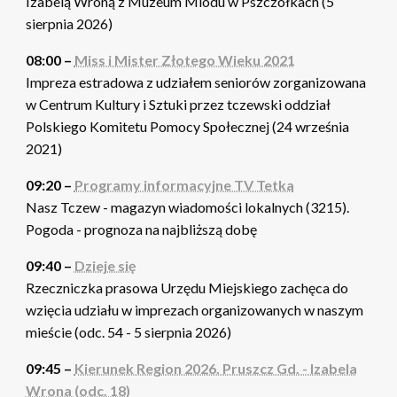
Izabelą Wroną z Muzeum Miodu w Pszczółkach (5
sierpnia 2026)
08:00 –
Miss i Mister Złotego Wieku 2021
Impreza estradowa z udziałem seniorów zorganizowana
w Centrum Kultury i Sztuki przez tczewski oddział
Polskiego Komitetu Pomocy Społecznej (24 września
2021)
09:20 –
Programy informacyjne TV Tetka
Nasz Tczew - magazyn wiadomości lokalnych (3215).
Pogoda - prognoza na najbliższą dobę
09:40 –
Dzieje się
Rzeczniczka prasowa Urzędu Miejskiego zachęca do
wzięcia udziału w imprezach organizowanych w naszym
mieście (odc. 54 - 5 sierpnia 2026)
09:45 –
Kierunek Region 2026. Pruszcz Gd. - Izabela
Wrona (odc. 18)