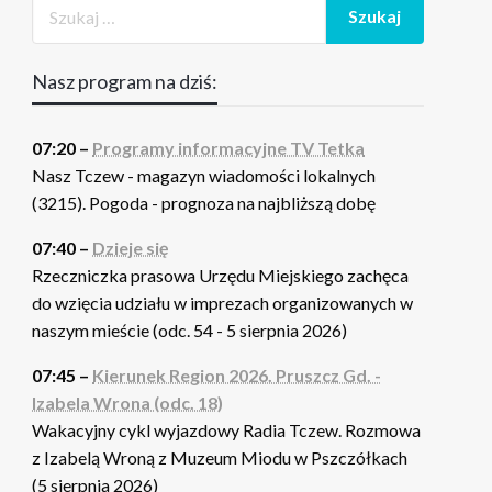
Nasz program na dziś:
07:20 –
Programy informacyjne TV Tetka
Nasz Tczew - magazyn wiadomości lokalnych
(3215). Pogoda - prognoza na najbliższą dobę
07:40 –
Dzieje się
Rzeczniczka prasowa Urzędu Miejskiego zachęca
do wzięcia udziału w imprezach organizowanych w
naszym mieście (odc. 54 - 5 sierpnia 2026)
07:45 –
Kierunek Region 2026. Pruszcz Gd. -
Izabela Wrona (odc. 18)
Wakacyjny cykl wyjazdowy Radia Tczew. Rozmowa
z Izabelą Wroną z Muzeum Miodu w Pszczółkach
(5 sierpnia 2026)