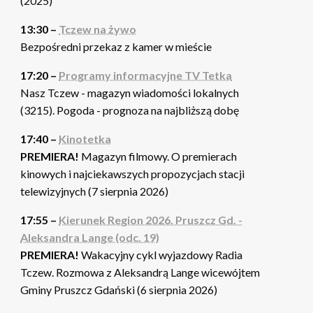
(2025)
13:30 –
Tczew na żywo
Bezpośredni przekaz z kamer w mieście
17:20 –
Programy informacyjne TV Tetka
Nasz Tczew - magazyn wiadomości lokalnych
(3215). Pogoda - prognoza na najbliższą dobę
17:40 –
Kinotetka
PREMIERA!
Magazyn filmowy. O premierach
kinowych i najciekawszych propozycjach stacji
telewizyjnych (7 sierpnia 2026)
17:55 –
Kierunek Region 2026. Pruszcz Gd. -
Aleksandra Lange (odc. 19)
PREMIERA!
Wakacyjny cykl wyjazdowy Radia
Tczew. Rozmowa z Aleksandrą Lange wicewójtem
Gminy Pruszcz Gdański (6 sierpnia 2026)