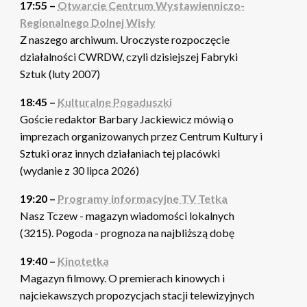
17:55 –
Otwarcie Centrum Wystawienniczo-
Regionalnego Dolnej Wisły
Z naszego archiwum. Uroczyste rozpoczęcie
działalności CWRDW, czyli dzisiejszej Fabryki
Sztuk (luty 2007)
18:45 –
Kulturalne Pogaduszki
Goście redaktor Barbary Jackiewicz mówią o
imprezach organizowanych przez Centrum Kultury i
Sztuki oraz innych działaniach tej placówki
(wydanie z 30 lipca 2026)
19:20 –
Programy informacyjne TV Tetka
Nasz Tczew - magazyn wiadomości lokalnych
(3215). Pogoda - prognoza na najbliższą dobę
19:40 –
Kinotetka
Magazyn filmowy. O premierach kinowych i
najciekawszych propozycjach stacji telewizyjnych