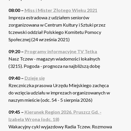
08:00 –
Miss i Mister Złotego Wieku 2021
Impreza estradowa z udziałem seniorów
zorganizowana w Centrum Kultury i Sztuki przez
tczewski oddział Polskiego Komitetu Pomocy
Społecznej (24 września 2021)
09:20 –
Programy informacyjne TV Tetka
Nasz Tczew - magazyn wiadomości lokalnych
(3215). Pogoda - prognoza na najbliższą dobę
09:40 –
Dzieje się
Rzeczniczka prasowa Urzędu Miejskiego zachęca
do wzięcia udziału w imprezach organizowanych w
naszym mieście (odc. 54 - 5 sierpnia 2026)
09:45 –
Kierunek Region 2026. Pruszcz Gd. -
Izabela Wrona (odc. 18)
Wakacyjny cykl wyjazdowy Radia Tczew. Rozmowa