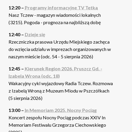
12:20 –
Programy informacyjne TV Tetka
Nasz Tczew - magazyn wiadomości lokalnych
(3215). Pogoda - prognoza na najbliższą dobę
12:40 –
Dzieje się
Rzeczniczka prasowa Urzędu Miejskiego zachęca
do wzięcia udziału w imprezach organizowanych w
naszym mieście (odc. 54 - 5 sierpnia 2026)
12:45 –
Kierunek Region 2026. Pruszcz Gd. -
Izabela Wrona (odc. 18)
Wakacyjny cykl wyjazdowy Radia Tczew. Rozmowa
z Izabelą Wroną z Muzeum Miodu w Pszczółkach
(5 sierpnia 2026)
13:00 –
In Memoriam 2025. Nocny Pociąg
Koncert zespołu Nocny Pociąg podczas XXIV In
Memoriam Festiwalu Grzegorza Ciechowskiego