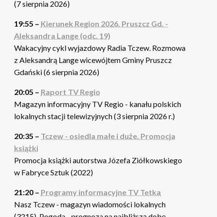
(7 sierpnia 2026)
19:55 –
Kierunek Region 2026. Pruszcz Gd. -
Aleksandra Lange (odc. 19)
Wakacyjny cykl wyjazdowy Radia Tczew. Rozmowa
z Aleksandrą Lange wicewójtem Gminy Pruszcz
Gdański (6 sierpnia 2026)
20:05 –
Raport TV Regio
Magazyn informacyjny TV Regio - kanału polskich
lokalnych stacji telewizyjnych (3 sierpnia 2026 r.)
20:35 –
Tczew - osiedla małe i duże. Promocja
książki
Promocja książki autorstwa Józefa Ziółkowskiego
w Fabryce Sztuk (2022)
21:20 –
Programy informacyjne TV Tetka
Nasz Tczew - magazyn wiadomości lokalnych
(3215). Pogoda - prognoza na najbliższą dobę