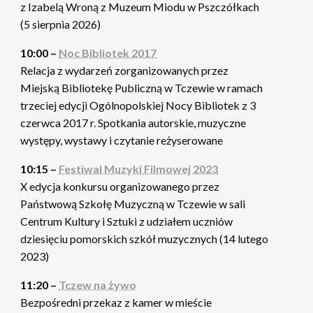
z Izabelą Wroną z Muzeum Miodu w Pszczółkach
(5 sierpnia 2026)
10:00 –
Noc Bibliotek 2017
Relacja z wydarzeń zorganizowanych przez
Miejską Bibliotekę Publiczną w Tczewie w ramach
trzeciej edycji Ogólnopolskiej Nocy Bibliotek z 3
czerwca 2017 r. Spotkania autorskie, muzyczne
występy, wystawy i czytanie reżyserowane
10:15 –
Festiwal Muzyki Filmowej 2023
X edycja konkursu organizowanego przez
Państwową Szkołę Muzyczną w Tczewie w sali
Centrum Kultury i Sztuki z udziałem uczniów
dziesięciu pomorskich szkół muzycznych (14 lutego
2023)
11:20 –
Tczew na żywo
Bezpośredni przekaz z kamer w mieście