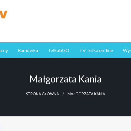
ramy
Ramówka
TelkabGO
TV Tetka on-line
Wyśl
Małgorzata Kania
STRONA GŁÓWNA
MAŁGORZATA KANIA