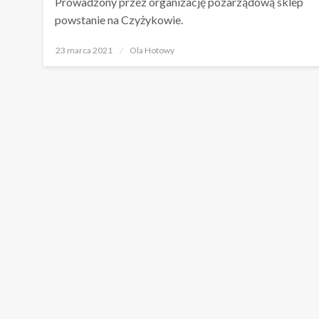
Prowadzony przez organizację pozarządową sklep
powstanie na Czyżykowie.
Opublikowane
23 marca 2021
Ola Hotowy
w