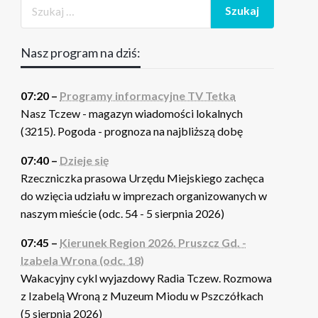
Nasz program na dziś:
07:20 –
Programy informacyjne TV Tetka
Nasz Tczew - magazyn wiadomości lokalnych
(3215). Pogoda - prognoza na najbliższą dobę
07:40 –
Dzieje się
Rzeczniczka prasowa Urzędu Miejskiego zachęca
do wzięcia udziału w imprezach organizowanych w
naszym mieście (odc. 54 - 5 sierpnia 2026)
07:45 –
Kierunek Region 2026. Pruszcz Gd. -
Izabela Wrona (odc. 18)
Wakacyjny cykl wyjazdowy Radia Tczew. Rozmowa
z Izabelą Wroną z Muzeum Miodu w Pszczółkach
(5 sierpnia 2026)