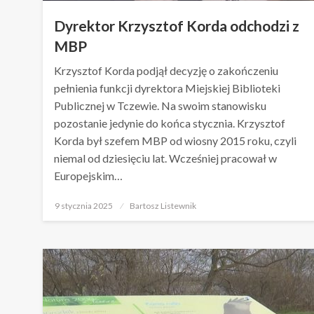
Dyrektor Krzysztof Korda odchodzi z
MBP
Krzysztof Korda podjął decyzję o zakończeniu
pełnienia funkcji dyrektora Miejskiej Biblioteki
Publicznej w Tczewie. Na swoim stanowisku
pozostanie jedynie do końca stycznia. Krzysztof
Korda był szefem MBP od wiosny 2015 roku, czyli
niemal od dziesięciu lat. Wcześniej pracował w
Europejskim…
Opublikowane
9 stycznia 2025
Bartosz Listewnik
w