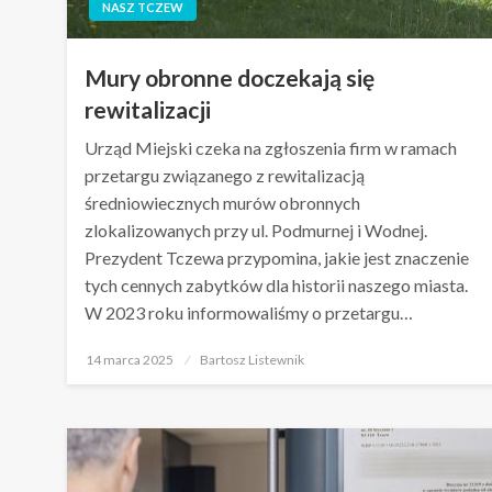
NASZ TCZEW
Mury obronne doczekają się
rewitalizacji
Urząd Miejski czeka na zgłoszenia firm w ramach
przetargu związanego z rewitalizacją
średniowiecznych murów obronnych
zlokalizowanych przy ul. Podmurnej i Wodnej.
Prezydent Tczewa przypomina, jakie jest znaczenie
tych cennych zabytków dla historii naszego miasta.
W 2023 roku informowaliśmy o przetargu…
Opublikowane
14 marca 2025
Bartosz Listewnik
w