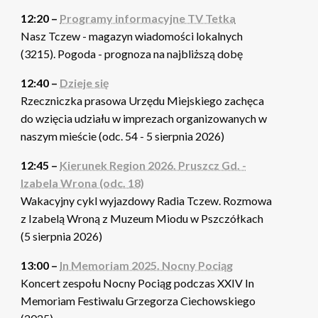
12:20 –
Programy informacyjne TV Tetka
Nasz Tczew - magazyn wiadomości lokalnych
(3215). Pogoda - prognoza na najbliższą dobę
12:40 –
Dzieje się
Rzeczniczka prasowa Urzędu Miejskiego zachęca
do wzięcia udziału w imprezach organizowanych w
naszym mieście (odc. 54 - 5 sierpnia 2026)
12:45 –
Kierunek Region 2026. Pruszcz Gd. -
Izabela Wrona (odc. 18)
Wakacyjny cykl wyjazdowy Radia Tczew. Rozmowa
z Izabelą Wroną z Muzeum Miodu w Pszczółkach
(5 sierpnia 2026)
13:00 –
In Memoriam 2025. Nocny Pociąg
Koncert zespołu Nocny Pociąg podczas XXIV In
Memoriam Festiwalu Grzegorza Ciechowskiego