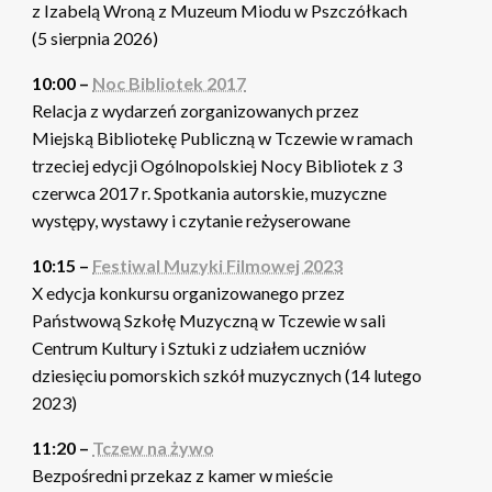
z Izabelą Wroną z Muzeum Miodu w Pszczółkach
(5 sierpnia 2026)
10:00 –
Noc Bibliotek 2017
Relacja z wydarzeń zorganizowanych przez
Miejską Bibliotekę Publiczną w Tczewie w ramach
trzeciej edycji Ogólnopolskiej Nocy Bibliotek z 3
czerwca 2017 r. Spotkania autorskie, muzyczne
występy, wystawy i czytanie reżyserowane
10:15 –
Festiwal Muzyki Filmowej 2023
X edycja konkursu organizowanego przez
Państwową Szkołę Muzyczną w Tczewie w sali
Centrum Kultury i Sztuki z udziałem uczniów
dziesięciu pomorskich szkół muzycznych (14 lutego
2023)
11:20 –
Tczew na żywo
Bezpośredni przekaz z kamer w mieście