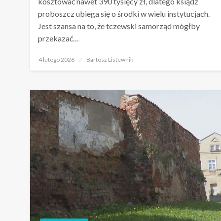
kosztować nawet 390 tysięcy zł, dlatego ksiądz
proboszcz ubiega się o środki w wielu instytucjach.
Jest szansa na to, że tczewski samorząd mógłby
przekazać…
Opublikowane
4 lutego 2026
Bartosz Listewnik
w