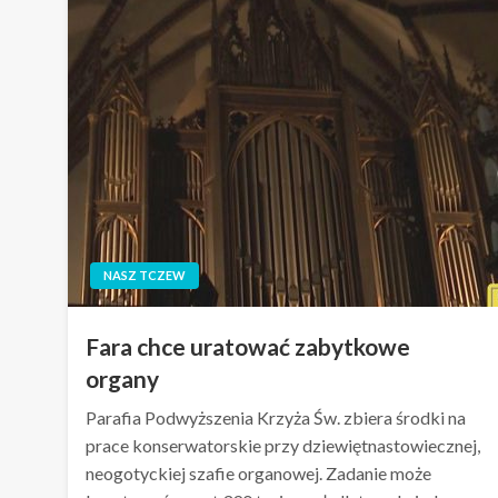
NASZ TCZEW
Fara chce uratować zabytkowe
organy
Parafia Podwyższenia Krzyża Św. zbiera środki na
prace konserwatorskie przy dziewiętnastowiecznej,
neogotyckiej szafie organowej. Zadanie może