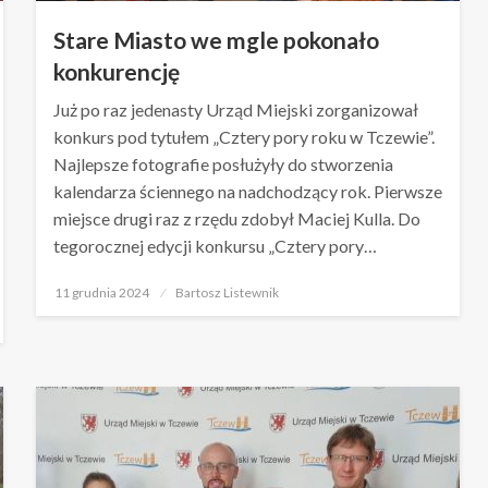
Stare Miasto we mgle pokonało
konkurencję
Już po raz jedenasty Urząd Miejski zorganizował
konkurs pod tytułem „Cztery pory roku w Tczewie”.
Najlepsze fotografie posłużyły do stworzenia
kalendarza ściennego na nadchodzący rok. Pierwsze
miejsce drugi raz z rzędu zdobył Maciej Kulla. Do
tegorocznej edycji konkursu „Cztery pory…
Opublikowane
11 grudnia 2024
Bartosz Listewnik
w