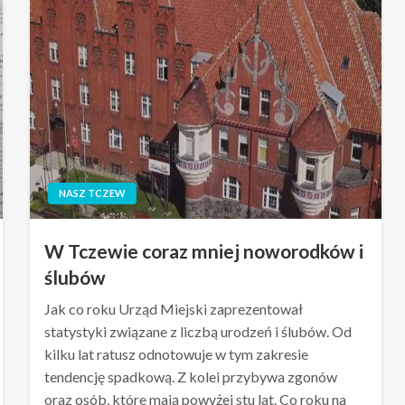
NASZ TCZEW
W Tczewie coraz mniej noworodków i
ślubów
Jak co roku Urząd Miejski zaprezentował
statystyki związane z liczbą urodzeń i ślubów. Od
kilku lat ratusz odnotowuje w tym zakresie
tendencję spadkową. Z kolei przybywa zgonów
oraz osób, które mają powyżej stu lat. Co roku na