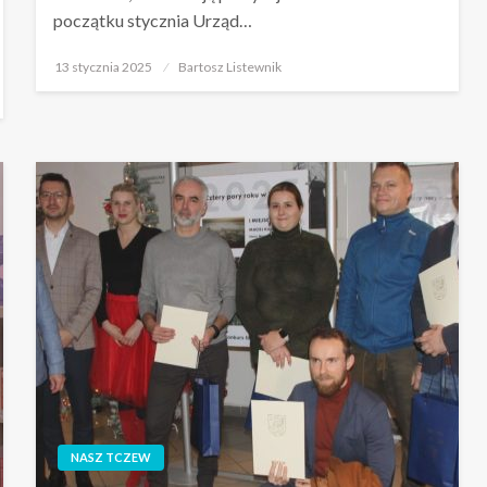
początku stycznia Urząd…
Opublikowane
13 stycznia 2025
Bartosz Listewnik
w
NASZ TCZEW