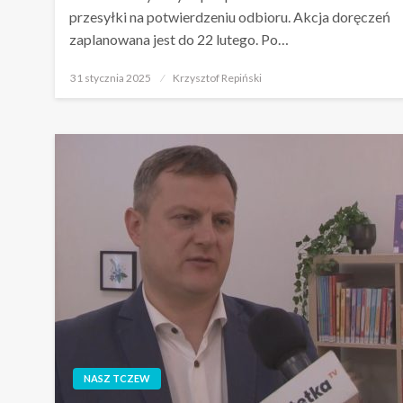
przesyłki na potwierdzeniu odbioru. Akcja doręczeń
zaplanowana jest do 22 lutego. Po…
Opublikowane
31 stycznia 2025
Krzysztof Repiński
w
NASZ TCZEW