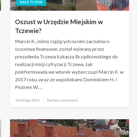
NASZ TCZEW
Oszust w Urzędzie Miejskim w
Tczewie?
Marcin K., mimo ciążących na nim zarzutów o
oszustwa finansowe, został wybrany przez
prezydenta Tczewa Łukasza Brządkowskiego do
realizacji misji cyfryzacji Tczewa. Jak
poinformowała we wtorek wyborcza.pl Marcin K. w
2017 roku, wraz ze wspólnikami Dominikiem H. i
Piotrem W….
Opublikowane
26 lutego 2025
Barbara Jackiewicz
w