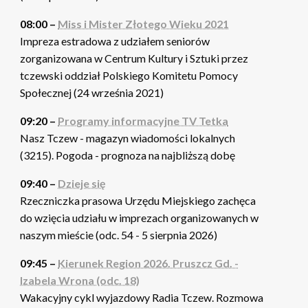
08:00 –
Miss i Mister Złotego Wieku 2021
Impreza estradowa z udziałem seniorów
zorganizowana w Centrum Kultury i Sztuki przez
tczewski oddział Polskiego Komitetu Pomocy
Społecznej (24 września 2021)
09:20 –
Programy informacyjne TV Tetka
Nasz Tczew - magazyn wiadomości lokalnych
(3215). Pogoda - prognoza na najbliższą dobę
09:40 –
Dzieje się
Rzeczniczka prasowa Urzędu Miejskiego zachęca
do wzięcia udziału w imprezach organizowanych w
naszym mieście (odc. 54 - 5 sierpnia 2026)
09:45 –
Kierunek Region 2026. Pruszcz Gd. -
Izabela Wrona (odc. 18)
Wakacyjny cykl wyjazdowy Radia Tczew. Rozmowa