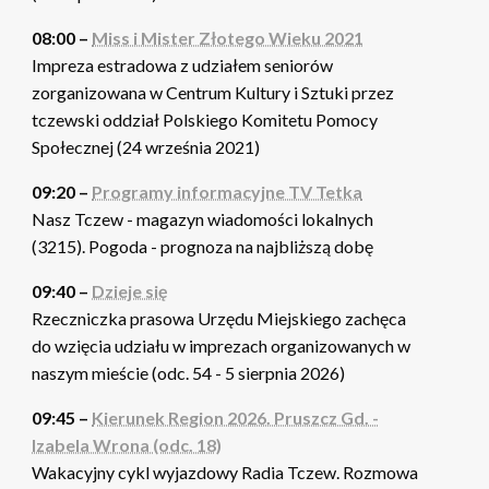
08:00 –
Miss i Mister Złotego Wieku 2021
Impreza estradowa z udziałem seniorów
zorganizowana w Centrum Kultury i Sztuki przez
tczewski oddział Polskiego Komitetu Pomocy
Społecznej (24 września 2021)
09:20 –
Programy informacyjne TV Tetka
Nasz Tczew - magazyn wiadomości lokalnych
(3215). Pogoda - prognoza na najbliższą dobę
09:40 –
Dzieje się
Rzeczniczka prasowa Urzędu Miejskiego zachęca
do wzięcia udziału w imprezach organizowanych w
naszym mieście (odc. 54 - 5 sierpnia 2026)
09:45 –
Kierunek Region 2026. Pruszcz Gd. -
Izabela Wrona (odc. 18)
Wakacyjny cykl wyjazdowy Radia Tczew. Rozmowa