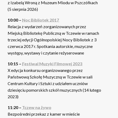
z Izabelą Wroną z Muzeum Miodu w Pszczółkach
(5 sierpnia 2026)
10:00 –
Noc Bibliotek 2017
Relacja z wydarzeń zorganizowanych przez
Miejską Bibliotekę Publiczną w Tczewie w ramach
trzeciej edycji Ogólnopolskiej Nocy Bibliotek z 3
czerwca 2017 r. Spotkania autorskie, muzyczne
występy, wystawy i czytanie reżyserowane
10:15 –
Festiwal Muzyki Filmowej 2023
X edycja konkursu organizowanego przez
Państwową Szkołę Muzyczną w Tczewie w sali
Centrum Kultury i Sztuki z udziałem uczniów
dziesięciu pomorskich szkół muzycznych (14 lutego
2023)
11:20 –
Tczew na żywo
Bezpośredni przekaz z kamer w mieście