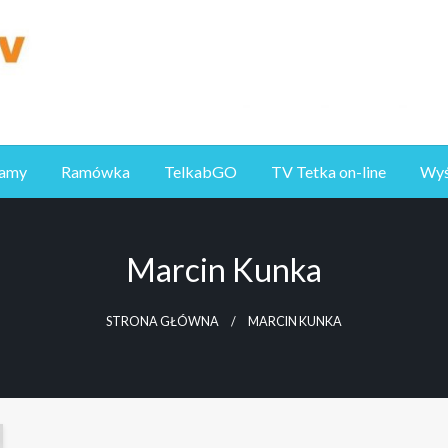
ramy
Ramówka
TelkabGO
TV Tetka on-line
Wyśl
Marcin Kunka
STRONA GŁÓWNA
MARCIN KUNKA