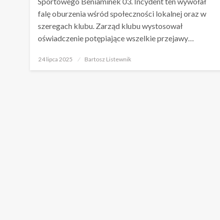
Sportowego Beniaminek 03. Incydent ten wywołał
falę oburzenia wśród społeczności lokalnej oraz w
szeregach klubu. Zarząd klubu wystosował
oświadczenie potępiające wszelkie przejawy…
Opublikowane
24 lipca 2025
Bartosz Listewnik
w