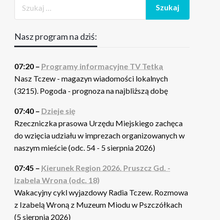
Nasz program na dziś:
07:20 –
Programy informacyjne TV Tetka
Nasz Tczew - magazyn wiadomości lokalnych
(3215). Pogoda - prognoza na najbliższą dobę
07:40 –
Dzieje się
Rzeczniczka prasowa Urzędu Miejskiego zachęca
do wzięcia udziału w imprezach organizowanych w
naszym mieście (odc. 54 - 5 sierpnia 2026)
07:45 –
Kierunek Region 2026. Pruszcz Gd. -
Izabela Wrona (odc. 18)
Wakacyjny cykl wyjazdowy Radia Tczew. Rozmowa
z Izabelą Wroną z Muzeum Miodu w Pszczółkach
(5 sierpnia 2026)