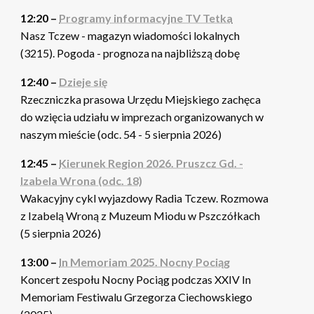
12:20 –
Programy informacyjne TV Tetka
Nasz Tczew - magazyn wiadomości lokalnych
(3215). Pogoda - prognoza na najbliższą dobę
12:40 –
Dzieje się
Rzeczniczka prasowa Urzędu Miejskiego zachęca
do wzięcia udziału w imprezach organizowanych w
naszym mieście (odc. 54 - 5 sierpnia 2026)
12:45 –
Kierunek Region 2026. Pruszcz Gd. -
Izabela Wrona (odc. 18)
Wakacyjny cykl wyjazdowy Radia Tczew. Rozmowa
z Izabelą Wroną z Muzeum Miodu w Pszczółkach
(5 sierpnia 2026)
13:00 –
In Memoriam 2025. Nocny Pociąg
Koncert zespołu Nocny Pociąg podczas XXIV In
Memoriam Festiwalu Grzegorza Ciechowskiego