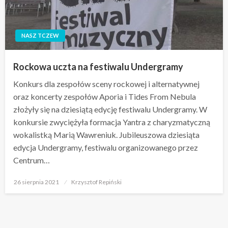
NASZ TCZEW
Rockowa uczta na festiwalu Undergramy
Konkurs dla zespołów sceny rockowej i alternatywnej
oraz koncerty zespołów Aporia i Tides From Nebula
złożyły się na dziesiątą edycję festiwalu Undergramy. W
konkursie zwyciężyła formacja Yantra z charyzmatyczną
wokalistką Marią Wawreniuk. Jubileuszowa dziesiąta
edycja Undergramy, festiwalu organizowanego przez
Centrum…
Opublikowane
26 sierpnia 2021
Krzysztof Repiński
w