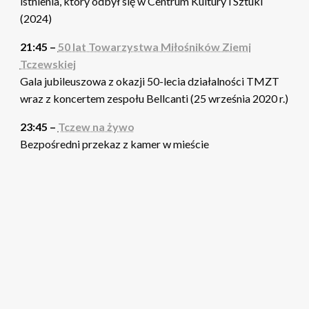
istnienia, który odbył się w Centrum Kultury i Sztuki
(2024)
21:45 –
50 lat Towarzystwa Miłośników Ziemi
Tczewskiej
Gala jubileuszowa z okazji 50-lecia działalności TMZT
wraz z koncertem zespołu Bellcanti (25 września 2020 r.)
23:45 –
Tczew na żywo
Bezpośredni przekaz z kamer w mieście