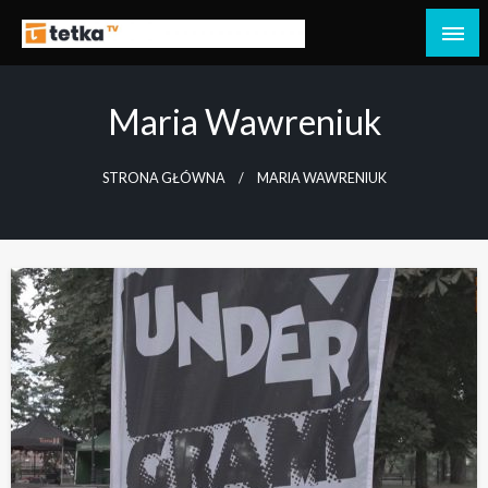
Przejdź
do
Tetka Tczew – Twoja lokalna telewizja!
Tv Tetka Tczew
treści
Maria Wawreniuk
STRONA GŁÓWNA
MARIA WAWRENIUK