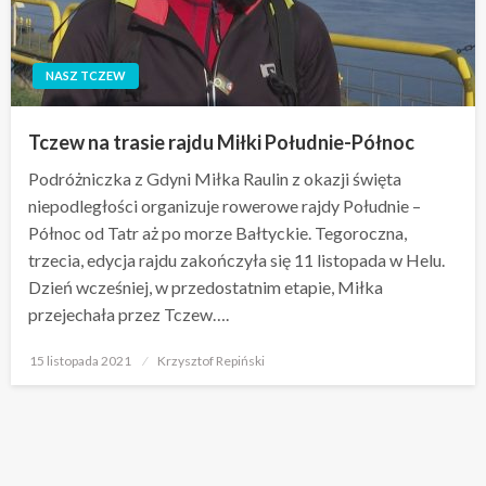
NASZ TCZEW
Tczew na trasie rajdu Miłki Południe-Północ
Podróżniczka z Gdyni Miłka Raulin z okazji święta
niepodległości organizuje rowerowe rajdy Południe –
Północ od Tatr aż po morze Bałtyckie. Tegoroczna,
trzecia, edycja rajdu zakończyła się 11 listopada w Helu.
Dzień wcześniej, w przedostatnim etapie, Miłka
przejechała przez Tczew….
Opublikowane
15 listopada 2021
Krzysztof Repiński
w