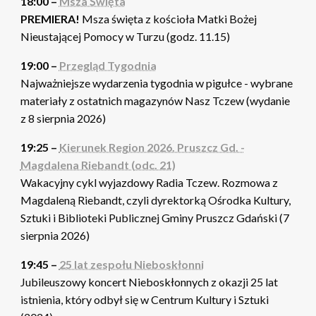
18:00 –
Msza Święta
PREMIERA!
Msza święta z kościoła Matki Bożej
Nieustającej Pomocy w Turzu (godz. 11.15)
19:00 –
Przegląd Tygodnia
Najważniejsze wydarzenia tygodnia w pigułce - wybrane
materiały z ostatnich magazynów Nasz Tczew (wydanie
z 8 sierpnia 2026)
19:25 –
Kierunek Region 2026. Pruszcz Gd. -
Magdalena Riebandt (odc. 21)
Wakacyjny cykl wyjazdowy Radia Tczew. Rozmowa z
Magdaleną Riebandt, czyli dyrektorką Ośrodka Kultury,
Sztuki i Biblioteki Publicznej Gminy Pruszcz Gdański (7
sierpnia 2026)
19:45 –
25 lat zespołu Nieboskłonni
Jubileuszowy koncert Nieboskłonnych z okazji 25 lat
istnienia, który odbył się w Centrum Kultury i Sztuki