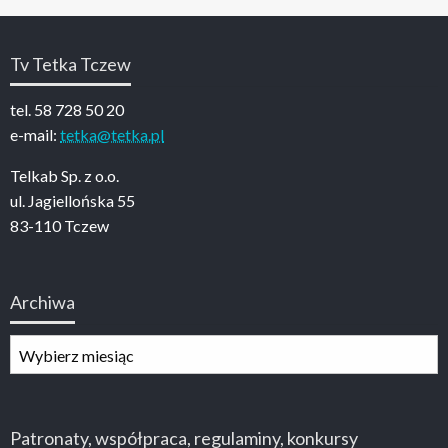
Tv Tetka Tczew
tel. 58 728 50 20
e-mail:
tetka@tetka.pl
Telkab Sp. z o.o.
ul. Jagiellońska 55
83-110 Tczew
Archiwa
Archiwa
Patronaty, współpraca, regulaminy, konkursy