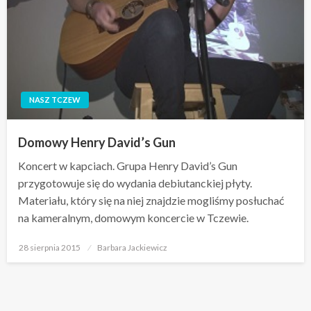
NASZ TCZEW
Domowy Henry David’s Gun
Koncert w kapciach. Grupa Henry David’s Gun
przygotowuje się do wydania debiutanckiej płyty.
Materiału, który się na niej znajdzie mogliśmy posłuchać
na kameralnym, domowym koncercie w Tczewie.
Opublikowane
28 sierpnia 2015
Barbara Jackiewicz
w