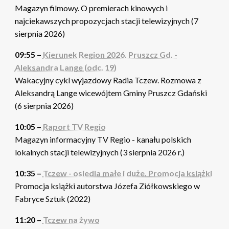
Magazyn filmowy. O premierach kinowych i
najciekawszych propozycjach stacji telewizyjnych (7
sierpnia 2026)
09:55 –
Kierunek Region 2026. Pruszcz Gd. -
Aleksandra Lange (odc. 19)
Wakacyjny cykl wyjazdowy Radia Tczew. Rozmowa z
Aleksandrą Lange wicewójtem Gminy Pruszcz Gdański
(6 sierpnia 2026)
10:05 –
Raport TV Regio
Magazyn informacyjny TV Regio - kanału polskich
lokalnych stacji telewizyjnych (3 sierpnia 2026 r.)
10:35 –
Tczew - osiedla małe i duże. Promocja książki
Promocja książki autorstwa Józefa Ziółkowskiego w
Fabryce Sztuk (2022)
11:20 –
Tczew na żywo