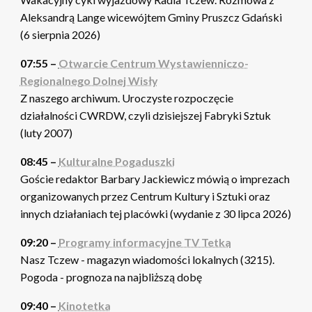
Aleksandrą Lange wicewójtem Gminy Pruszcz Gdański
(6 sierpnia 2026)
07:55 –
Otwarcie Centrum Wystawienniczo-
Regionalnego Dolnej Wisły
Z naszego archiwum. Uroczyste rozpoczęcie
działalności CWRDW, czyli dzisiejszej Fabryki Sztuk
(luty 2007)
08:45 –
Kulturalne Pogaduszki
Goście redaktor Barbary Jackiewicz mówią o imprezach
organizowanych przez Centrum Kultury i Sztuki oraz
innych działaniach tej placówki (wydanie z 30 lipca 2026)
09:20 –
Programy informacyjne TV Tetka
Nasz Tczew - magazyn wiadomości lokalnych (3215).
Pogoda - prognoza na najbliższą dobę
09:40 –
Kinotetka