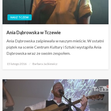
NASZ TCZEW
Ania Dąbrowska w Tczewie
Ania Dąbrowska zaśpiewała w naszym mieście. W ostatni
piątek na scenie Centrum Kultury i Sztuki wystąpiła Ania
Dąbrowska wraz ze swoim zespołem.
Opublikowane
15 lutego 2016
Barbara Jackiewicz
w