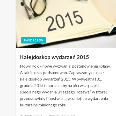
NASZ TCZEW
Kalejdoskop wydarzeń 2015
Nowy Rok – nowe wyzwania, postanowienia i plany.
A także czas podsumowań. Zapraszamy na nasz
kalejdoskop wydarzeń 2015. W Sylwestra (31.
grudnia 2015) zapraszamy na pierwszą część
specjalnego wydania „Naszego Tczewa”, w której
przedstawimy Państwu najważniejsze wydarzenia
kulturalne minionego roku….
Opublikowane
31 grudnia 2015
Barbara Jackiewicz