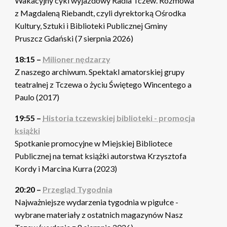
Wakacyjny cykl wyjazdowy Radia Tczew. Rozmowa
z Magdaleną Riebandt, czyli dyrektorką Ośrodka
Kultury, Sztuki i Biblioteki Publicznej Gminy
Pruszcz Gdański (7 sierpnia 2026)
18:15 –
Milioner nędzarzy
Z naszego archiwum. Spektakl amatorskiej grupy
teatralnej z Tczewa o życiu Świętego Wincentego a
Paulo (2017)
19:55 –
Historia tczewskiej biblioteki - promocja
książki
Spotkanie promocyjne w Miejskiej Bibliotece
Publicznej na temat książki autorstwa Krzysztofa
Kordy i Marcina Kurra (2023)
20:20 –
Przegląd Tygodnia
Najważniejsze wydarzenia tygodnia w pigułce -
wybrane materiały z ostatnich magazynów Nasz