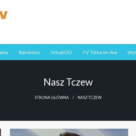
ramy
Ramówka
TelkabGO
TV Tetka on-line
Wyśl
Nasz Tczew
STRONA GŁÓWNA
NASZ TCZEW