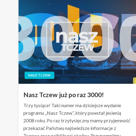
NASZ TCZEW
Nasz Tczew już po raz 3000!
Trzy tysiące! Taki numer ma dzisiejsze wydanie
programu „Nasz Tczew”, który powstał jesienią
2008 roku. Po raz trzytysięczny mamy przyjemność
przekazać Państwu najświeższe informacje z
Tczewa oraz najbliższej okolicy. Przypomnijmy