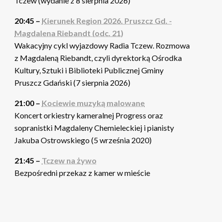
Tczew (wydanie z 8 sierpnia 2026)
20:45 –
Kierunek Region 2026. Pruszcz Gd. -
Magdalena Riebandt (odc. 21)
Wakacyjny cykl wyjazdowy Radia Tczew. Rozmowa
z Magdaleną Riebandt, czyli dyrektorką Ośrodka
Kultury, Sztuki i Biblioteki Publicznej Gminy
Pruszcz Gdański (7 sierpnia 2026)
21:00 –
Kociewie muzyką malowane
Koncert orkiestry kameralnej Progress oraz
sopranistki Magdaleny Chemieleckiej i pianisty
Jakuba Ostrowskiego (5 września 2020)
21:45 –
Tczew na żywo
Bezpośredni przekaz z kamer w mieście