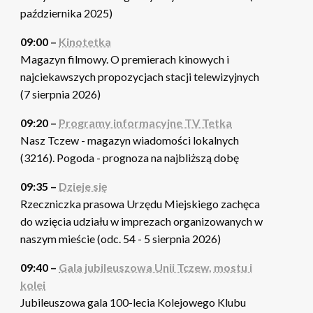
października 2025)
09:00 –
Kinotetka
Magazyn filmowy. O premierach kinowych i
najciekawszych propozycjach stacji telewizyjnych
(7 sierpnia 2026)
09:20 –
Programy informacyjne TV Tetka
Nasz Tczew - magazyn wiadomości lokalnych
(3216). Pogoda - prognoza na najbliższą dobę
09:35 –
Dzieje się
Rzeczniczka prasowa Urzędu Miejskiego zachęca
do wzięcia udziału w imprezach organizowanych w
naszym mieście (odc. 54 - 5 sierpnia 2026)
09:40 –
Gala jubileuszowa Unii Tczew, mostu i
kolei
Jubileuszowa gala 100-lecia Kolejowego Klubu