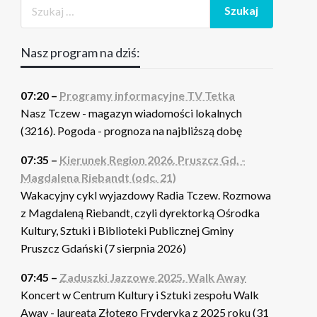
Nasz program na dziś:
07:20 –
Programy informacyjne TV Tetka
Nasz Tczew - magazyn wiadomości lokalnych
(3216). Pogoda - prognoza na najbliższą dobę
07:35 –
Kierunek Region 2026. Pruszcz Gd. -
Magdalena Riebandt (odc. 21)
Wakacyjny cykl wyjazdowy Radia Tczew. Rozmowa
z Magdaleną Riebandt, czyli dyrektorką Ośrodka
Kultury, Sztuki i Biblioteki Publicznej Gminy
Pruszcz Gdański (7 sierpnia 2026)
07:45 –
Zaduszki Jazzowe 2025. Walk Away
Koncert w Centrum Kultury i Sztuki zespołu Walk
Away - laureata Złotego Fryderyka z 2025 roku (31