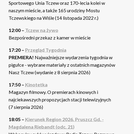
Sportowego Unia Tczew oraz 170-lecia kolei w
naszym mieście, a także 165 urodziny Mostu
Tczewskiego na Wiśle (14 listopada 2022 r.)
12:00 –
Tczew na żywo
Bezpośredni przekaz z kamer w mieście
17:20 –
Przegląd Tygodnia
PREMIERA!
Najważniejsze wydarzenia tygodnia w
pigułce - wybrane materiały z ostatnich magazynów
Nasz Tczew (wydanie z 8 sierpnia 2026)
17:50 –
Kinotetka
Magazyn filmowy. O premierach kinowych i
najciekawszych propozycjach stacji telewizyjnych
(7 sierpnia 2026)
18:05 –
Kierunek Region 2026. Pruszcz Gd. -
Magdalena Riebandt (odc. 21)