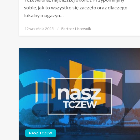
sobie, jak to wszystko się zaczęło oraz dlaczego
lokalny magazyn…
Opublikowane
12 września 2025
Bartosz Listewnik
w
NASZ TCZEW