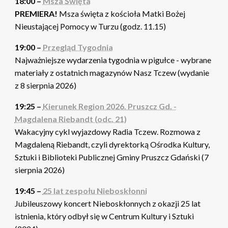
18:00 –
Msza Święta
PREMIERA!
Msza święta z kościoła Matki Bożej
Nieustającej Pomocy w Turzu (godz. 11.15)
19:00 –
Przegląd Tygodnia
Najważniejsze wydarzenia tygodnia w pigułce - wybrane
materiały z ostatnich magazynów Nasz Tczew (wydanie
z 8 sierpnia 2026)
19:25 –
Kierunek Region 2026. Pruszcz Gd. -
Magdalena Riebandt (odc. 21)
Wakacyjny cykl wyjazdowy Radia Tczew. Rozmowa z
Magdaleną Riebandt, czyli dyrektorką Ośrodka Kultury,
Sztuki i Biblioteki Publicznej Gminy Pruszcz Gdański (7
sierpnia 2026)
19:45 –
25 lat zespołu Nieboskłonni
Jubileuszowy koncert Nieboskłonnych z okazji 25 lat
istnienia, który odbył się w Centrum Kultury i Sztuki