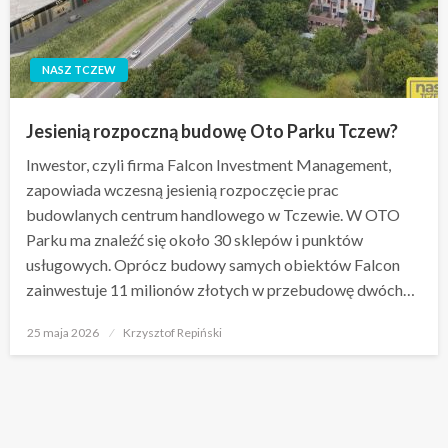
NASZ TCZEW
Jesienią rozpoczną budowę Oto Parku Tczew?
Inwestor, czyli firma Falcon Investment Management,
zapowiada wczesną jesienią rozpoczęcie prac
budowlanych centrum handlowego w Tczewie. W OTO
Parku ma znaleźć się około 30 sklepów i punktów
usługowych. Oprócz budowy samych obiektów Falcon
zainwestuje 11 milionów złotych w przebudowę dwóch…
Opublikowane
25 maja 2026
Krzysztof Repiński
w