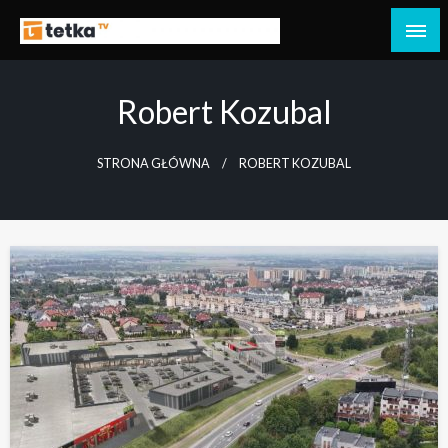
Przejdź
do
Tetka Tczew – Twoja lokalna telewizja!
Tv Tetka Tczew
treści
Robert Kozubal
STRONA GŁÓWNA
ROBERT KOZUBAL