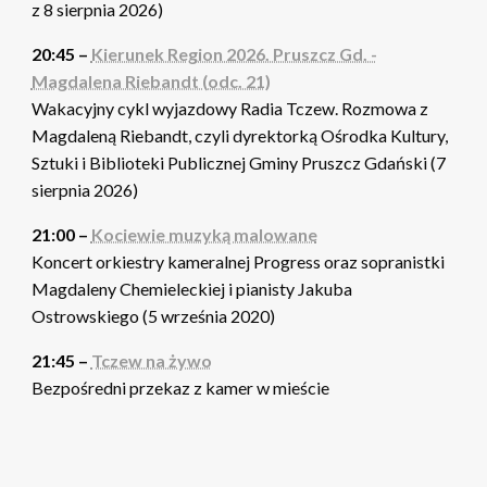
z 8 sierpnia 2026)
20:45 –
Kierunek Region 2026. Pruszcz Gd. -
Magdalena Riebandt (odc. 21)
Wakacyjny cykl wyjazdowy Radia Tczew. Rozmowa z
Magdaleną Riebandt, czyli dyrektorką Ośrodka Kultury,
Sztuki i Biblioteki Publicznej Gminy Pruszcz Gdański (7
sierpnia 2026)
21:00 –
Kociewie muzyką malowane
Koncert orkiestry kameralnej Progress oraz sopranistki
Magdaleny Chemieleckiej i pianisty Jakuba
Ostrowskiego (5 września 2020)
21:45 –
Tczew na żywo
Bezpośredni przekaz z kamer w mieście