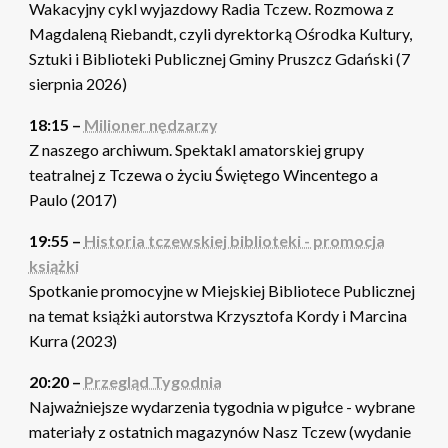
Wakacyjny cykl wyjazdowy Radia Tczew. Rozmowa z
Magdaleną Riebandt, czyli dyrektorką Ośrodka Kultury,
Sztuki i Biblioteki Publicznej Gminy Pruszcz Gdański (7
sierpnia 2026)
18:15 –
Milioner nędzarzy
Z naszego archiwum. Spektakl amatorskiej grupy
teatralnej z Tczewa o życiu Świętego Wincentego a
Paulo (2017)
19:55 –
Historia tczewskiej biblioteki - promocja
książki
Spotkanie promocyjne w Miejskiej Bibliotece Publicznej
na temat książki autorstwa Krzysztofa Kordy i Marcina
Kurra (2023)
20:20 –
Przegląd Tygodnia
Najważniejsze wydarzenia tygodnia w pigułce - wybrane
materiały z ostatnich magazynów Nasz Tczew (wydanie