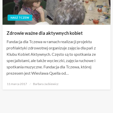
NASZ TCZEW
Zdrowie ważne dla aktywnych kobiet
Fundacja dla Tczewa w ramach realizacji projektu
profilaktyki zdrowotnej organizuje zajęcia dla pań z
Klubu Kobiet Aktywnych. Często są to spotkania ze
specjalistami, ale także wycieczki, zajęcia ruchowe i
spotkania muzyczne. Fundacja dla Tczewa, której
prezesem jest Wiesława Quella od…
Opublikowane
11 marca 2017
Barbara Jackiewicz
w