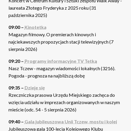
Koncert w Centrum Kultury i Sztuki zespołu Walk Away -
laureata Złotego Fryderyka z 2025 roku (31
października 2025)
09:00 –
Kinotetka
Magazyn filmowy. O premierach kinowych i
najciekawszych propozycjach stacji telewizyjnych (7
sierpnia 2026)
09:20 –
Programy informacyjne TV Tetka
Nasz Tczew - magazyn wiadomości lokalnych (3216).
Pogoda - prognoza na najbliższą dobę
09:35 –
Dzieje się
Rzeczniczka prasowa Urzędu Miejskiego zachęca do
wzięcia udziału w imprezach organizowanych w naszym
mieście (odc. 54 - 5 sierpnia 2026)
09:40 –
Gala jubileuszowa Unii Tczew, mostu i kolei
Jubileuszowa gala 100-lecia Kolejowego Klubu