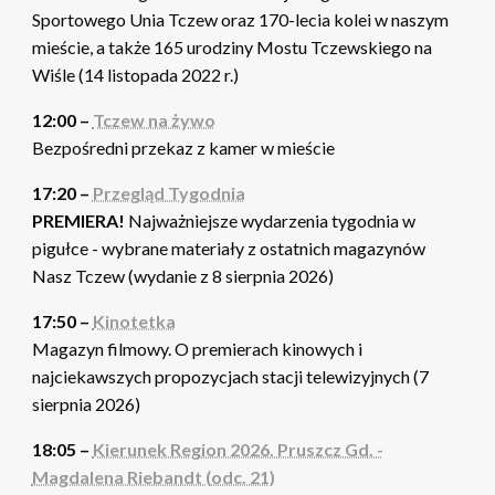
Sportowego Unia Tczew oraz 170-lecia kolei w naszym
mieście, a także 165 urodziny Mostu Tczewskiego na
Wiśle (14 listopada 2022 r.)
12:00 –
Tczew na żywo
Bezpośredni przekaz z kamer w mieście
17:20 –
Przegląd Tygodnia
PREMIERA!
Najważniejsze wydarzenia tygodnia w
pigułce - wybrane materiały z ostatnich magazynów
Nasz Tczew (wydanie z 8 sierpnia 2026)
17:50 –
Kinotetka
Magazyn filmowy. O premierach kinowych i
najciekawszych propozycjach stacji telewizyjnych (7
sierpnia 2026)
18:05 –
Kierunek Region 2026. Pruszcz Gd. -
Magdalena Riebandt (odc. 21)