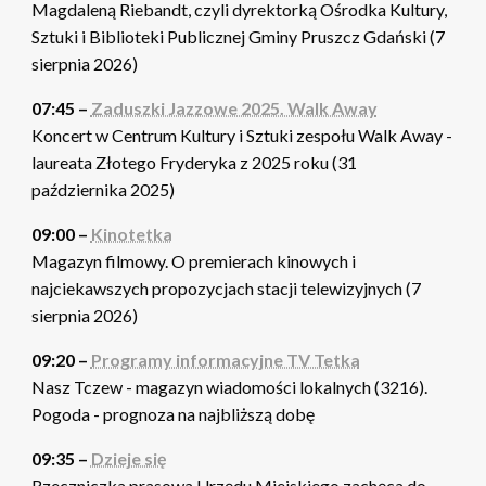
Magdaleną Riebandt, czyli dyrektorką Ośrodka Kultury,
Sztuki i Biblioteki Publicznej Gminy Pruszcz Gdański (7
sierpnia 2026)
07:45 –
Zaduszki Jazzowe 2025. Walk Away
Koncert w Centrum Kultury i Sztuki zespołu Walk Away -
laureata Złotego Fryderyka z 2025 roku (31
października 2025)
09:00 –
Kinotetka
Magazyn filmowy. O premierach kinowych i
najciekawszych propozycjach stacji telewizyjnych (7
sierpnia 2026)
09:20 –
Programy informacyjne TV Tetka
Nasz Tczew - magazyn wiadomości lokalnych (3216).
Pogoda - prognoza na najbliższą dobę
09:35 –
Dzieje się
Rzeczniczka prasowa Urzędu Miejskiego zachęca do