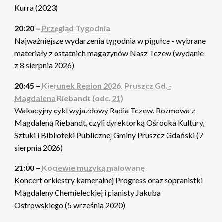
Kurra (2023)
20:20 –
Przegląd Tygodnia
Najważniejsze wydarzenia tygodnia w pigułce - wybrane
materiały z ostatnich magazynów Nasz Tczew (wydanie
z 8 sierpnia 2026)
20:45 –
Kierunek Region 2026. Pruszcz Gd. -
Magdalena Riebandt (odc. 21)
Wakacyjny cykl wyjazdowy Radia Tczew. Rozmowa z
Magdaleną Riebandt, czyli dyrektorką Ośrodka Kultury,
Sztuki i Biblioteki Publicznej Gminy Pruszcz Gdański (7
sierpnia 2026)
21:00 –
Kociewie muzyką malowane
Koncert orkiestry kameralnej Progress oraz sopranistki
Magdaleny Chemieleckiej i pianisty Jakuba
Ostrowskiego (5 września 2020)