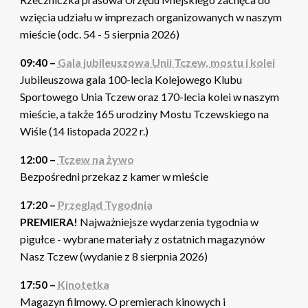
wzięcia udziału w imprezach organizowanych w naszym
mieście (odc. 54 - 5 sierpnia 2026)
09:40 –
Gala jubileuszowa Unii Tczew, mostu i kolei
Jubileuszowa gala 100-lecia Kolejowego Klubu
Sportowego Unia Tczew oraz 170-lecia kolei w naszym
mieście, a także 165 urodziny Mostu Tczewskiego na
Wiśle (14 listopada 2022 r.)
12:00 –
Tczew na żywo
Bezpośredni przekaz z kamer w mieście
17:20 –
Przegląd Tygodnia
PREMIERA!
Najważniejsze wydarzenia tygodnia w
pigułce - wybrane materiały z ostatnich magazynów
Nasz Tczew (wydanie z 8 sierpnia 2026)
17:50 –
Kinotetka
Magazyn filmowy. O premierach kinowych i