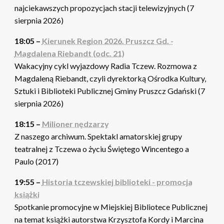
najciekawszych propozycjach stacji telewizyjnych (7
sierpnia 2026)
18:05 –
Kierunek Region 2026. Pruszcz Gd. -
Magdalena Riebandt (odc. 21)
Wakacyjny cykl wyjazdowy Radia Tczew. Rozmowa z
Magdaleną Riebandt, czyli dyrektorką Ośrodka Kultury,
Sztuki i Biblioteki Publicznej Gminy Pruszcz Gdański (7
sierpnia 2026)
18:15 –
Milioner nędzarzy
Z naszego archiwum. Spektakl amatorskiej grupy
teatralnej z Tczewa o życiu Świętego Wincentego a
Paulo (2017)
19:55 –
Historia tczewskiej biblioteki - promocja
książki
Spotkanie promocyjne w Miejskiej Bibliotece Publicznej
na temat książki autorstwa Krzysztofa Kordy i Marcina