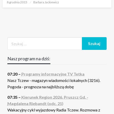
Opublikowane
8 grudnia 2015
Barbara Jackiewicz
w
Nasz program na dziś:
07:20 –
Programy informacyjne TV Tetka
Nasz Tczew - magazyn wiadomości lokalnych (3216).
Pogoda - prognoza na najbliższą dobę
07:35 –
Kierunek Region 2026. Pruszcz Gd. -
Magdalena Riebandt (odc. 21)
Wakacyjny cykl wyjazdowy Radia Tczew. Rozmowa z