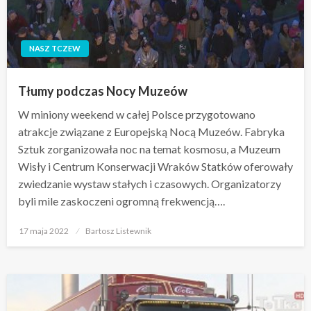
NASZ TCZEW
Tłumy podczas Nocy Muzeów
W miniony weekend w całej Polsce przygotowano
atrakcje związane z Europejską Nocą Muzeów. Fabryka
Sztuk zorganizowała noc na temat kosmosu, a Muzeum
Wisły i Centrum Konserwacji Wraków Statków oferowały
zwiedzanie wystaw stałych i czasowych. Organizatorzy
byli mile zaskoczeni ogromną frekwencją….
Opublikowane
17 maja 2022
Bartosz Listewnik
w