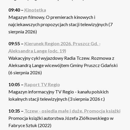
09:40 –
Kinotetka
Magazyn filmowy. O premierach kinowych i
najciekawszych propozycjach stacji telewizyjnych (7
sierpnia 2026)
09:55 –
Kierunek Region 2026. Pruszcz Gd. -
Aleksandra Lange (odc. 19)
Wakacyjny cykl wyjazdowy Radia Tczew. Rozmowa z
Aleksandrą Lange wicewójtem Gminy Pruszcz Gdański
(6 sierpnia 2026)
10:05 –
Raport TV Regio
Magazyn informacyjny TV Regio - kanału polskich
lokalnych stacji telewizyjnych (3 sierpnia 2026 r.)
10:35 –
Tczew - osiedla małe i duże. Promocja książki
Promocja książki autorstwa Józefa Ziółkowskiego w
Fabryce Sztuk (2022)