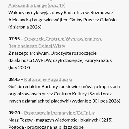
Aleksandra Lange (odc. 19)
Wakacyjny cykl wyjazdowy Radia Tczew. Rozmowa z
Aleksandrą Lange wicewójtem Gminy Pruszcz Gdański
(6 sierpnia 2026)
07:55 –
Otwarcie Centrum Wystawienniczo-
Regionalnego Dolnej Wisły
Z naszego archiwum. Uroczyste rozpoczęcie
działalności CWRDW, czyli dzisiejszej Fabryki Sztuk
(luty 2007)
08:45 –
Kulturalne Pogaduszki
Goście redaktor Barbary Jackiewicz mówią o imprezach
organizowanych przez Centrum Kultury i Sztuki oraz
innych działaniach tej placówki (wydanie z 30 lipca 2026)
09:20 –
Programy informacyjne TV Tetka
Nasz Tczew - magazyn wiadomości lokalnych (3215).
Pogoda - prognoza na najbliższą dobę