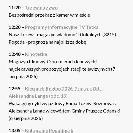
11:20 –
Tczew na żywo
Bezpośredni przekaz z kamer w mieście
12:20 –
Programy informacyjne TV Tetka
Nasz Tczew - magazyn wiadomości lokalnych (3215).
Pogoda - prognoza na najbliższą dobę
12:40 –
Kinotetka
Magazyn filmowy. O premierach kinowych i
najciekawszych propozycjach stacji telewizyjnych (7
sierpnia 2026)
12:55 –
Kierunek Region 2026. Pruszcz Gd. -
Aleksandra Lange (odc. 19)
Wakacyjny cykl wyjazdowy Radia Tczew. Rozmowa z
Aleksandrą Lange wicewójtem Gminy Pruszcz Gdański
(6 sierpnia 2026)
13:05 –
Kulturalne Pogaduszki