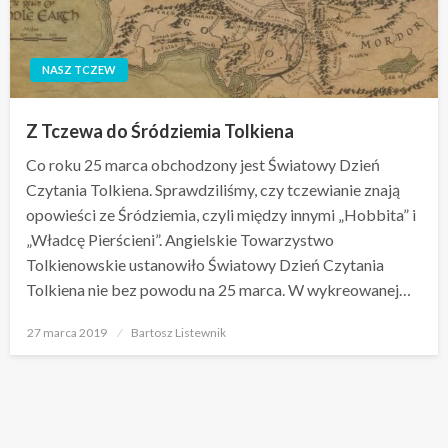
NASZ TCZEW
Z Tczewa do Śródziemia Tolkiena
Co roku 25 marca obchodzony jest Światowy Dzień
Czytania Tolkiena. Sprawdziliśmy, czy tczewianie znają
opowieści ze Śródziemia, czyli między innymi „Hobbita” i
„Władcę Pierścieni”. Angielskie Towarzystwo
Tolkienowskie ustanowiło Światowy Dzień Czytania
Tolkiena nie bez powodu na 25 marca. W wykreowanej…
Opublikowane
27 marca 2019
Bartosz Listewnik
w