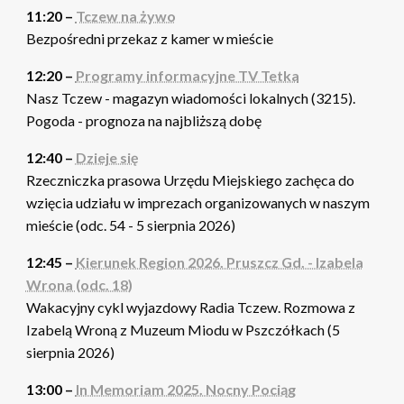
11:20 –
Tczew na żywo
Bezpośredni przekaz z kamer w mieście
12:20 –
Programy informacyjne TV Tetka
Nasz Tczew - magazyn wiadomości lokalnych (3215).
Pogoda - prognoza na najbliższą dobę
12:40 –
Dzieje się
Rzeczniczka prasowa Urzędu Miejskiego zachęca do
wzięcia udziału w imprezach organizowanych w naszym
mieście (odc. 54 - 5 sierpnia 2026)
12:45 –
Kierunek Region 2026. Pruszcz Gd. - Izabela
Wrona (odc. 18)
Wakacyjny cykl wyjazdowy Radia Tczew. Rozmowa z
Izabelą Wroną z Muzeum Miodu w Pszczółkach (5
sierpnia 2026)
13:00 –
In Memoriam 2025. Nocny Pociąg