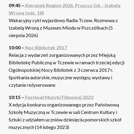
09:45 –
Kierunek Region 2026. Pruszcz Gd. - Izabela
Wrona (odc. 18)
Wakacyjny cykl wyjazdowy Radia Tczew. Rozmowa z
Izabelą Wroną z Muzeum Miodu w Pszczółkach (5
sierpnia 2026)
10:00 –
Noc Bibliotek 2017
Relacja z wydarzeń zorganizowanych przez Miejską
Bibliotekę Publiczną w Tczewie w ramach trzeciej edycji
Ogólnopolskiej Nocy Bibliotek z 3 czerwca 2017 r.
Spotkania autorskie, muzyczne występy, wystawy i
czytanie reżyserowane
10:15 –
Festiwal Muzyki Filmowej 2023
X edycja konkursu organizowanego przez Państwową
Szkołę Muzyczną w Tczewie w sali Centrum Kultury i
Sztuki z udziałem uczniów dziesięciu pomorskich szkół
muzycznych (14 lutego 2023)