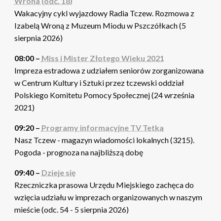
Wrona (odc. 18)
Wakacyjny cykl wyjazdowy Radia Tczew. Rozmowa z
Izabelą Wroną z Muzeum Miodu w Pszczółkach (5
sierpnia 2026)
08:00 –
Miss i Mister Złotego Wieku 2021
Impreza estradowa z udziałem seniorów zorganizowana
w Centrum Kultury i Sztuki przez tczewski oddział
Polskiego Komitetu Pomocy Społecznej (24 września
2021)
09:20 –
Programy informacyjne TV Tetka
Nasz Tczew - magazyn wiadomości lokalnych (3215).
Pogoda - prognoza na najbliższą dobę
09:40 –
Dzieje się
Rzeczniczka prasowa Urzędu Miejskiego zachęca do
wzięcia udziału w imprezach organizowanych w naszym
mieście (odc. 54 - 5 sierpnia 2026)