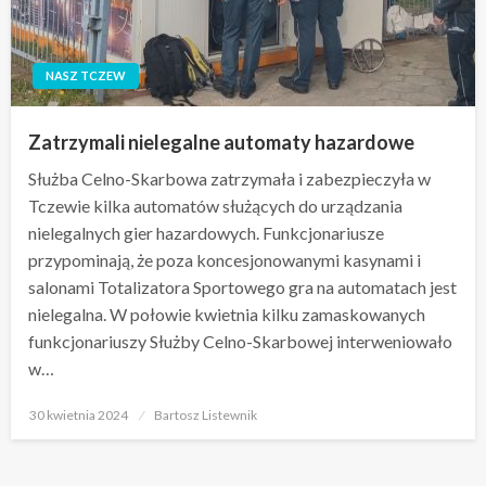
NASZ TCZEW
Zatrzymali nielegalne automaty hazardowe
Służba Celno-Skarbowa zatrzymała i zabezpieczyła w
Tczewie kilka automatów służących do urządzania
nielegalnych gier hazardowych. Funkcjonariusze
przypominają, że poza koncesjonowanymi kasynami i
salonami Totalizatora Sportowego gra na automatach jest
nielegalna. W połowie kwietnia kilku zamaskowanych
funkcjonariuszy Służby Celno-Skarbowej interweniowało
w…
Opublikowane
30 kwietnia 2024
Bartosz Listewnik
w