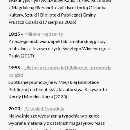
Wakacyjny cykl wyjazdowy Radia Tczew. Rozmowa
z Magdaleną Riebandt, czyli dyrektorką Ośrodka
Kultury, Sztuki i Biblioteki Publicznej Gminy
Pruszcz Gdański (7 sierpnia 2026)
18:15 –
Milioner nędzarzy
Z naszego archiwum. Spektakl amatorskiej grupy
teatralnej z Tczewa o życiu Świętego Wincentego a
Paulo (2017)
19:55 –
Historia tczewskiej biblioteki - promocja
książki
Spotkanie promocyjne w Miejskiej Bibliotece
Publicznej na temat książki autorstwa Krzysztofa
Kordy i Marcina Kurra (2023)
20:20 –
Przegląd Tygodnia
Najważniejsze wydarzenia tygodnia w pigułce -
wybrane materiały z ostatnich magazynów Nasz