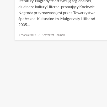
literatury. Nagrody te otrzymują regionaliści,
działacze kultury i literaci promujący Kociewie.
Nagroda przyznawana jest przez Towarzystwo
Społeczno-Kulturalne im. Małgorzaty Hillar od
2005…
Opublikowane
1 marca 2018
Krzysztof Repiński
w