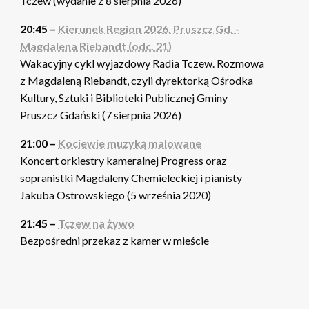
Tczew (wydanie z 8 sierpnia 2026)
20:45 –
Kierunek Region 2026. Pruszcz Gd. -
Magdalena Riebandt (odc. 21)
Wakacyjny cykl wyjazdowy Radia Tczew. Rozmowa
z Magdaleną Riebandt, czyli dyrektorką Ośrodka
Kultury, Sztuki i Biblioteki Publicznej Gminy
Pruszcz Gdański (7 sierpnia 2026)
21:00 –
Kociewie muzyką malowane
Koncert orkiestry kameralnej Progress oraz
sopranistki Magdaleny Chemieleckiej i pianisty
Jakuba Ostrowskiego (5 września 2020)
21:45 –
Tczew na żywo
Bezpośredni przekaz z kamer w mieście