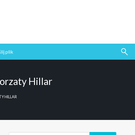
ij plik
rzaty Hillar
Y HILLAR