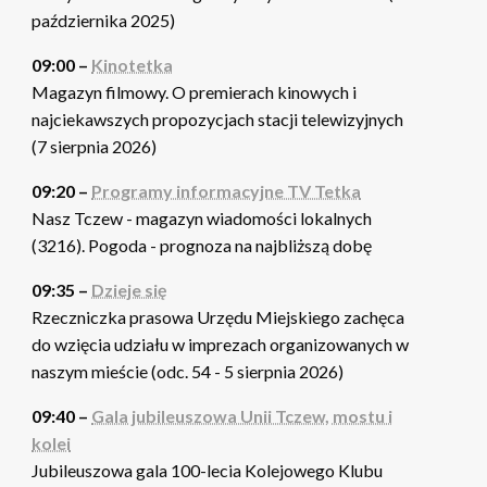
października 2025)
09:00 –
Kinotetka
Magazyn filmowy. O premierach kinowych i
najciekawszych propozycjach stacji telewizyjnych
(7 sierpnia 2026)
09:20 –
Programy informacyjne TV Tetka
Nasz Tczew - magazyn wiadomości lokalnych
(3216). Pogoda - prognoza na najbliższą dobę
09:35 –
Dzieje się
Rzeczniczka prasowa Urzędu Miejskiego zachęca
do wzięcia udziału w imprezach organizowanych w
naszym mieście (odc. 54 - 5 sierpnia 2026)
09:40 –
Gala jubileuszowa Unii Tczew, mostu i
kolei
Jubileuszowa gala 100-lecia Kolejowego Klubu