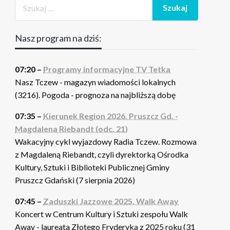
Nasz program na dziś:
07:20 –
Programy informacyjne TV Tetka
Nasz Tczew - magazyn wiadomości lokalnych
(3216). Pogoda - prognoza na najbliższą dobę
07:35 –
Kierunek Region 2026. Pruszcz Gd. -
Magdalena Riebandt (odc. 21)
Wakacyjny cykl wyjazdowy Radia Tczew. Rozmowa
z Magdaleną Riebandt, czyli dyrektorką Ośrodka
Kultury, Sztuki i Biblioteki Publicznej Gminy
Pruszcz Gdański (7 sierpnia 2026)
07:45 –
Zaduszki Jazzowe 2025. Walk Away
Koncert w Centrum Kultury i Sztuki zespołu Walk
Away - laureata Złotego Fryderyka z 2025 roku (31