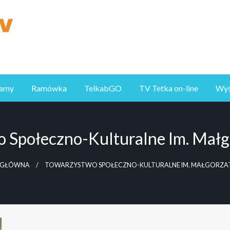
ramy
Ramówka
TelkabGO
TV Tetka on-line
Wyśl
 Społeczno-Kulturalne Im. Małgo
 GŁÓWNA
TOWARZYSTWO SPOŁECZNO-KULTURALNE IM. MAŁGORZAT