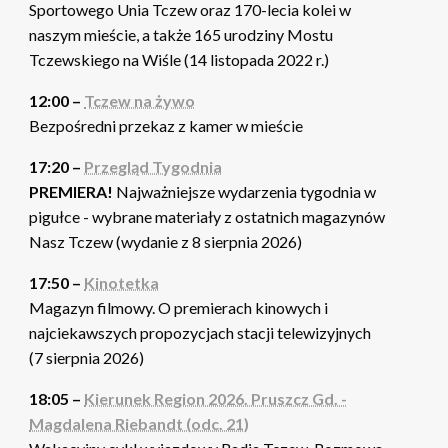
Sportowego Unia Tczew oraz 170-lecia kolei w
naszym mieście, a także 165 urodziny Mostu
Tczewskiego na Wiśle (14 listopada 2022 r.)
12:00 –
Tczew na żywo
Bezpośredni przekaz z kamer w mieście
17:20 –
Przegląd Tygodnia
PREMIERA!
Najważniejsze wydarzenia tygodnia w
pigułce - wybrane materiały z ostatnich magazynów
Nasz Tczew (wydanie z 8 sierpnia 2026)
17:50 –
Kinotetka
Magazyn filmowy. O premierach kinowych i
najciekawszych propozycjach stacji telewizyjnych
(7 sierpnia 2026)
18:05 –
Kierunek Region 2026. Pruszcz Gd. -
Magdalena Riebandt (odc. 21)