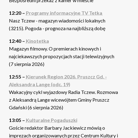
Bezpośredni przekaz z kamer w mieście
12:20 –
Programy informacyjne TV Tetka
Nasz Tczew - magazyn wiadomości lokalnych
(3215). Pogoda - prognoza na najbliższą dobę
12:40 –
Kinotetka
Magazyn filmowy. O premierach kinowych i
najciekawszych propozycjach stacji telewizyjnych
(7 sierpnia 2026)
12:55 –
Kierunek Region 2026. Pruszcz Gd. -
Aleksandra Lange (odc. 19)
Wakacyjny cykl wyjazdowy Radia Tczew. Rozmowa
z Aleksandrą Lange wicewójtem Gminy Pruszcz
Gdański (6 sierpnia 2026)
13:05 –
Kulturalne Pogaduszki
Goście redaktor Barbary Jackiewicz mówią o
imprezach organizowanych przez Centrum Kultury i