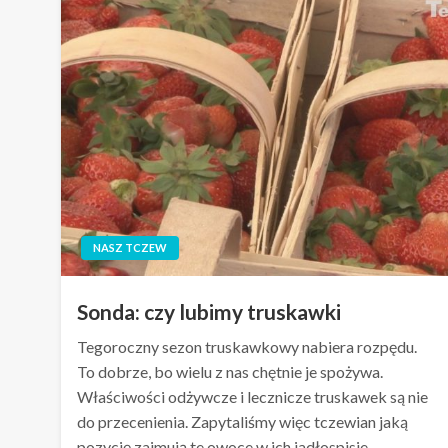
NASZ TCZEW
Sonda: czy lubimy truskawki
Tegoroczny sezon truskawkowy nabiera rozpędu.
To dobrze, bo wielu z nas chętnie je spożywa.
Właściwości odżywcze i lecznicze truskawek są nie
do przecenienia. Zapytaliśmy więc tczewian jaką
pozycję zajmują te owoce w ich jadłospisie.