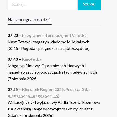
Nasz program na dziś:
07:20 –
Programy informacyjne TV Tetka
Nasz Tczew - magazyn wiadomości lokalnych
(3215). Pogoda - prognoza na najbliższą dobę
07:40 –
Kinotetka
Magazyn filmowy. O premierach kinowych i
najciekawszych propozycjach stacji telewizyjnych
(7 sierpnia 2026)
07:55 –
Kierunek Region 2026. Pruszcz Gd. -
Aleksandra Lange (odc. 19)
Wakacyjny cykl wyjazdowy Radia Tczew. Rozmowa
z Aleksandrą Lange wicewójtem Gminy Pruszcz
Gdański (6 sierpnia 2026)