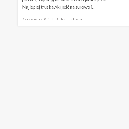
Najlepiej truskawki jeść na surowo i…
Opublikowane
17 czerwca 2017
Barbara Jackiewicz
w