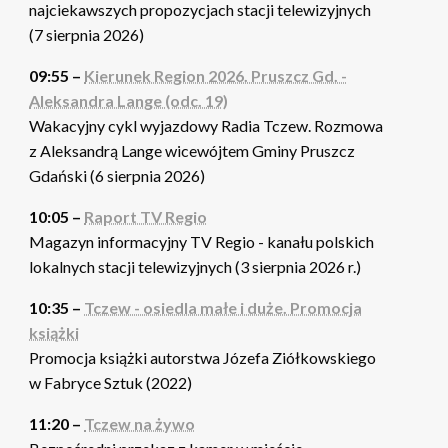
najciekawszych propozycjach stacji telewizyjnych
(7 sierpnia 2026)
09:55 –
Kierunek Region 2026. Pruszcz Gd. -
Aleksandra Lange (odc. 19)
Wakacyjny cykl wyjazdowy Radia Tczew. Rozmowa
z Aleksandrą Lange wicewójtem Gminy Pruszcz
Gdański (6 sierpnia 2026)
10:05 –
Raport TV Regio
Magazyn informacyjny TV Regio - kanału polskich
lokalnych stacji telewizyjnych (3 sierpnia 2026 r.)
10:35 –
Tczew - osiedla małe i duże. Promocja
książki
Promocja książki autorstwa Józefa Ziółkowskiego
w Fabryce Sztuk (2022)
11:20 –
Tczew na żywo