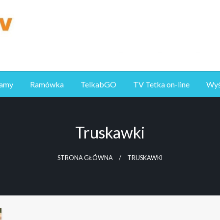
ramy
Ramówka
TelkabGO
TV Tetka on-line
Wyśl
Truskawki
STRONA GŁÓWNA
TRUSKAWKI