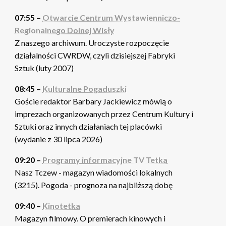
07:55 –
Otwarcie Centrum Wystawienniczo-
Regionalnego Dolnej Wisły
Z naszego archiwum. Uroczyste rozpoczęcie
działalności CWRDW, czyli dzisiejszej Fabryki
Sztuk (luty 2007)
08:45 –
Kulturalne Pogaduszki
Goście redaktor Barbary Jackiewicz mówią o
imprezach organizowanych przez Centrum Kultury i
Sztuki oraz innych działaniach tej placówki
(wydanie z 30 lipca 2026)
09:20 –
Programy informacyjne TV Tetka
Nasz Tczew - magazyn wiadomości lokalnych
(3215). Pogoda - prognoza na najbliższą dobę
09:40 –
Kinotetka
Magazyn filmowy. O premierach kinowych i