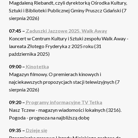
Magdaleną Riebandt, czyli dyrektorką Ośrodka Kultury,
Sztuki i Biblioteki Publicznej Gminy Pruszcz Gdański (7
sierpnia 2026)
07:45 –
Zaduszki Jazzowe 2025. Walk Away
Koncert w Centrum Kultury i Sztuki zespołu Walk Away -
laureata Złotego Fryderyka z 2025 roku (31
października 2025)
09:00 –
Kinotetka
Magazyn filmowy. O premierach kinowych i
najciekawszych propozycjach stacji telewizyjnych (7
sierpnia 2026)
09:20 –
Programy informacyjne TV Tetka
Nasz Tczew - magazyn wiadomości lokalnych (3216).
Pogoda - prognoza na najbliższą dobę
09:35 –
Dzieje się
Rzeczniczka prasowa Urzędu Miejskiego zachęca do