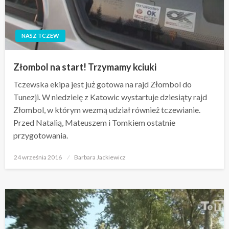
NASZ TCZEW
Złombol na start! Trzymamy kciuki
Tczewska ekipa jest już gotowa na rajd Złombol do
Tunezji. W niedzielę z Katowic wystartuje dziesiąty rajd
Złombol, w którym wezmą udział również tczewianie.
Przed Natalią, Mateuszem i Tomkiem ostatnie
przygotowania.
Opublikowane
24 września 2016
Barbara Jackiewicz
w