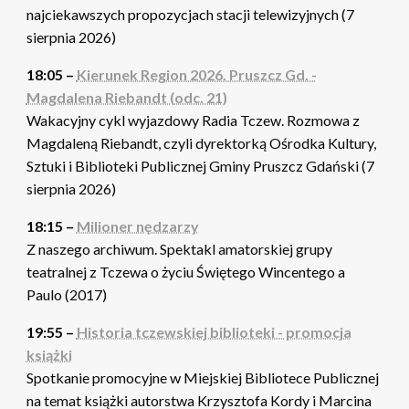
najciekawszych propozycjach stacji telewizyjnych (7
sierpnia 2026)
18:05 –
Kierunek Region 2026. Pruszcz Gd. -
Magdalena Riebandt (odc. 21)
Wakacyjny cykl wyjazdowy Radia Tczew. Rozmowa z
Magdaleną Riebandt, czyli dyrektorką Ośrodka Kultury,
Sztuki i Biblioteki Publicznej Gminy Pruszcz Gdański (7
sierpnia 2026)
18:15 –
Milioner nędzarzy
Z naszego archiwum. Spektakl amatorskiej grupy
teatralnej z Tczewa o życiu Świętego Wincentego a
Paulo (2017)
19:55 –
Historia tczewskiej biblioteki - promocja
książki
Spotkanie promocyjne w Miejskiej Bibliotece Publicznej
na temat książki autorstwa Krzysztofa Kordy i Marcina