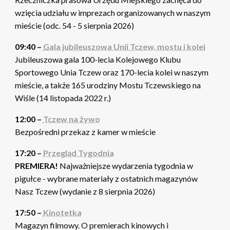
wzięcia udziału w imprezach organizowanych w naszym
mieście (odc. 54 - 5 sierpnia 2026)
09:40 –
Gala jubileuszowa Unii Tczew, mostu i kolei
Jubileuszowa gala 100-lecia Kolejowego Klubu
Sportowego Unia Tczew oraz 170-lecia kolei w naszym
mieście, a także 165 urodziny Mostu Tczewskiego na
Wiśle (14 listopada 2022 r.)
12:00 –
Tczew na żywo
Bezpośredni przekaz z kamer w mieście
17:20 –
Przegląd Tygodnia
PREMIERA!
Najważniejsze wydarzenia tygodnia w
pigułce - wybrane materiały z ostatnich magazynów
Nasz Tczew (wydanie z 8 sierpnia 2026)
17:50 –
Kinotetka
Magazyn filmowy. O premierach kinowych i