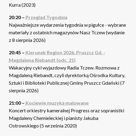
Kurra (2023)
20:20 –
Przegląd Tygodnia
Najważniejsze wydarzenia tygodnia w pigułce - wybrane
materiały z ostatnich magazynów Nasz Tczew (wydanie
z 8 sierpnia 2026)
20:45 –
Kierunek Region 2026. Pruszcz Gd. -
Magdalena Riebandt (odc. 21)
Wakacyjny cykl wyjazdowy Radia Tczew. Rozmowa z
Magdaleną Riebandt, czyli dyrektorką Ośrodka Kultury,
Sztuki i Biblioteki Publicznej Gminy Pruszcz Gdański (7
sierpnia 2026)
21:00 –
Kociewie muzyką malowane
Koncert orkiestry kameralnej Progress oraz sopranistki
Magdaleny Chemieleckiej i pianisty Jakuba
Ostrowskiego (5 września 2020)