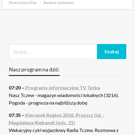
Opublikowane
18 września 2016
Barbara Jackiewicz
w
Nasz program na dziś:
07:20 –
Programy informacyjne TV Tetka
Nasz Tczew - magazyn wiadomości lokalnych (3216).
Pogoda - prognoza na najbliższą dobę
07:35 –
Kierunek Region 2026. Pruszcz Gd. -
Magdalena Riebandt (odc. 21)
Wakacyjny cykl wyjazdowy Radia Tczew. Rozmowa z