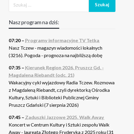
Nasz program na dziś:
07:20 –
Programy informacyjne TV Tetka
Nasz Tczew - magazyn wiadomości lokalnych
(3216). Pogoda - prognoza na najbliższą dobę
07:35 –
Kierunek Region 2026. Pruszcz Gd. -
Magdalena Riebandt (odc. 21)
Wakacyjny cykl wyjazdowy Radia Tczew. Rozmowa
z Magdaleną Riebandt, czyli dyrektorką Ośrodka
Kultury, Sztuki i Biblioteki Publicznej Gminy
Pruszcz Gdański (7 sierpnia 2026)
07:45 –
Zaduszki Jazzowe 2025. Walk Away
Koncert w Centrum Kultury i Sztuki zespołu Walk
Away - laureata Złotego Fryderyka z 2025 roku (31