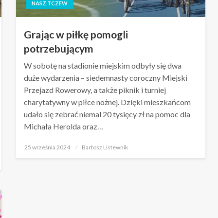
NASZ TCZEW
Grając w piłkę pomogli
potrzebującym
W sobotę na stadionie miejskim odbyły się dwa
duże wydarzenia – siedemnasty coroczny Miejski
Przejazd Rowerowy, a także piknik i turniej
charytatywny w piłce nożnej. Dzięki mieszkańcom
udało się zebrać niemal 20 tysięcy zł na pomoc dla
Michała Herolda oraz…
Opublikowane
25 września 2024
Bartosz Listewnik
w