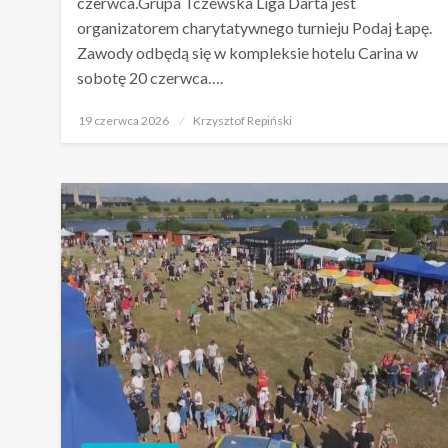
czerwca.Grupa Tczewska Liga Darta jest
organizatorem charytatywnego turnieju Podaj Łapę.
Zawody odbędą się w kompleksie hotelu Carina w
sobotę 20 czerwca….
Opublikowane
19 czerwca 2026
Krzysztof Repiński
w