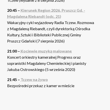
Tczew (wydanie z 8 sierpnia 2026)
20:45 –
Kierunek Region 2026. Pruszcz Gd. -
Magdalena Riebandt (odc. 21)
Wakacyjny cykl wyjazdowy Radia Tczew. Rozmowa
z Magdaleną Riebandt, czyli dyrektorką Ośrodka
Kultury, Sztuki i Biblioteki Publicznej Gminy
Pruszcz Gdański (7 sierpnia 2026)
21:00 –
Kociewie muzyką malowane
Koncert orkiestry kameralnej Progress oraz
sopranistki Magdaleny Chemieleckiej i pianisty
Jakuba Ostrowskiego (5 września 2020)
21:45 –
Tczew na żywo
Bezpośredni przekaz z kamer w mieście