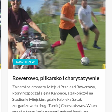
NASZ TCZEW
Rowerowo, piłkarsko i charytatywnie
Za nami osiemnasty Miejski Przejazd Rowerowy,
który rozpoczął się na Kanonce, a zakończył na
Stadionie Miejskim, gdzie Fabryka Sztuk
zorganizowała drugi Turniej Charytatywny. W ten
sposób tczewianie pomogli zebrać środki na