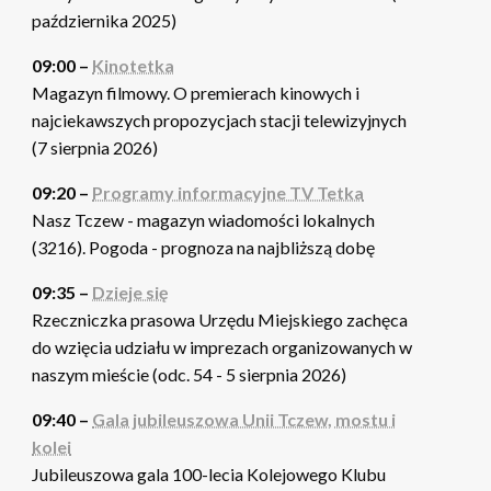
października 2025)
09:00 –
Kinotetka
Magazyn filmowy. O premierach kinowych i
najciekawszych propozycjach stacji telewizyjnych
(7 sierpnia 2026)
09:20 –
Programy informacyjne TV Tetka
Nasz Tczew - magazyn wiadomości lokalnych
(3216). Pogoda - prognoza na najbliższą dobę
09:35 –
Dzieje się
Rzeczniczka prasowa Urzędu Miejskiego zachęca
do wzięcia udziału w imprezach organizowanych w
naszym mieście (odc. 54 - 5 sierpnia 2026)
09:40 –
Gala jubileuszowa Unii Tczew, mostu i
kolei
Jubileuszowa gala 100-lecia Kolejowego Klubu