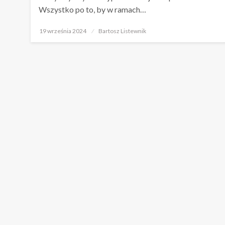
Wszystko po to, by w ramach…
Opublikowane
19 września 2024
Bartosz Listewnik
w