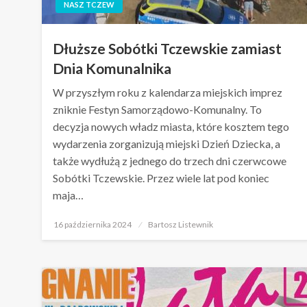
NASZ TCZEW
Dłuższe Sobótki Tczewskie zamiast
Dnia Komunalnika
W przyszłym roku z kalendarza miejskich imprez
zniknie Festyn Samorządowo-Komunalny. To
decyzja nowych władz miasta, które kosztem tego
wydarzenia zorganizują miejski Dzień Dziecka, a
także wydłużą z jednego do trzech dni czerwcowe
Sobótki Tczewskie. Przez wiele lat pod koniec
maja…
Opublikowane
16 października 2024
Bartosz Listewnik
w