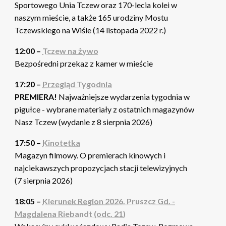
Sportowego Unia Tczew oraz 170-lecia kolei w
naszym mieście, a także 165 urodziny Mostu
Tczewskiego na Wiśle (14 listopada 2022 r.)
12:00 –
Tczew na żywo
Bezpośredni przekaz z kamer w mieście
17:20 –
Przegląd Tygodnia
PREMIERA!
Najważniejsze wydarzenia tygodnia w
pigułce - wybrane materiały z ostatnich magazynów
Nasz Tczew (wydanie z 8 sierpnia 2026)
17:50 –
Kinotetka
Magazyn filmowy. O premierach kinowych i
najciekawszych propozycjach stacji telewizyjnych
(7 sierpnia 2026)
18:05 –
Kierunek Region 2026. Pruszcz Gd. -
Magdalena Riebandt (odc. 21)