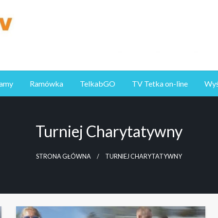
ramy
Ramówka
TelkabGO
TV Tetka on-line
Wyśl
Turniej Charytatywny
STRONA GŁÓWNA
TURNIEJ CHARYTATYWNY