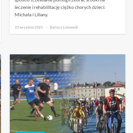
leczenie i rehabilitację ciężko chorych dzieci:
Michała i Liliany.
Opublikowane
23 września 2025
Bartosz Listewnik
w