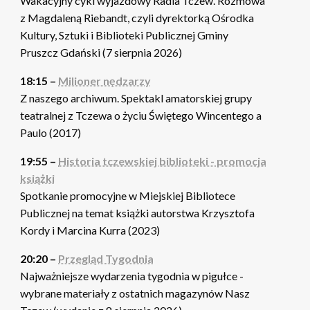
Wakacyjny cykl wyjazdowy Radia Tczew. Rozmowa
z Magdaleną Riebandt, czyli dyrektorką Ośrodka
Kultury, Sztuki i Biblioteki Publicznej Gminy
Pruszcz Gdański (7 sierpnia 2026)
18:15 –
Milioner nędzarzy
Z naszego archiwum. Spektakl amatorskiej grupy
teatralnej z Tczewa o życiu Świętego Wincentego a
Paulo (2017)
19:55 –
Historia tczewskiej biblioteki - promocja
książki
Spotkanie promocyjne w Miejskiej Bibliotece
Publicznej na temat książki autorstwa Krzysztofa
Kordy i Marcina Kurra (2023)
20:20 –
Przegląd Tygodnia
Najważniejsze wydarzenia tygodnia w pigułce -
wybrane materiały z ostatnich magazynów Nasz