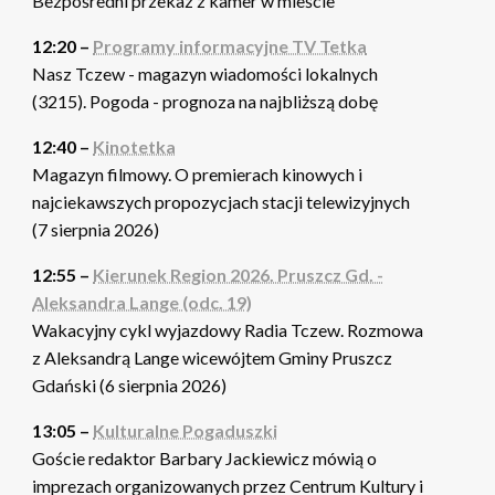
Bezpośredni przekaz z kamer w mieście
12:20 –
Programy informacyjne TV Tetka
Nasz Tczew - magazyn wiadomości lokalnych
(3215). Pogoda - prognoza na najbliższą dobę
12:40 –
Kinotetka
Magazyn filmowy. O premierach kinowych i
najciekawszych propozycjach stacji telewizyjnych
(7 sierpnia 2026)
12:55 –
Kierunek Region 2026. Pruszcz Gd. -
Aleksandra Lange (odc. 19)
Wakacyjny cykl wyjazdowy Radia Tczew. Rozmowa
z Aleksandrą Lange wicewójtem Gminy Pruszcz
Gdański (6 sierpnia 2026)
13:05 –
Kulturalne Pogaduszki
Goście redaktor Barbary Jackiewicz mówią o
imprezach organizowanych przez Centrum Kultury i