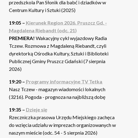
przedszkola Pan Słonik dla babć i dziadków w
Centrum Kultury i Sztuki (2025)
19:05 –
Kierunek Region 2026. Pruszcz Gd. -
Magdalena Riebandt (odc. 21)
PREMIERA!
Wakacyjny cykl wyjazdowy Radia
Tczew. Rozmowa z Magdaleną Riebandt, czyli
dyrektorką Ośrodka Kultury, Sztuki i Biblioteki
Publicznej Gminy Pruszcz Gdański (7 sierpnia
2026)
19:20 –
Programy informacyjne TV Tetka
Nasz Tczew - magazyn wiadomości lokalnych
(3216). Pogoda - prognoza na najbliższą dobę
19:35 –
Dzieje się
Rzeczniczka prasowa Urzędu Miejskiego zachęca
do wzięcia udziału w imprezach organizowanych w
naszym mieście (odc. 54 - 5 sierpnia 2026)