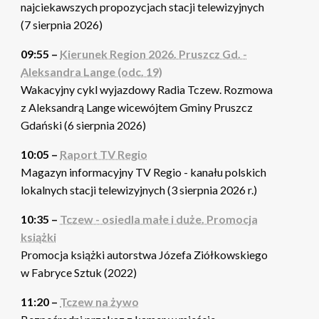
najciekawszych propozycjach stacji telewizyjnych
(7 sierpnia 2026)
09:55 –
Kierunek Region 2026. Pruszcz Gd. -
Aleksandra Lange (odc. 19)
Wakacyjny cykl wyjazdowy Radia Tczew. Rozmowa
z Aleksandrą Lange wicewójtem Gminy Pruszcz
Gdański (6 sierpnia 2026)
10:05 –
Raport TV Regio
Magazyn informacyjny TV Regio - kanału polskich
lokalnych stacji telewizyjnych (3 sierpnia 2026 r.)
10:35 –
Tczew - osiedla małe i duże. Promocja
książki
Promocja książki autorstwa Józefa Ziółkowskiego
w Fabryce Sztuk (2022)
11:20 –
Tczew na żywo