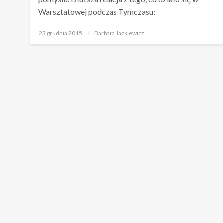
Warsztatowej podczas Tymczasu:
Opublikowane
23 grudnia 2015
Barbara Jackiewicz
w