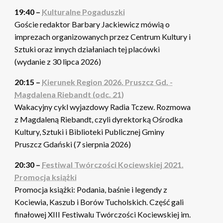
19:40 –
Kulturalne Pogaduszki
Goście redaktor Barbary Jackiewicz mówią o
imprezach organizowanych przez Centrum Kultury i
Sztuki oraz innych działaniach tej placówki
(wydanie z 30 lipca 2026)
20:15 –
Kierunek Region 2026. Pruszcz Gd. -
Magdalena Riebandt (odc. 21)
Wakacyjny cykl wyjazdowy Radia Tczew. Rozmowa
z Magdaleną Riebandt, czyli dyrektorką Ośrodka
Kultury, Sztuki i Biblioteki Publicznej Gminy
Pruszcz Gdański (7 sierpnia 2026)
20:30 –
Festiwal Twórczości Kociewskiej 2021.
Promocja książki
Promocja książki: Podania, baśnie i legendy z
Kociewia, Kaszub i Borów Tucholskich. Część gali
finałowej XIII Festiwalu Twórczości Kociewskiej im.