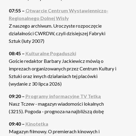
07:55 –
Otwarcie Centrum Wystawienniczo-
Regionalnego Dolnej Wisły
Z naszego archiwum. Uroczyste rozpoczęcie
działalności CWRDW, czyli dzisiejszej Fabryki
Sztuk (luty 2007)
08:45 –
Kulturalne Pogaduszki
Goście redaktor Barbary Jackiewicz mówią o
imprezach organizowanych przez Centrum Kultury i
Sztuki oraz innych działaniach tej placówki
(wydanie z 30 lipca 2026)
09:20 –
Programy informacyjne TV Tetka
Nasz Tczew - magazyn wiadomości lokalnych
(3215). Pogoda - prognoza na najbliższą dobę
09:40 –
Kinotetka
Magazyn filmowy. O premierach kinowych i