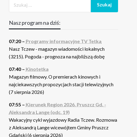
Nasz program na dziś:
07:20 –
Programy informacyjne TV Tetka
Nasz Tczew - magazyn wiadomości lokalnych
(3215). Pogoda - prognoza na najbliższą dobę
07:40 –
Kinotetka
Magazyn filmowy. O premierach kinowych i
najciekawszych propozycjach stacji telewizyjnych
(7 sierpnia 2026)
07:55 –
Kierunek Region 2026. Pruszcz Gd. -
Aleksandra Lange (odc. 19)
Wakacyjny cykl wyjazdowy Radia Tczew. Rozmowa
z Aleksandrą Lange wicewójtem Gminy Pruszcz
Gdański (6 sierpnia 2026)