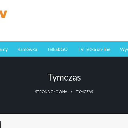
ramy
Ramówka
TelkabGO
TV Tetka on-line
Wyśl
Tymczas
STRONA GŁÓWNA
TYMCZAS