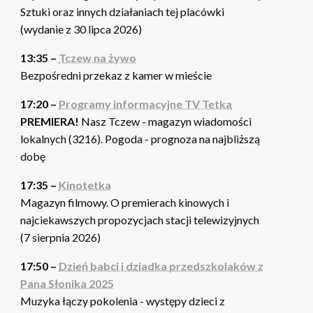
Sztuki oraz innych działaniach tej placówki
(wydanie z 30 lipca 2026)
13:35 –
Tczew na żywo
Bezpośredni przekaz z kamer w mieście
17:20 –
Programy informacyjne TV Tetka
PREMIERA!
Nasz Tczew - magazyn wiadomości
lokalnych (3216). Pogoda - prognoza na najbliższą
dobę
17:35 –
Kinotetka
Magazyn filmowy. O premierach kinowych i
najciekawszych propozycjach stacji telewizyjnych
(7 sierpnia 2026)
17:50 –
Dzień babci i dziadka przedszkolaków z
Pana Słonika 2025
Muzyka łączy pokolenia - występy dzieci z