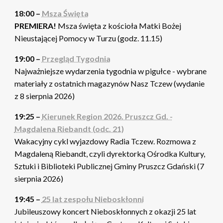
18:00 –
Msza Święta
PREMIERA!
Msza święta z kościoła Matki Bożej
Nieustającej Pomocy w Turzu (godz. 11.15)
19:00 –
Przegląd Tygodnia
Najważniejsze wydarzenia tygodnia w pigułce - wybrane
materiały z ostatnich magazynów Nasz Tczew (wydanie
z 8 sierpnia 2026)
19:25 –
Kierunek Region 2026. Pruszcz Gd. -
Magdalena Riebandt (odc. 21)
Wakacyjny cykl wyjazdowy Radia Tczew. Rozmowa z
Magdaleną Riebandt, czyli dyrektorką Ośrodka Kultury,
Sztuki i Biblioteki Publicznej Gminy Pruszcz Gdański (7
sierpnia 2026)
19:45 –
25 lat zespołu Nieboskłonni
Jubileuszowy koncert Nieboskłonnych z okazji 25 lat