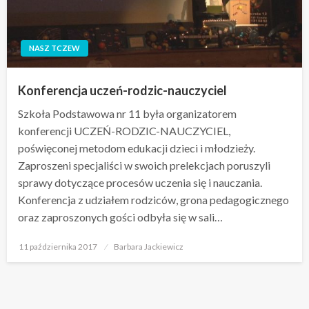
NASZ TCZEW
Konferencja uczeń-rodzic-nauczyciel
Szkoła Podstawowa nr 11 była organizatorem
konferencji UCZEŃ-RODZIC-NAUCZYCIEL,
poświęconej metodom edukacji dzieci i młodzieży.
Zaproszeni specjaliści w swoich prelekcjach poruszyli
sprawy dotyczące procesów uczenia się i nauczania.
Konferencja z udziałem rodziców, grona pedagogicznego
oraz zaproszonych gości odbyła się w sali…
Opublikowane
11 października 2017
Barbara Jackiewicz
w