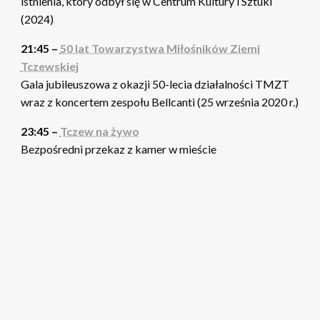
istnienia, który odbył się w Centrum Kultury i Sztuki
(2024)
21:45 –
50 lat Towarzystwa Miłośników Ziemi
Tczewskiej
Gala jubileuszowa z okazji 50-lecia działalności TMZT
wraz z koncertem zespołu Bellcanti (25 września 2020 r.)
23:45 –
Tczew na żywo
Bezpośredni przekaz z kamer w mieście