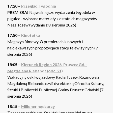
17:20 –
Przegląd Tygodnia
PREMIERA!
Najważniejsze wydarzenia tygodnia w
pigułce - wybrane materiały z ostatnich magazynów
Nasz Tczew (wydanie z 8 sierpnia 2026)
17:50 –
Kinotetka
Magazyn filmowy. O premierach kinowych i
najciekawszych propozycjach stacji telewizyjnych (7
sierpnia 2026)
18:05 –
Kierunek Region 2026. Pruszcz Gd. -
Magdalena Riebandt (odc. 21)
Wakacyjny cykl wyjazdowy Radia Tczew. Rozmowa z
Magdaleną Riebandt, czyli dyrektorką Ośrodka Kultury,
Sztuki i Biblioteki Publicznej Gminy Pruszcz Gdański (7
sierpnia 2026)
18:15 –
Milioner nędzarzy
Z naszego archiwum. Spektakl amatorskiej grupy