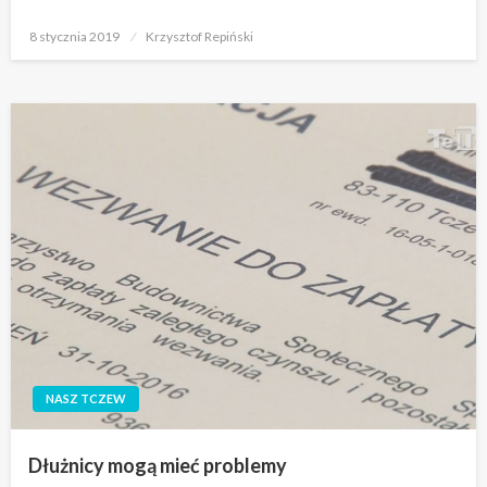
Opublikowane
8 stycznia 2019
Krzysztof Repiński
w
NASZ TCZEW
Dłużnicy mogą mieć problemy