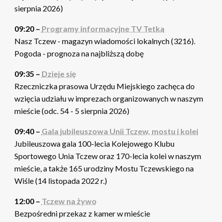
sierpnia 2026)
09:20 –
Programy informacyjne TV Tetka
Nasz Tczew - magazyn wiadomości lokalnych (3216).
Pogoda - prognoza na najbliższą dobę
09:35 –
Dzieje się
Rzeczniczka prasowa Urzędu Miejskiego zachęca do
wzięcia udziału w imprezach organizowanych w naszym
mieście (odc. 54 - 5 sierpnia 2026)
09:40 –
Gala jubileuszowa Unii Tczew, mostu i kolei
Jubileuszowa gala 100-lecia Kolejowego Klubu
Sportowego Unia Tczew oraz 170-lecia kolei w naszym
mieście, a także 165 urodziny Mostu Tczewskiego na
Wiśle (14 listopada 2022 r.)
12:00 –
Tczew na żywo
Bezpośredni przekaz z kamer w mieście