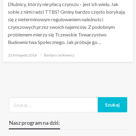
Dłużnicy, którzy nie płacą czynszu – jest ich wielu. Jak
sobie z nimi radzi TTBS? Gminy bardzo często borykają
się z nieterminowym regulowaniem należności
czynszowych przez swoich najemców. Z podobnym
problemem mierzy się Tczewskie Towarzystwo
Budownictwa Społecznego. Jak próbuje go…
Opublikowane
22 listopada 2016
Barbara Jackiewicz
w
Nasz program na dziś: