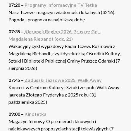
07:20 –
Programy informacyjne TV Tetka
Nasz Tczew - magazyn wiadomości lokalnych (3216).
Pogoda - prognoza na najbliższą dobę
07:35 –
Kierunek Region 2026. Pruszcz Gd. -
Magdalena Riebandt (odc. 21)
Wakacyjny cykl wyjazdowy Radia Tczew. Rozmowa z
Magdaleną Riebandt, czyli dyrektorką Ośrodka Kultury,
Sztuki i Biblioteki Publicznej Gminy Pruszcz Gdański (7
sierpnia 2026)
07:45 –
Zaduszki Jazzowe 2025. Walk Away
Koncert w Centrum Kultury i Sztuki zespołu Walk Away -
laureata Złotego Fryderyka z 2025 roku (31
października 2025)
09:00 –
Kinotetka
Magazyn filmowy. O premierach kinowych i
najciekawszych propozycjach stacji telewizyjnych (7