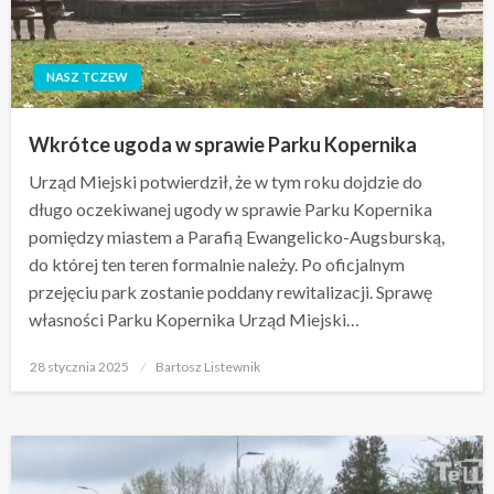
NASZ TCZEW
Wkrótce ugoda w sprawie Parku Kopernika
Urząd Miejski potwierdził, że w tym roku dojdzie do
długo oczekiwanej ugody w sprawie Parku Kopernika
pomiędzy miastem a Parafią Ewangelicko-Augsburską,
do której ten teren formalnie należy. Po oficjalnym
przejęciu park zostanie poddany rewitalizacji. Sprawę
własności Parku Kopernika Urząd Miejski…
Opublikowane
28 stycznia 2025
Bartosz Listewnik
w