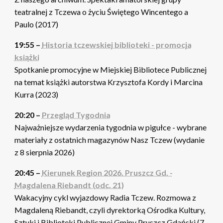
teatralnej z Tczewa o życiu Świętego Wincentego a
Paulo (2017)
19:55 –
Historia tczewskiej biblioteki - promocja
książki
Spotkanie promocyjne w Miejskiej Bibliotece Publicznej
na temat książki autorstwa Krzysztofa Kordy i Marcina
Kurra (2023)
20:20 –
Przegląd Tygodnia
Najważniejsze wydarzenia tygodnia w pigułce - wybrane
materiały z ostatnich magazynów Nasz Tczew (wydanie
z 8 sierpnia 2026)
20:45 –
Kierunek Region 2026. Pruszcz Gd. -
Magdalena Riebandt (odc. 21)
Wakacyjny cykl wyjazdowy Radia Tczew. Rozmowa z
Magdaleną Riebandt, czyli dyrektorką Ośrodka Kultury,
Sztuki i Biblioteki Publicznej Gminy Pruszcz Gdański (7