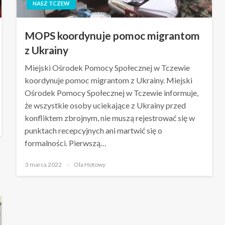
NASZ TCZEW
MOPS koordynuje pomoc migrantom
z Ukrainy
Miejski Ośrodek Pomocy Społecznej w Tczewie
koordynuje pomoc migrantom z Ukrainy. Miejski
Ośrodek Pomocy Społecznej w Tczewie informuje,
że wszystkie osoby uciekające z Ukrainy przed
konfliktem zbrojnym, nie muszą rejestrować się w
punktach recepcyjnych ani martwić się o
formalności. Pierwszą…
Opublikowane
3 marca 2022
Ola Hotowy
w