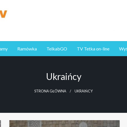
ramy
Ramówka
TelkabGO
TV Tetka on-line
Wyśl
Ukraińcy
STRONA GŁÓWNA
UKRAIŃCY