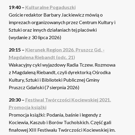
19:40 –
Kulturalne Pogaduszki
Goście redaktor Barbary Jackiewicz mówią o
imprezach organizowanych przez Centrum Kultury i
Sztuki oraz innych działaniach tej placówki
(wydanie z 30 lipca 2026)
20:15 –
Kierunek Region 2026. Pruszcz Gd. -
Magdalena Riebandt (odc. 21)
Wakacyjny cykl wyjazdowy Radia Tczew. Rozmowa
z Magdaleną Riebandt, czyli dyrektorką Ośrodka
Kultury, Sztuki i Biblioteki Publicznej Gminy
Pruszcz Gdański (7 sierpnia 2026)
20:30 –
Festiwal Twórczości Kociewskiej 2021.
Promocja książki
Promocja książki: Podania, baśnie i legendy z
Kociewia, Kaszub i Borów Tucholskich. Część gali
finałowej XIII Festiwalu Twórczości Kociewskiej im.