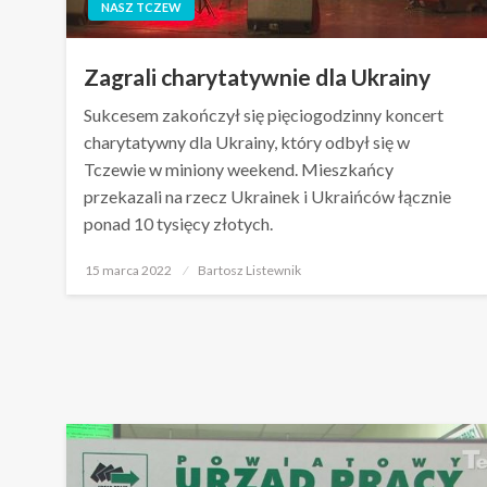
NASZ TCZEW
Zagrali charytatywnie dla Ukrainy
Sukcesem zakończył się pięciogodzinny koncert
charytatywny dla Ukrainy, który odbył się w
Tczewie w miniony weekend. Mieszkańcy
przekazali na rzecz Ukrainek i Ukraińców łącznie
ponad 10 tysięcy złotych.
Opublikowane
15 marca 2022
Bartosz Listewnik
w