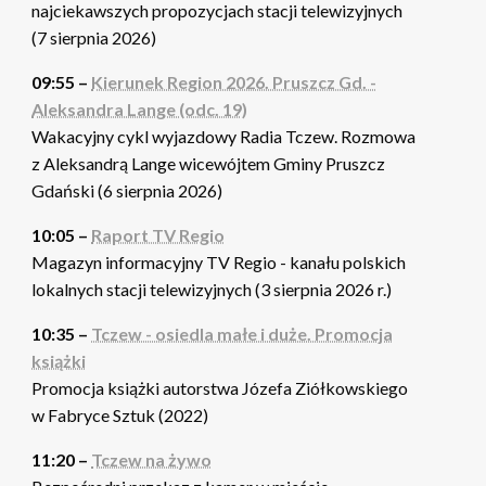
najciekawszych propozycjach stacji telewizyjnych
(7 sierpnia 2026)
09:55 –
Kierunek Region 2026. Pruszcz Gd. -
Aleksandra Lange (odc. 19)
Wakacyjny cykl wyjazdowy Radia Tczew. Rozmowa
z Aleksandrą Lange wicewójtem Gminy Pruszcz
Gdański (6 sierpnia 2026)
10:05 –
Raport TV Regio
Magazyn informacyjny TV Regio - kanału polskich
lokalnych stacji telewizyjnych (3 sierpnia 2026 r.)
10:35 –
Tczew - osiedla małe i duże. Promocja
książki
Promocja książki autorstwa Józefa Ziółkowskiego
w Fabryce Sztuk (2022)
11:20 –
Tczew na żywo