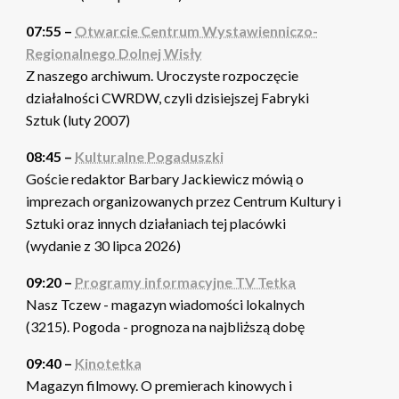
07:55 –
Otwarcie Centrum Wystawienniczo-
Regionalnego Dolnej Wisły
Z naszego archiwum. Uroczyste rozpoczęcie
działalności CWRDW, czyli dzisiejszej Fabryki
Sztuk (luty 2007)
08:45 –
Kulturalne Pogaduszki
Goście redaktor Barbary Jackiewicz mówią o
imprezach organizowanych przez Centrum Kultury i
Sztuki oraz innych działaniach tej placówki
(wydanie z 30 lipca 2026)
09:20 –
Programy informacyjne TV Tetka
Nasz Tczew - magazyn wiadomości lokalnych
(3215). Pogoda - prognoza na najbliższą dobę
09:40 –
Kinotetka
Magazyn filmowy. O premierach kinowych i