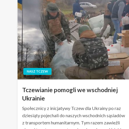
NASZ TCZEW
Tczewianie pomogli we wschodniej
Ukrainie
Społecznicy z inicjatywy Tczew dla Ukrainy po raz
dziesiąty pojechali do naszych wschodnich sąsiadów
z transportem humanitarnym. Tym razem zawieźli