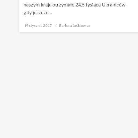
naszym kraju otrzymało 24,5 tysiąca Ukraińców,
gdy jeszcze…
Opublikowane
19 stycznia 2017
Barbara Jackiewicz
w