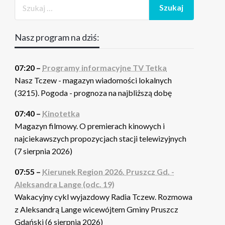
Nasz program na dziś:
07:20 –
Programy informacyjne TV Tetka
Nasz Tczew - magazyn wiadomości lokalnych
(3215). Pogoda - prognoza na najbliższą dobę
07:40 –
Kinotetka
Magazyn filmowy. O premierach kinowych i
najciekawszych propozycjach stacji telewizyjnych
(7 sierpnia 2026)
07:55 –
Kierunek Region 2026. Pruszcz Gd. -
Aleksandra Lange (odc. 19)
Wakacyjny cykl wyjazdowy Radia Tczew. Rozmowa
z Aleksandrą Lange wicewójtem Gminy Pruszcz
Gdański (6 sierpnia 2026)