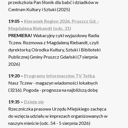
przedszkola Pan Słonik dla babć i dziadków w
Centrum Kultury i Sztuki (2025)
19:05 –
Kierunek Region 2026. Pruszcz Gd. -
Magdalena Riebandt (odc. 21)
PREMIERA!
Wakacyjny cykl wyjazdowy Radia
Tczew. Rozmowa z Magdaleną Riebandt, czyli
dyrektorką Ośrodka Kultury, Sztuki i Biblioteki
Publicznej Gminy Pruszcz Gdański (7 sierpnia
2026)
19:20 –
Programy informacyjne TV Tetka
Nasz Tczew - magazyn wiadomości lokalnych
(3216). Pogoda - prognoza na najbliższą dobę
19:35 –
Dzieje się
Rzeczniczka prasowa Urzędu Miejskiego zachęca
do wzięcia udziału w imprezach organizowanych w
naszym mieście (odc. 54 - 5 sierpnia 2026)