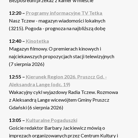
Bezpośredni przekaz z kamer w mieście
12:20 –
Programy informacyjne TV Tetka
Nasz Tczew - magazyn wiadomości lokalnych
(3215). Pogoda - prognoza na najbliższą dobę
12:40 –
Kinotetka
Magazyn filmowy. O premierach kinowych i
najciekawszych propozycjach stacji telewizyjnych
(7 sierpnia 2026)
12:55 –
Kierunek Region 2026. Pruszcz Gd. -
Aleksandra Lange (odc. 19)
Wakacyjny cykl wyjazdowy Radia Tczew. Rozmowa
z Aleksandrą Lange wicewójtem Gminy Pruszcz
Gdański (6 sierpnia 2026)
13:05 –
Kulturalne Pogaduszki
Goście redaktor Barbary Jackiewicz mówią o
imprezach organizowanych przez Centrum Kultury i