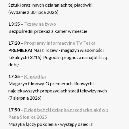
Sztuki oraz innych działaniach tej placówki
(wydanie z 30 lipca 2026)
13:35 –
Tczew na żywo
Bezpośredni przekaz z kamer w mieście
17:20 –
Programy informacyjne TV Tetka
PREMIERA!
Nasz Tczew - magazyn wiadomości
lokalnych (3216). Pogoda - prognoza na najbliższą
dobę
17:35 –
Kinotetka
Magazyn filmowy. O premierach kinowych i
najciekawszych propozycjach stacji telewizyjnych
(7 sierpnia 2026)
17:50 –
Dzień babci i dziadka przedszkolaków z
Pana Słonika 2025
Muzyka łączy pokolenia - występy dzieci z