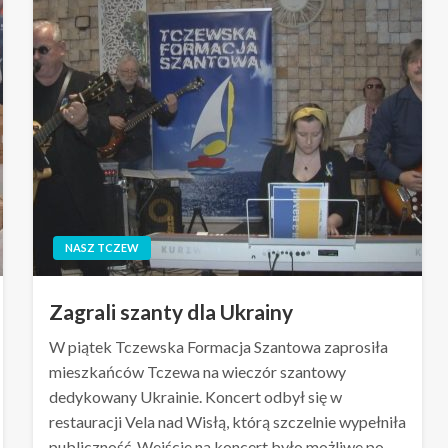
NASZ TCZEW
Zagrali szanty dla Ukrainy
W piątek Tczewska Formacja Szantowa zaprosiła
mieszkańców Tczewa na wieczór szantowy
dedykowany Ukrainie. Koncert odbył się w
restauracji Vela nad Wisłą, którą szczelnie wypełniła
publiczność. Wejście na koncert było możliwe po