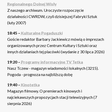
Regionalnego Dolnej Wisły
Z naszego archiwum. Uroczyste rozpoczęcie
działalności CWRDW, czyli dzisiejszej Fabryki Sztuk
(luty 2007)
18:45 –
Kulturalne Pogaduszki
Goście redaktor Barbary Jackiewicz mówią o imprezach
organizowanych przez Centrum Kultury i Sztuki oraz
innych działaniach tej placówki (wydanie z 30 lipca 2026)
19:20 –
Programy informacyjne TV Tetka
Nasz Tczew - magazyn wiadomości lokalnych (3215).
Pogoda - prognoza na najbliższą dobę
19:40 –
Kinotetka
Magazyn filmowy. O premierach kinowych i
najciekawszych propozycjach stacji telewizyjnych (7
sierpnia 2026)