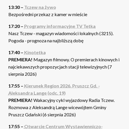
13:30 –
Tczew na żywo
Bezpośredni przekaz z kamer w mieście
17:20 –
Programy informacyjne TV Tetka
Nasz Tczew - magazyn wiadomości lokalnych (3215).
Pogoda - prognoza na najbliższą dobę
17:40 –
Kinotetka
PREMIERA!
Magazyn filmowy. O premierach kinowych i
najciekawszych propozycjach stacji telewizyjnych (7
sierpnia 2026)
17:55 –
Kierunek Region 2026. Pruszcz Gd. -
Aleksandra Lange (odc. 19)
PREMIERA!
Wakacyjny cykl wyjazdowy Radia Tczew.
Rozmowa z Aleksandrą Lange wicewójtem Gminy
Pruszcz Gdański (6 sierpnia 2026)
17:55 –
Otwarcie Centrum Wystawienniczo-