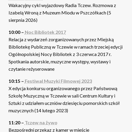
Wakacyjny cykl wyjazdowy Radia Tczew. Rozmowa z
Izabelą Wroną z Muzeum Miodu w Pszczółkach (5
sierpnia 2026)
10:00 –
Noc Bibliotek 2017
Relacja z wydarzeń zorganizowanych przez Miejską
Bibliotekę Publiczną w Tczewie w ramach trzeciej edycji
Ogólnopolskiej Nocy Bibliotek z 3 czerwca 2017 r.
Spotkania autorskie, muzyczne występy, wystawy i
czytanie reżyserowane
10:15 –
Festiwal Muzyki Filmowej 2023
X edycja konkursu organizowanego przez Państwową
Szkołę Muzyczną w Tczewie w sali Centrum Kultury i
Sztuki z udziałem uczniów dziesięciu pomorskich szkół
muzycznych (14 lutego 2023)
11:20 –
Tczew na żywo
Bezpośredni przekaz z kamer w mieście