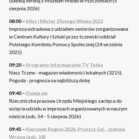
Izabelą Wroną z Muzeum Miodu w Pszczółkach (5
sierpnia 2026)
08:00 –
Miss i Mister Złotego Wieku 2021
Impreza estradowa z udziałem seniorów zorganizowana
w Centrum Kultury i Sztuki przez tczewski oddział
Polskiego Komitetu Pomocy Społecznej (24 września
2021)
09:20 –
Programy informacyjne TV Tetka
Nasz Tczew - magazyn wiadomości lokalnych (3215).
Pogoda - prognoza na najbliższą dobę
09:40 –
Dzieje się
Rzeczniczka prasowa Urzędu Miejskiego zachęca do
wzięcia udziału w imprezach organizowanych w naszym
mieście (odc. 54 - 5 sierpnia 2026)
09:45 –
Kierunek Region 2026. Pruszcz Gd. - Izabela
Wrona (odc. 18)