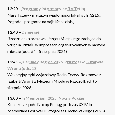
12:20 –
Programy informacyjne TV Tetka
Nasz Tczew - magazyn wiadomości lokalnych (3215).
Pogoda - prognoza na najbliższą dobę
12:40 –
Dzieje się
Rzeczniczka prasowa Urzędu Miejskiego zachęca do
wzięcia udziału w imprezach organizowanych w naszym
mieście (odc. 54 - 5 sierpnia 2026)
12:45 –
Kierunek Region 2026. Pruszcz Gd. - Izabela
Wrona (odc. 18)
Wakacyjny cykl wyjazdowy Radia Tczew. Rozmowa z
Izabelą Wroną z Muzeum Miodu w Pszczółkach (5
sierpnia 2026)
13:00 –
In Memoriam 2025. Nocny Pociąg
Koncert zespołu Nocny Pociąg podczas XXIV In
Memoriam Festiwalu Grzegorza Ciechowskiego (2025)