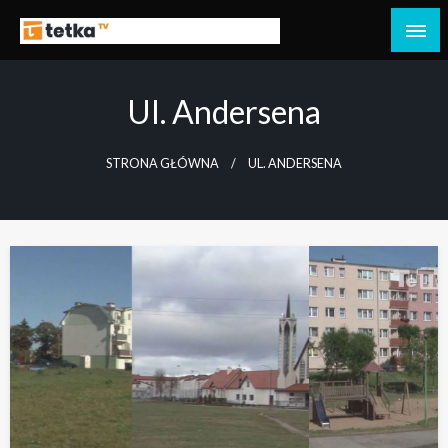
Przejdź
do
Tetka Tczew – Twoja lokalna telewizja!
Tv Tetka Tczew
treści
Ul. Andersena
STRONA GŁÓWNA
UL. ANDERSENA