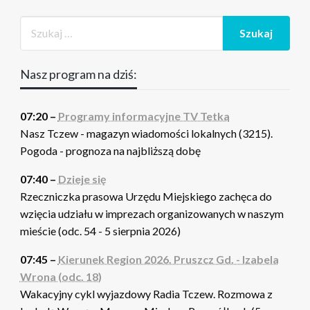
Nasz program na dziś:
07:20 –
Programy informacyjne TV Tetka
Nasz Tczew - magazyn wiadomości lokalnych (3215).
Pogoda - prognoza na najbliższą dobę
07:40 –
Dzieje się
Rzeczniczka prasowa Urzędu Miejskiego zachęca do
wzięcia udziału w imprezach organizowanych w naszym
mieście (odc. 54 - 5 sierpnia 2026)
07:45 –
Kierunek Region 2026. Pruszcz Gd. - Izabela
Wrona (odc. 18)
Wakacyjny cykl wyjazdowy Radia Tczew. Rozmowa z