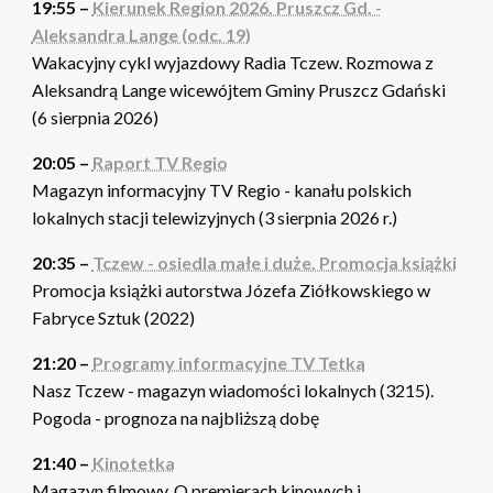
19:55 –
Kierunek Region 2026. Pruszcz Gd. -
Aleksandra Lange (odc. 19)
Wakacyjny cykl wyjazdowy Radia Tczew. Rozmowa z
Aleksandrą Lange wicewójtem Gminy Pruszcz Gdański
(6 sierpnia 2026)
20:05 –
Raport TV Regio
Magazyn informacyjny TV Regio - kanału polskich
lokalnych stacji telewizyjnych (3 sierpnia 2026 r.)
20:35 –
Tczew - osiedla małe i duże. Promocja książki
Promocja książki autorstwa Józefa Ziółkowskiego w
Fabryce Sztuk (2022)
21:20 –
Programy informacyjne TV Tetka
Nasz Tczew - magazyn wiadomości lokalnych (3215).
Pogoda - prognoza na najbliższą dobę
21:40 –
Kinotetka
Magazyn filmowy. O premierach kinowych i