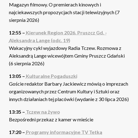
Magazyn filmowy. O premierach kinowych i
najciekawszych propozycjach stacji telewizyjnych (7
sierpnia 2026)
12:55 –
Kierunek Region 2026. Pruszcz Gd. -
Aleksandra Lange (odc. 19)
Wakacyjny cykl wyjazdowy Radia Tczew. Rozmowa z
Aleksandrą Lange wicewójtem Gminy Pruszcz Gdański
(6 sierpnia 2026)
13:05 –
Kulturalne Pogaduszki
Goście redaktor Barbary Jackiewicz mówią o imprezach
organizowanych przez Centrum Kultury i Sztuki oraz
innych działaniach tej placówki (wydanie z 30 lipca 2026)
13:35 –
Tczew na żywo
Bezpośredni przekaz z kamer w mieście
17:20 –
Programy informacyjne TV Tetka