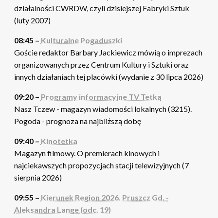
działalności CWRDW, czyli dzisiejszej Fabryki Sztuk
(luty 2007)
08:45 –
Kulturalne Pogaduszki
Goście redaktor Barbary Jackiewicz mówią o imprezach
organizowanych przez Centrum Kultury i Sztuki oraz
innych działaniach tej placówki (wydanie z 30 lipca 2026)
09:20 –
Programy informacyjne TV Tetka
Nasz Tczew - magazyn wiadomości lokalnych (3215).
Pogoda - prognoza na najbliższą dobę
09:40 –
Kinotetka
Magazyn filmowy. O premierach kinowych i
najciekawszych propozycjach stacji telewizyjnych (7
sierpnia 2026)
09:55 –
Kierunek Region 2026. Pruszcz Gd. -
Aleksandra Lange (odc. 19)