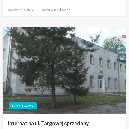
Opublikowane
20 kwietnia 2016
Barbara Jackiewicz
w
NASZ TCZEW
Internat na ul. Targowej sprzedany