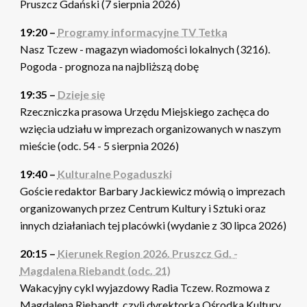
Pruszcz Gdański (7 sierpnia 2026)
19:20 –
Programy informacyjne TV Tetka
Nasz Tczew - magazyn wiadomości lokalnych (3216).
Pogoda - prognoza na najbliższą dobę
19:35 –
Dzieje się
Rzeczniczka prasowa Urzędu Miejskiego zachęca do
wzięcia udziału w imprezach organizowanych w naszym
mieście (odc. 54 - 5 sierpnia 2026)
19:40 –
Kulturalne Pogaduszki
Goście redaktor Barbary Jackiewicz mówią o imprezach
organizowanych przez Centrum Kultury i Sztuki oraz
innych działaniach tej placówki (wydanie z 30 lipca 2026)
20:15 –
Kierunek Region 2026. Pruszcz Gd. -
Magdalena Riebandt (odc. 21)
Wakacyjny cykl wyjazdowy Radia Tczew. Rozmowa z
Magdaleną Riebandt, czyli dyrektorką Ośrodka Kultury,