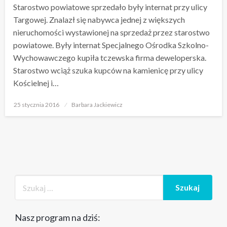
Starostwo powiatowe sprzedało były internat przy ulicy
Targowej. Znalazł się nabywca jednej z większych
nieruchomości wystawionej na sprzedaż przez starostwo
powiatowe. Były internat Specjalnego Ośrodka Szkolno-
Wychowawczego kupiła tczewska firma deweloperska.
Starostwo wciąż szuka kupców na kamienicę przy ulicy
Kościelnej i…
Opublikowane
25 stycznia 2016
Barbara Jackiewicz
w
Nasz program na dziś: