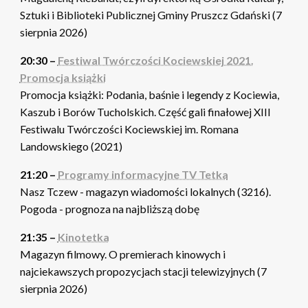
Sztuki i Biblioteki Publicznej Gminy Pruszcz Gdański (7
sierpnia 2026)
20:30 –
Festiwal Twórczości Kociewskiej 2021.
Promocja książki
Promocja książki: Podania, baśnie i legendy z Kociewia,
Kaszub i Borów Tucholskich. Część gali finałowej XIII
Festiwalu Twórczości Kociewskiej im. Romana
Landowskiego (2021)
21:20 –
Programy informacyjne TV Tetka
Nasz Tczew - magazyn wiadomości lokalnych (3216).
Pogoda - prognoza na najbliższą dobę
21:35 –
Kinotetka
Magazyn filmowy. O premierach kinowych i
najciekawszych propozycjach stacji telewizyjnych (7
sierpnia 2026)