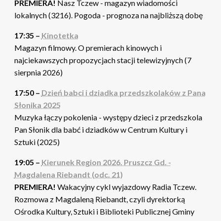
PREMIERA!
Nasz Tczew - magazyn wiadomości
lokalnych (3216). Pogoda - prognoza na najbliższą dobę
17:35 –
Kinotetka
Magazyn filmowy. O premierach kinowych i
najciekawszych propozycjach stacji telewizyjnych (7
sierpnia 2026)
17:50 –
Dzień babci i dziadka przedszkolaków z Pana
Słonika 2025
Muzyka łączy pokolenia - występy dzieci z przedszkola
Pan Słonik dla babć i dziadków w Centrum Kultury i
Sztuki (2025)
19:05 –
Kierunek Region 2026. Pruszcz Gd. -
Magdalena Riebandt (odc. 21)
PREMIERA!
Wakacyjny cykl wyjazdowy Radia Tczew.
Rozmowa z Magdaleną Riebandt, czyli dyrektorką
Ośrodka Kultury, Sztuki i Biblioteki Publicznej Gminy