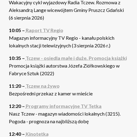
Wakacyjny cykl wyjazdowy Radia Tczew. Rozmowa z
Aleksandrą Lange wicewójtem Gminy Pruszcz Gdański
(6 sierpnia 2026)
10:05 –
Raport TV Regio
Magazyn informacyjny TV Regio - kanału polskich
lokalnych stacji telewizyjnych (3 sierpnia 2026 r.)
10:35 –
Tczew - osiedla małe i duże. Promocja książki
Promocja książki autorstwa Józefa Ziółkowskiego w
Fabryce Sztuk (2022)
11:20 –
Tczew na żywo
Bezpośredni przekaz z kamer w mieście
12:20 –
Programy informacyjne TV Tetka
Nasz Tczew - magazyn wiadomości lokalnych (3215).
Pogoda - prognoza na najbliższą dobę
12:40 –
Kinotetka