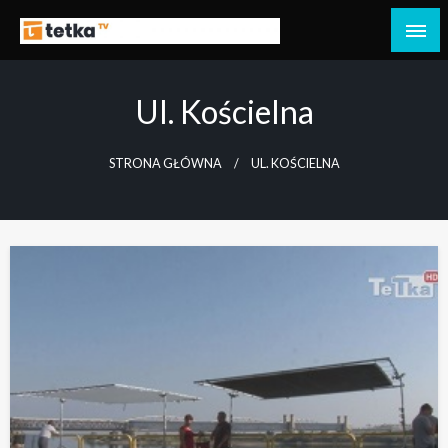
Przejdź
do
Tetka Tczew – Twoja lokalna telewizja!
Tv Tetka Tczew
treści
Ul. Kościelna
STRONA GŁÓWNA
UL. KOŚCIELNA