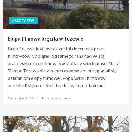
NASZ TCZEW
Ekipa filmowa kręciła w Tczewie
Urok Tczewa kolejny raz został doceniony przez
filmowców. W piątek od samego rana nad Wisłą
pracowała ekipa filmowców. Zobacz wiadomości Nasz
Tczew: Tczewianie z zainteresowaniem przyglądali się
działaniom ekipy filmowej. Popołudniu filmowcy
przenieśli się na ul. Kościuszki, by kręcić kolejne…
Opublikowane
9 września 2016
Barbara Jackiewicz
w