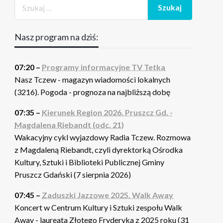
Nasz program na dziś:
07:20 –
Programy informacyjne TV Tetka
Nasz Tczew - magazyn wiadomości lokalnych
(3216). Pogoda - prognoza na najbliższą dobę
07:35 –
Kierunek Region 2026. Pruszcz Gd. -
Magdalena Riebandt (odc. 21)
Wakacyjny cykl wyjazdowy Radia Tczew. Rozmowa
z Magdaleną Riebandt, czyli dyrektorką Ośrodka
Kultury, Sztuki i Biblioteki Publicznej Gminy
Pruszcz Gdański (7 sierpnia 2026)
07:45 –
Zaduszki Jazzowe 2025. Walk Away
Koncert w Centrum Kultury i Sztuki zespołu Walk
Away - laureata Złotego Fryderyka z 2025 roku (31