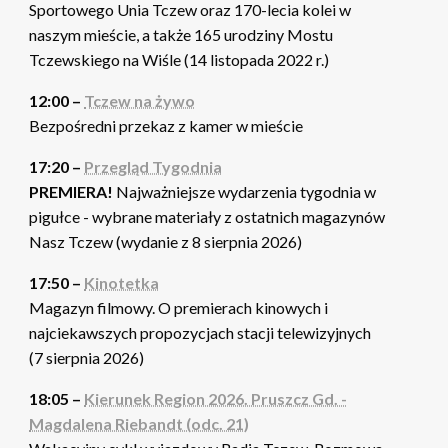
Sportowego Unia Tczew oraz 170-lecia kolei w
naszym mieście, a także 165 urodziny Mostu
Tczewskiego na Wiśle (14 listopada 2022 r.)
12:00 –
Tczew na żywo
Bezpośredni przekaz z kamer w mieście
17:20 –
Przegląd Tygodnia
PREMIERA!
Najważniejsze wydarzenia tygodnia w
pigułce - wybrane materiały z ostatnich magazynów
Nasz Tczew (wydanie z 8 sierpnia 2026)
17:50 –
Kinotetka
Magazyn filmowy. O premierach kinowych i
najciekawszych propozycjach stacji telewizyjnych
(7 sierpnia 2026)
18:05 –
Kierunek Region 2026. Pruszcz Gd. -
Magdalena Riebandt (odc. 21)