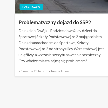
NASZ TCZEW
Problematyczny dojazd do SSP2
Dojazd do Dwójki: Rodzice dowożący dzieci do
Sportowej Szkoły Podstawowej nr 2 mają problem.
Dojazd samochodem do Sportowej Szkoły
Podstawowej nr 2 od strony ulicy Warsztatowej jest
uciążliwy, a w czasie szczytu nawet niebezpieczny.
Czy władze miasta zajmą się problemem?…
Opublikowane
28 kwietnia 2016
Barbara Jackiewicz
w