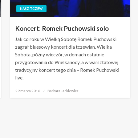
NASZ TCZEW
Koncert: Romek Puchowski solo
Jak co roku w Wielką Sobotę Romek Puchowski
zagrał bluesowy koncert dla tczewian. Wielka
Sobota, późny wieczór, w domach ostatnie
przygotowania do Wielkanocy, a w warsztatowej
tradycyjny koncert tego dnia – Romek Puchowski
live.
Opublikowane
29 marca 2016
Barbara Jackiewicz
w