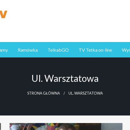
ramy
Ramówka
TelkabGO
TV Tetka on-line
Wyśl
Ul. Warsztatowa
STRONA GŁÓWNA
UL. WARSZTATOWA