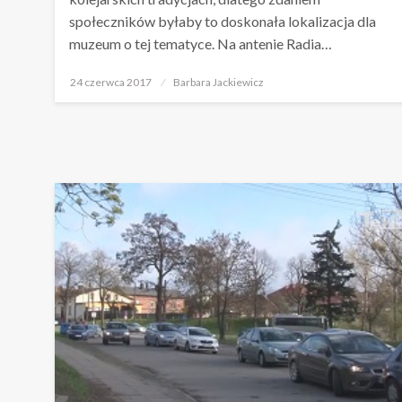
społeczników byłaby to doskonała lokalizacja dla
muzeum o tej tematyce. Na antenie Radia…
Opublikowane
24 czerwca 2017
Barbara Jackiewicz
w