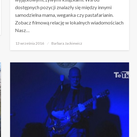
dostępnych pozycji znalazły się między innymi
samodzielna mama, weganka czy pastafarianin.
Zobacz filmową relację w lokalnych wiadomościach
Nasz…
Opublikowane
13 września 2016
Barbara Jackiewicz
w