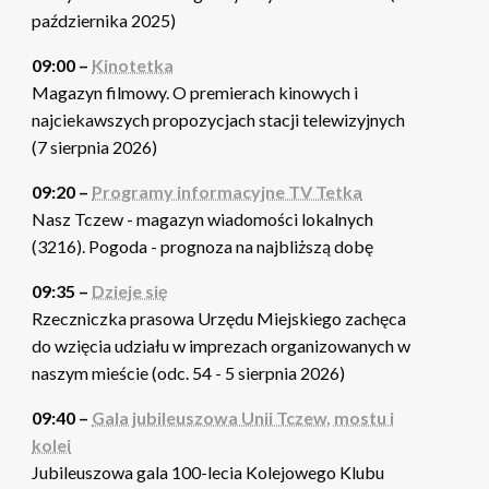
października 2025)
09:00 –
Kinotetka
Magazyn filmowy. O premierach kinowych i
najciekawszych propozycjach stacji telewizyjnych
(7 sierpnia 2026)
09:20 –
Programy informacyjne TV Tetka
Nasz Tczew - magazyn wiadomości lokalnych
(3216). Pogoda - prognoza na najbliższą dobę
09:35 –
Dzieje się
Rzeczniczka prasowa Urzędu Miejskiego zachęca
do wzięcia udziału w imprezach organizowanych w
naszym mieście (odc. 54 - 5 sierpnia 2026)
09:40 –
Gala jubileuszowa Unii Tczew, mostu i
kolei
Jubileuszowa gala 100-lecia Kolejowego Klubu