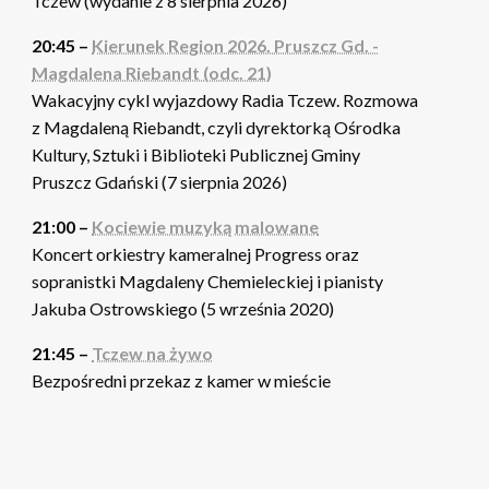
Tczew (wydanie z 8 sierpnia 2026)
20:45 –
Kierunek Region 2026. Pruszcz Gd. -
Magdalena Riebandt (odc. 21)
Wakacyjny cykl wyjazdowy Radia Tczew. Rozmowa
z Magdaleną Riebandt, czyli dyrektorką Ośrodka
Kultury, Sztuki i Biblioteki Publicznej Gminy
Pruszcz Gdański (7 sierpnia 2026)
21:00 –
Kociewie muzyką malowane
Koncert orkiestry kameralnej Progress oraz
sopranistki Magdaleny Chemieleckiej i pianisty
Jakuba Ostrowskiego (5 września 2020)
21:45 –
Tczew na żywo
Bezpośredni przekaz z kamer w mieście