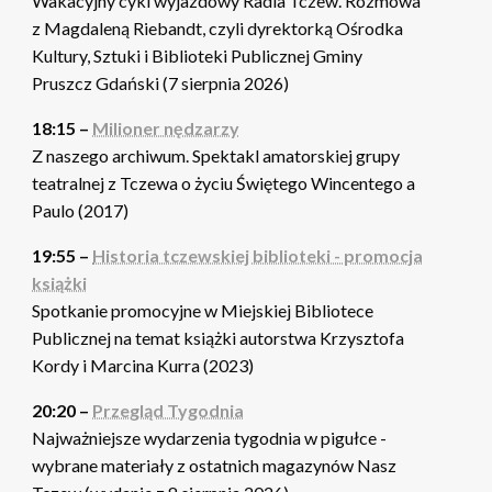
Wakacyjny cykl wyjazdowy Radia Tczew. Rozmowa
z Magdaleną Riebandt, czyli dyrektorką Ośrodka
Kultury, Sztuki i Biblioteki Publicznej Gminy
Pruszcz Gdański (7 sierpnia 2026)
18:15 –
Milioner nędzarzy
Z naszego archiwum. Spektakl amatorskiej grupy
teatralnej z Tczewa o życiu Świętego Wincentego a
Paulo (2017)
19:55 –
Historia tczewskiej biblioteki - promocja
książki
Spotkanie promocyjne w Miejskiej Bibliotece
Publicznej na temat książki autorstwa Krzysztofa
Kordy i Marcina Kurra (2023)
20:20 –
Przegląd Tygodnia
Najważniejsze wydarzenia tygodnia w pigułce -
wybrane materiały z ostatnich magazynów Nasz