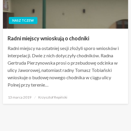
NASZ TCZEW
Radni miejscy wnioskują o chodniki
Radni miejscy na ostatniej sesji złożyli sporo wniosków i
interpelacji. Dwie z nich dotyczyły chodników. Radna
Gertruda Pierzynowska prosi o przebudowę odcinka w
ulicy Jaworowej, natomiast radny Tomasz Tobiański
wnioskuje o budowę nowego chodnika w ciągu ulicy
Polnej przy terenie…
Opublikowane
13 marca 2019
Krzysztof Repiński
w