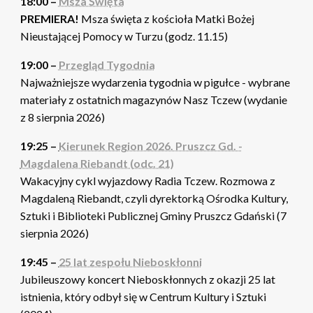
18:00 –
Msza Święta
PREMIERA!
Msza święta z kościoła Matki Bożej
Nieustającej Pomocy w Turzu (godz. 11.15)
19:00 –
Przegląd Tygodnia
Najważniejsze wydarzenia tygodnia w pigułce - wybrane
materiały z ostatnich magazynów Nasz Tczew (wydanie
z 8 sierpnia 2026)
19:25 –
Kierunek Region 2026. Pruszcz Gd. -
Magdalena Riebandt (odc. 21)
Wakacyjny cykl wyjazdowy Radia Tczew. Rozmowa z
Magdaleną Riebandt, czyli dyrektorką Ośrodka Kultury,
Sztuki i Biblioteki Publicznej Gminy Pruszcz Gdański (7
sierpnia 2026)
19:45 –
25 lat zespołu Nieboskłonni
Jubileuszowy koncert Nieboskłonnych z okazji 25 lat
istnienia, który odbył się w Centrum Kultury i Sztuki