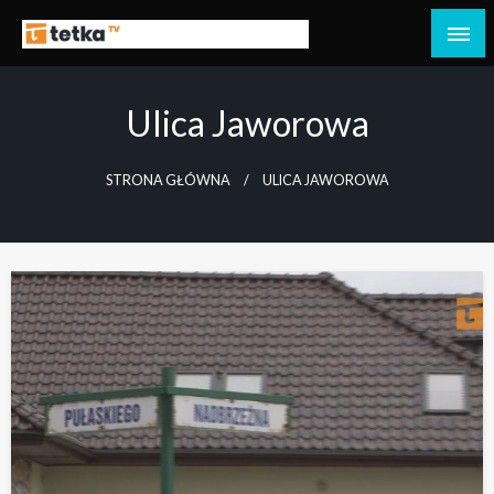
Przejdź
do
Tetka Tczew – Twoja lokalna telewizja!
Tv Tetka Tczew
treści
Ulica Jaworowa
STRONA GŁÓWNA
ULICA JAWOROWA