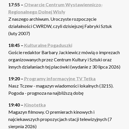
17:55 –
Otwarcie Centrum Wystawienniczo-
Regionalnego Dolnej Wisły
Z naszego archiwum. Uroczyste rozpoczęcie
działalności CWRDW, czyli dzisiejszej Fabryki Sztuk
(luty 2007)
18:45 –
Kulturalne Pogaduszki
Goście redaktor Barbary Jackiewicz mówią o imprezach
organizowanych przez Centrum Kultury i Sztuki oraz
innych działaniach tej placówki (wydanie z 30 lipca 2026)
19:20 –
Programy informacyjne TV Tetka
Nasz Tczew - magazyn wiadomości lokalnych (3215).
Pogoda - prognoza na najbliższą dobę
19:40 –
Kinotetka
Magazyn filmowy. O premierach kinowych i
najciekawszych propozycjach stacji telewizyjnych (7
sierpnia 2026)