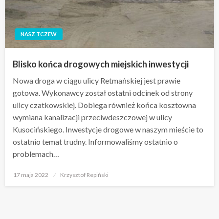
NASZ TCZEW
Blisko końca drogowych miejskich inwestycji
Nowa droga w ciągu ulicy Retmańskiej jest prawie
gotowa. Wykonawcy został ostatni odcinek od strony
ulicy czatkowskiej. Dobiega również końca kosztowna
wymiana kanalizacji przeciwdeszczowej w ulicy
Kusocińskiego. Inwestycje drogowe w naszym mieście to
ostatnio temat trudny. Informowaliśmy ostatnio o
problemach…
Opublikowane
17 maja 2022
Krzysztof Repiński
w