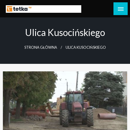
Przejdź
do
Tetka Tczew – Twoja lokalna telewizja!
Tv Tetka Tczew
treści
Ulica Kusocińskiego
STRONA GŁÓWNA
ULICA KUSOCIŃSKIEGO