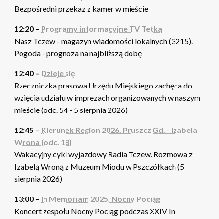
Bezpośredni przekaz z kamer w mieście
12:20 –
Programy informacyjne TV Tetka
Nasz Tczew - magazyn wiadomości lokalnych (3215).
Pogoda - prognoza na najbliższą dobę
12:40 –
Dzieje się
Rzeczniczka prasowa Urzędu Miejskiego zachęca do
wzięcia udziału w imprezach organizowanych w naszym
mieście (odc. 54 - 5 sierpnia 2026)
12:45 –
Kierunek Region 2026. Pruszcz Gd. - Izabela
Wrona (odc. 18)
Wakacyjny cykl wyjazdowy Radia Tczew. Rozmowa z
Izabelą Wroną z Muzeum Miodu w Pszczółkach (5
sierpnia 2026)
13:00 –
In Memoriam 2025. Nocny Pociąg
Koncert zespołu Nocny Pociąg podczas XXIV In