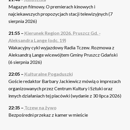
Magazyn filmowy. O premierach kinowych i
najciekawszych propozycjach stacji telewizyjnych (7
sierpnia 2026)
21:55 –
Kierunek Region 2026. Pruszcz Gd. -
Aleksandra Lange (odc. 19)
Wakacyjny cykl wyjazdowy Radia Tczew. Rozmowa z
Aleksandrą Lange wicewójtem Gminy Pruszcz Gdański
(6 sierpnia 2026)
22:05 –
Kulturalne Pogaduszki
Goście redaktor Barbary Jackiewicz mówią o imprezach
organizowanych przez Centrum Kultury i Sztuki oraz
innych działaniach tej placówki (wydanie z 30 lipca 2026)
22:35 –
Tczew na żywo
Bezpośredni przekaz z kamer w mieście