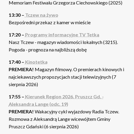
Memoriam Festiwalu Grzegorza Ciechowskiego (2025)
13:30 –
Tczew na żywo
Bezpośredni przekaz z kamer w mieście
17:20 –
Programy informacyjne TV Tetka
Nasz Tczew - magazyn wiadomości lokalnych (3215).
Pogoda - prognoza na najbliższą dobę
17:40 –
Kinotetka
PREMIERA!
Magazyn filmowy. O premierach kinowych i
najciekawszych propozycjach stacji telewizyjnych (7
sierpnia 2026)
17:55 –
Kierunek Region 2026. Pruszcz Gd. -
Aleksandra Lange (odc. 19)
PREMIERA!
Wakacyjny cykl wyjazdowy Radia Tczew.
Rozmowa z Aleksandrą Lange wicewójtem Gminy
Pruszcz Gdański (6 sierpnia 2026)