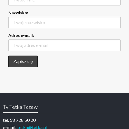
Nazwisko:
Adres e-mail:
Tv Tetka Tczew
tel. 58 728 50 20
e-mail:
tetka@tetka.pl