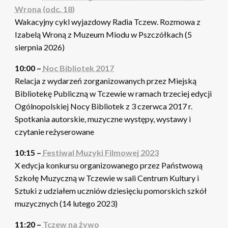
Wrona (odc. 18)
Wakacyjny cykl wyjazdowy Radia Tczew. Rozmowa z
Izabelą Wroną z Muzeum Miodu w Pszczółkach (5
sierpnia 2026)
10:00 –
Noc Bibliotek 2017
Relacja z wydarzeń zorganizowanych przez Miejską
Bibliotekę Publiczną w Tczewie w ramach trzeciej edycji
Ogólnopolskiej Nocy Bibliotek z 3 czerwca 2017 r.
Spotkania autorskie, muzyczne występy, wystawy i
czytanie reżyserowane
10:15 –
Festiwal Muzyki Filmowej 2023
X edycja konkursu organizowanego przez Państwową
Szkołę Muzyczną w Tczewie w sali Centrum Kultury i
Sztuki z udziałem uczniów dziesięciu pomorskich szkół
muzycznych (14 lutego 2023)
11:20 –
Tczew na żywo