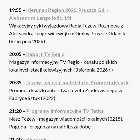
19:55 –
Kierunek Region 2026. Pruszcz Gd. -
Aleksandra Lange (odc. 19)
Wakacyjny cykl wyjazdowy Radia Tczew. Rozmowa z
Aleksandrą Lange wicewójtem Gminy Pruszcz Gdański
(6 sierpnia 2026)
20:05 –
Raport TV Regio
Magazyn informacyjny TV Regio - kanału polskich
lokalnych stacji telewizyjnych (3 sierpnia 2026 r.)
20:35 –
Tczew - osiedla małe i duże. Promocja książki
Promocja książki autorstwa Józefa Ziółkowskiego w
Fabryce Sztuk (2022)
21:20 –
Programy informacyjne TV Tetka
Nasz Tczew - magazyn wiadomości lokalnych (3215).
Pogoda - prognoza na najbliższą dobę
21:40 –
Kinotetka