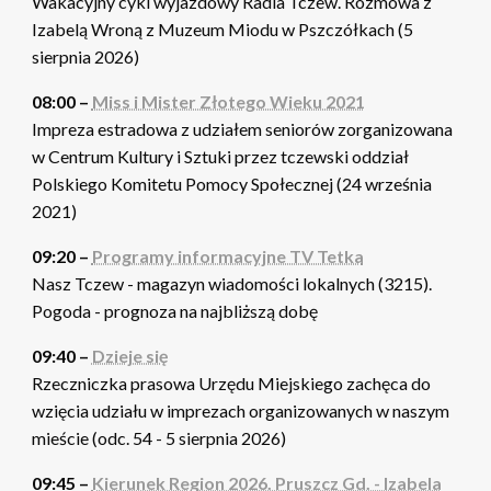
Wakacyjny cykl wyjazdowy Radia Tczew. Rozmowa z
Izabelą Wroną z Muzeum Miodu w Pszczółkach (5
sierpnia 2026)
08:00 –
Miss i Mister Złotego Wieku 2021
Impreza estradowa z udziałem seniorów zorganizowana
w Centrum Kultury i Sztuki przez tczewski oddział
Polskiego Komitetu Pomocy Społecznej (24 września
2021)
09:20 –
Programy informacyjne TV Tetka
Nasz Tczew - magazyn wiadomości lokalnych (3215).
Pogoda - prognoza na najbliższą dobę
09:40 –
Dzieje się
Rzeczniczka prasowa Urzędu Miejskiego zachęca do
wzięcia udziału w imprezach organizowanych w naszym
mieście (odc. 54 - 5 sierpnia 2026)
09:45 –
Kierunek Region 2026. Pruszcz Gd. - Izabela