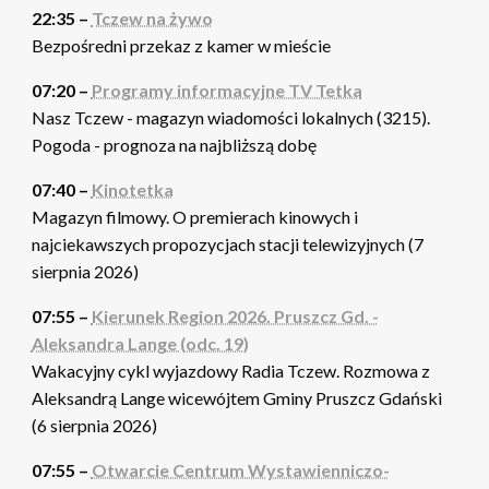
22:35 –
Tczew na żywo
Bezpośredni przekaz z kamer w mieście
07:20 –
Programy informacyjne TV Tetka
Nasz Tczew - magazyn wiadomości lokalnych (3215).
Pogoda - prognoza na najbliższą dobę
07:40 –
Kinotetka
Magazyn filmowy. O premierach kinowych i
najciekawszych propozycjach stacji telewizyjnych (7
sierpnia 2026)
07:55 –
Kierunek Region 2026. Pruszcz Gd. -
Aleksandra Lange (odc. 19)
Wakacyjny cykl wyjazdowy Radia Tczew. Rozmowa z
Aleksandrą Lange wicewójtem Gminy Pruszcz Gdański
(6 sierpnia 2026)
07:55 –
Otwarcie Centrum Wystawienniczo-