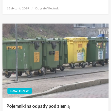
Opublikowane
16 stycznia 2019
Krzysztof Repiński
w
NASZ TCZEW
Pojemniki na odpady pod ziemią