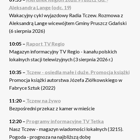
Aleksandra Lange (odc. 19)
Wakacyjny cykl wyjazdowy Radia Tczew. Rozmowa z
Aleksandrą Lange wicewójtem Gminy Pruszcz Gdański
(6 sierpnia 2026)
10:05 –
Raport TV Regio
Magazyn informacyjny TV Regio - kanału polskich
lokalnych stacji telewizyjnych (3 sierpnia 2026 r.)
10:35 –
Tczew - osiedla małe i duże. Promocja książki
Promocja książki autorstwa Józefa Ziółkowskiego w
Fabryce Sztuk (2022)
11:20 –
Tczew na żywo
Bezpośredni przekaz z kamer w mieście
12:20 –
Programy informacyjne TV Tetka
Nasz Tczew - magazyn wiadomości lokalnych (3215).
Pogoda - prognoza na najbliższą dobę