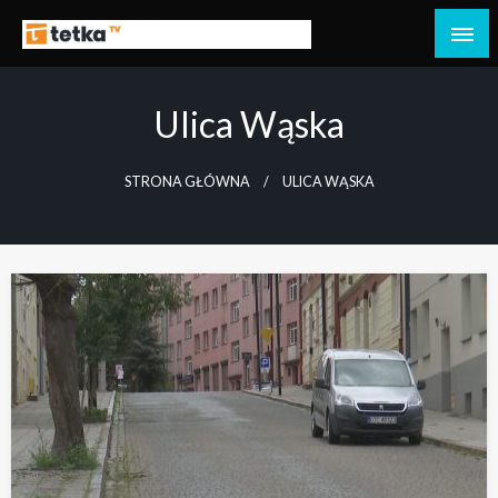
Przejdź
do
Tetka Tczew – Twoja lokalna telewizja!
Tv Tetka Tczew
treści
Ulica Wąska
STRONA GŁÓWNA
ULICA WĄSKA