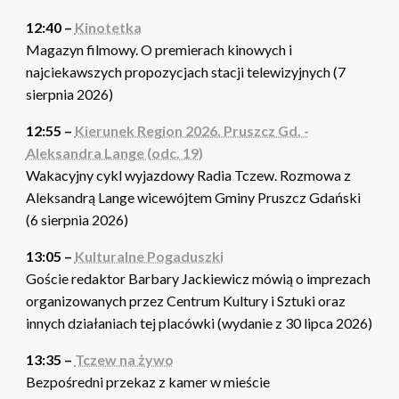
12:40 –
Kinotetka
Magazyn filmowy. O premierach kinowych i
najciekawszych propozycjach stacji telewizyjnych (7
sierpnia 2026)
12:55 –
Kierunek Region 2026. Pruszcz Gd. -
Aleksandra Lange (odc. 19)
Wakacyjny cykl wyjazdowy Radia Tczew. Rozmowa z
Aleksandrą Lange wicewójtem Gminy Pruszcz Gdański
(6 sierpnia 2026)
13:05 –
Kulturalne Pogaduszki
Goście redaktor Barbary Jackiewicz mówią o imprezach
organizowanych przez Centrum Kultury i Sztuki oraz
innych działaniach tej placówki (wydanie z 30 lipca 2026)
13:35 –
Tczew na żywo
Bezpośredni przekaz z kamer w mieście