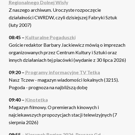
Regionalnego Dolnej Wisły
Z naszego archiwum. Uroczyste rozpoczęcie
działalności CWRDW, czyli dzisiejszej Fabryki Sztuk
(luty 2007)
08:45 –
Kulturalne Pogaduszki
Goście redaktor Barbary Jackiewicz mówią o imprezach
organizowanych przez Centrum Kultury i Sztuki oraz
innych działaniach tej placówki (wydanie z 30 lipca 2026)
09:20 –
Programy informacyjne TV Tetka
Nasz Tczew - magazyn wiadomości lokalnych (3215).
Pogoda - prognoza na najbliższą dobę
09:40 –
Kinotetka
Magazyn filmowy. O premierach kinowych i
najciekawszych propozycjach stacji telewizyjnych (7
sierpnia 2026)
09:55 –
Kierunek Region 2026. Pruszcz Gd. -