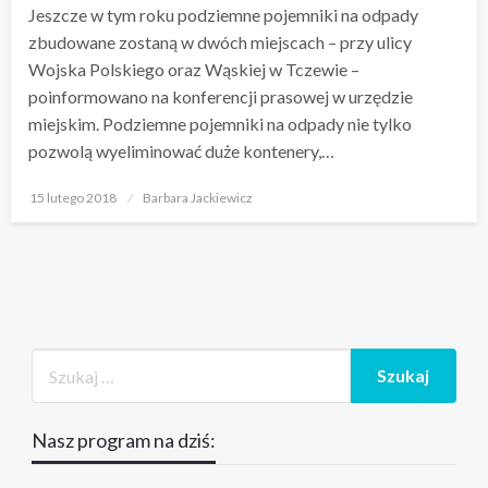
Jeszcze w tym roku podziemne pojemniki na odpady
zbudowane zostaną w dwóch miejscach – przy ulicy
Wojska Polskiego oraz Wąskiej w Tczewie –
poinformowano na konferencji prasowej w urzędzie
miejskim. Podziemne pojemniki na odpady nie tylko
pozwolą wyeliminować duże kontenery,…
Opublikowane
15 lutego 2018
Barbara Jackiewicz
w
Nasz program na dziś: