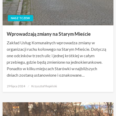
NASZ TCZEW
Wprowadzają zmiany na Starym Mieście
Zakład Usług Komunalnych wprowadza zmiany w
organizacji ruchu kołowego na Starym Mieście. Dotyczą
one odcinków trzech ulic i jednej krótkiej w całym
przebiegu, gdzie będą zmienione na jednokierunkowe.
Ponadto w kilku miejscach Starówki w najbliższych
dniach zostaną ustanowione i oznakowane…
Opublikowane
29 lipca 2024
Krzysztof Repiński
w