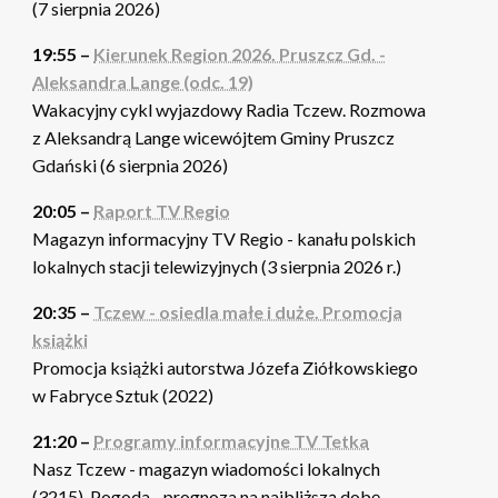
(7 sierpnia 2026)
19:55 –
Kierunek Region 2026. Pruszcz Gd. -
Aleksandra Lange (odc. 19)
Wakacyjny cykl wyjazdowy Radia Tczew. Rozmowa
z Aleksandrą Lange wicewójtem Gminy Pruszcz
Gdański (6 sierpnia 2026)
20:05 –
Raport TV Regio
Magazyn informacyjny TV Regio - kanału polskich
lokalnych stacji telewizyjnych (3 sierpnia 2026 r.)
20:35 –
Tczew - osiedla małe i duże. Promocja
książki
Promocja książki autorstwa Józefa Ziółkowskiego
w Fabryce Sztuk (2022)
21:20 –
Programy informacyjne TV Tetka
Nasz Tczew - magazyn wiadomości lokalnych
(3215). Pogoda - prognoza na najbliższą dobę