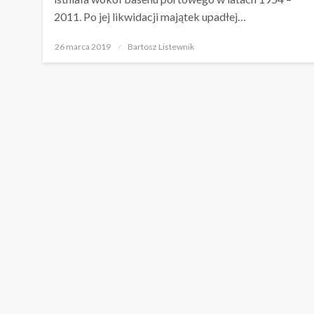
2011. Po jej likwidacji majątek upadłej…
Opublikowane
26 marca 2019
Bartosz Listewnik
w