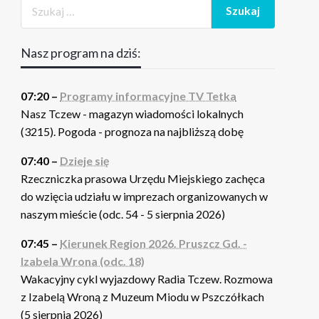
Nasz program na dziś:
07:20 –
Programy informacyjne TV Tetka
Nasz Tczew - magazyn wiadomości lokalnych
(3215). Pogoda - prognoza na najbliższą dobę
07:40 –
Dzieje się
Rzeczniczka prasowa Urzędu Miejskiego zachęca
do wzięcia udziału w imprezach organizowanych w
naszym mieście (odc. 54 - 5 sierpnia 2026)
07:45 –
Kierunek Region 2026. Pruszcz Gd. -
Izabela Wrona (odc. 18)
Wakacyjny cykl wyjazdowy Radia Tczew. Rozmowa
z Izabelą Wroną z Muzeum Miodu w Pszczółkach
(5 sierpnia 2026)