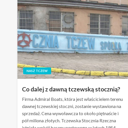
NASZ TCZEW
Co dalej z dawną tczewską stocznią?
Firma Admiral Boats, która jest właścicielem terenu
dawnej tczewskiej stoczni, zostanie wystawiona na
sprzedaż. Cena wywoławcza to około piętnaście i
pół miliona złotych. Tczewska Stocznia Rzeczna
istniała wokół basenu portowego w latach 1954 –