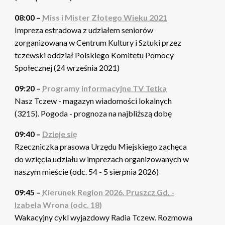
08:00 –
Miss i Mister Złotego Wieku 2021
Impreza estradowa z udziałem seniorów
zorganizowana w Centrum Kultury i Sztuki przez
tczewski oddział Polskiego Komitetu Pomocy
Społecznej (24 września 2021)
09:20 –
Programy informacyjne TV Tetka
Nasz Tczew - magazyn wiadomości lokalnych
(3215). Pogoda - prognoza na najbliższą dobę
09:40 –
Dzieje się
Rzeczniczka prasowa Urzędu Miejskiego zachęca
do wzięcia udziału w imprezach organizowanych w
naszym mieście (odc. 54 - 5 sierpnia 2026)
09:45 –
Kierunek Region 2026. Pruszcz Gd. -
Izabela Wrona (odc. 18)
Wakacyjny cykl wyjazdowy Radia Tczew. Rozmowa