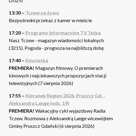
(2025)
13:30 –
Tczew na żywo
Bezpośredni przekaz z kamer w mieście
17:20 –
Programy informacyjne TV Tetka
Nasz Tczew - magazyn wiadomości lokalnych
(3215). Pogoda - prognoza na najbliższą dobę
17:40 –
Kinotetka
PREMIERA!
Magazyn filmowy. O premierach
kinowych i najciekawszych propozycjach stacji
telewizyjnych (7 sierpnia 2026)
17:55 –
Kierunek Region 2026. Pruszcz Gd. -
Aleksandra Lange (odc. 19)
PREMIERA!
Wakacyjny cykl wyjazdowy Radia
Tczew. Rozmowa z Aleksandrą Lange wicewójtem
Gminy Pruszcz Gdański (6 sierpnia 2026)