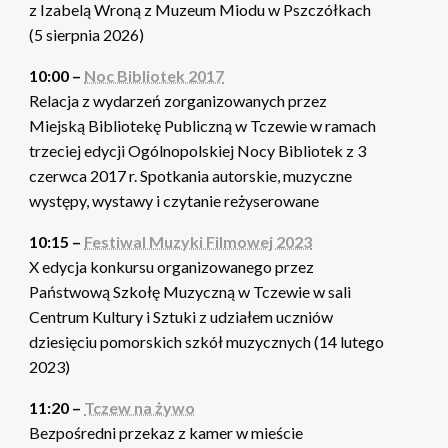
z Izabelą Wroną z Muzeum Miodu w Pszczółkach
(5 sierpnia 2026)
10:00 –
Noc Bibliotek 2017
Relacja z wydarzeń zorganizowanych przez
Miejską Bibliotekę Publiczną w Tczewie w ramach
trzeciej edycji Ogólnopolskiej Nocy Bibliotek z 3
czerwca 2017 r. Spotkania autorskie, muzyczne
występy, wystawy i czytanie reżyserowane
10:15 –
Festiwal Muzyki Filmowej 2023
X edycja konkursu organizowanego przez
Państwową Szkołę Muzyczną w Tczewie w sali
Centrum Kultury i Sztuki z udziałem uczniów
dziesięciu pomorskich szkół muzycznych (14 lutego
2023)
11:20 –
Tczew na żywo
Bezpośredni przekaz z kamer w mieście