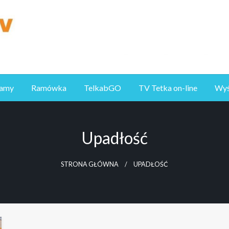
ramy
Ramówka
TelkabGO
TV Tetka on-line
Wyśl
Upadłość
STRONA GŁÓWNA
UPADŁOŚĆ