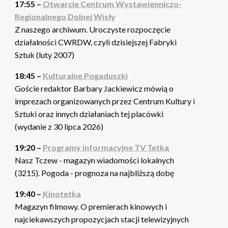
17:55 –
Otwarcie Centrum Wystawienniczo-
Regionalnego Dolnej Wisły
Z naszego archiwum. Uroczyste rozpoczęcie
działalności CWRDW, czyli dzisiejszej Fabryki
Sztuk (luty 2007)
18:45 –
Kulturalne Pogaduszki
Goście redaktor Barbary Jackiewicz mówią o
imprezach organizowanych przez Centrum Kultury i
Sztuki oraz innych działaniach tej placówki
(wydanie z 30 lipca 2026)
19:20 –
Programy informacyjne TV Tetka
Nasz Tczew - magazyn wiadomości lokalnych
(3215). Pogoda - prognoza na najbliższą dobę
19:40 –
Kinotetka
Magazyn filmowy. O premierach kinowych i
najciekawszych propozycjach stacji telewizyjnych