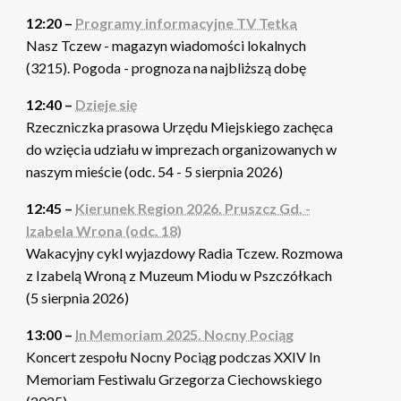
12:20 –
Programy informacyjne TV Tetka
Nasz Tczew - magazyn wiadomości lokalnych
(3215). Pogoda - prognoza na najbliższą dobę
12:40 –
Dzieje się
Rzeczniczka prasowa Urzędu Miejskiego zachęca
do wzięcia udziału w imprezach organizowanych w
naszym mieście (odc. 54 - 5 sierpnia 2026)
12:45 –
Kierunek Region 2026. Pruszcz Gd. -
Izabela Wrona (odc. 18)
Wakacyjny cykl wyjazdowy Radia Tczew. Rozmowa
z Izabelą Wroną z Muzeum Miodu w Pszczółkach
(5 sierpnia 2026)
13:00 –
In Memoriam 2025. Nocny Pociąg
Koncert zespołu Nocny Pociąg podczas XXIV In
Memoriam Festiwalu Grzegorza Ciechowskiego