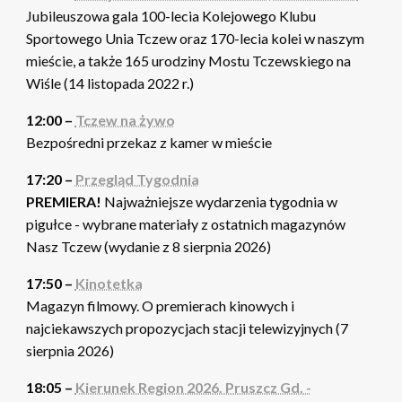
Jubileuszowa gala 100-lecia Kolejowego Klubu
Sportowego Unia Tczew oraz 170-lecia kolei w naszym
mieście, a także 165 urodziny Mostu Tczewskiego na
Wiśle (14 listopada 2022 r.)
12:00 –
Tczew na żywo
Bezpośredni przekaz z kamer w mieście
17:20 –
Przegląd Tygodnia
PREMIERA!
Najważniejsze wydarzenia tygodnia w
pigułce - wybrane materiały z ostatnich magazynów
Nasz Tczew (wydanie z 8 sierpnia 2026)
17:50 –
Kinotetka
Magazyn filmowy. O premierach kinowych i
najciekawszych propozycjach stacji telewizyjnych (7
sierpnia 2026)
18:05 –
Kierunek Region 2026. Pruszcz Gd. -