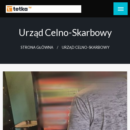
Przejdź
do
Tetka Tczew – Twoja lokalna telewizja!
Tv Tetka Tczew
treści
Urząd Celno-Skarbowy
STRONA GŁÓWNA
URZĄD CELNO-SKARBOWY