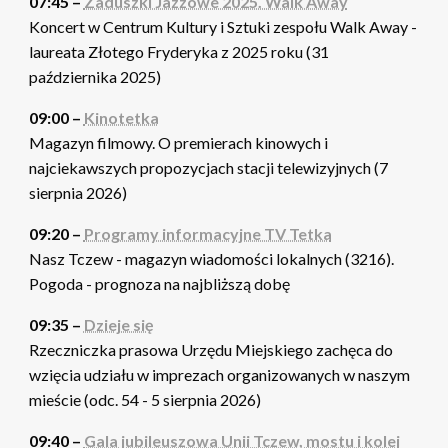
07:45 –
Zaduszki Jazzowe 2025. Walk Away
Koncert w Centrum Kultury i Sztuki zespołu Walk Away -
laureata Złotego Fryderyka z 2025 roku (31
października 2025)
09:00 –
Kinotetka
Magazyn filmowy. O premierach kinowych i
najciekawszych propozycjach stacji telewizyjnych (7
sierpnia 2026)
09:20 –
Programy informacyjne TV Tetka
Nasz Tczew - magazyn wiadomości lokalnych (3216).
Pogoda - prognoza na najbliższą dobę
09:35 –
Dzieje się
Rzeczniczka prasowa Urzędu Miejskiego zachęca do
wzięcia udziału w imprezach organizowanych w naszym
mieście (odc. 54 - 5 sierpnia 2026)
09:40 –
Gala jubileuszowa Unii Tczew, mostu i kolei