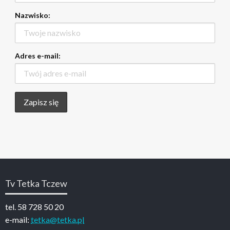
Nazwisko:
Adres e-mail:
Tv Tetka Tczew
tel. 58 728 50 20
e-mail:
tetka@tetka.pl