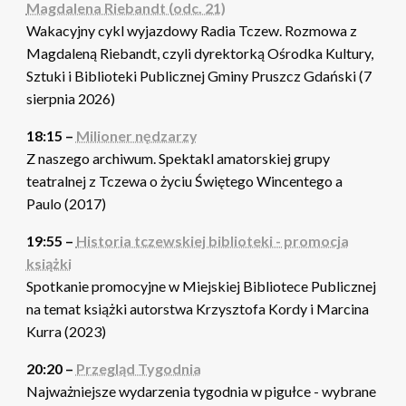
Magdalena Riebandt (odc. 21)
Wakacyjny cykl wyjazdowy Radia Tczew. Rozmowa z
Magdaleną Riebandt, czyli dyrektorką Ośrodka Kultury,
Sztuki i Biblioteki Publicznej Gminy Pruszcz Gdański (7
sierpnia 2026)
18:15 –
Milioner nędzarzy
Z naszego archiwum. Spektakl amatorskiej grupy
teatralnej z Tczewa o życiu Świętego Wincentego a
Paulo (2017)
19:55 –
Historia tczewskiej biblioteki - promocja
książki
Spotkanie promocyjne w Miejskiej Bibliotece Publicznej
na temat książki autorstwa Krzysztofa Kordy i Marcina
Kurra (2023)
20:20 –
Przegląd Tygodnia
Najważniejsze wydarzenia tygodnia w pigułce - wybrane