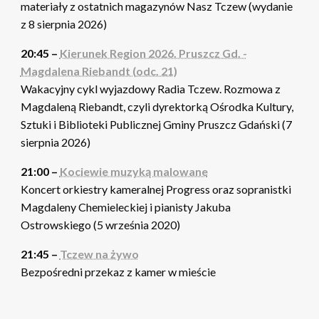
materiały z ostatnich magazynów Nasz Tczew (wydanie
z 8 sierpnia 2026)
20:45 –
Kierunek Region 2026. Pruszcz Gd. -
Magdalena Riebandt (odc. 21)
Wakacyjny cykl wyjazdowy Radia Tczew. Rozmowa z
Magdaleną Riebandt, czyli dyrektorką Ośrodka Kultury,
Sztuki i Biblioteki Publicznej Gminy Pruszcz Gdański (7
sierpnia 2026)
21:00 –
Kociewie muzyką malowane
Koncert orkiestry kameralnej Progress oraz sopranistki
Magdaleny Chemieleckiej i pianisty Jakuba
Ostrowskiego (5 września 2020)
21:45 –
Tczew na żywo
Bezpośredni przekaz z kamer w mieście