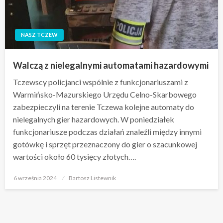
NASZ TCZEW
Walczą z nielegalnymi automatami hazardowymi
Tczewscy policjanci wspólnie z funkcjonariuszami z
Warmińsko-Mazurskiego Urzędu Celno-Skarbowego
zabezpieczyli na terenie Tczewa kolejne automaty do
nielegalnych gier hazardowych. W poniedziałek
funkcjonariusze podczas działań znaleźli między innymi
gotówkę i sprzęt przeznaczony do gier o szacunkowej
wartości około 60 tysięcy złotych….
Opublikowane
6 września 2024
Bartosz Listewnik
w