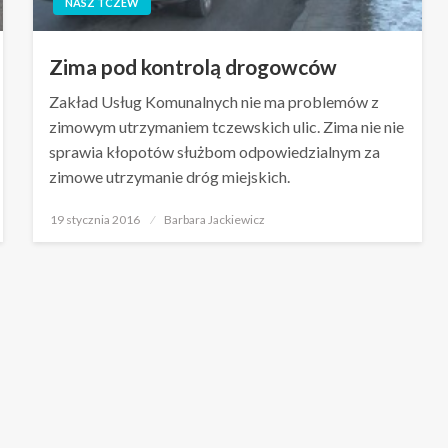
NASZ TCZEW
Zima pod kontrolą drogowców
Zakład Usług Komunalnych nie ma problemów z
zimowym utrzymaniem tczewskich ulic. Zima nie nie
sprawia kłopotów służbom odpowiedzialnym za
zimowe utrzymanie dróg miejskich.
Opublikowane
19 stycznia 2016
Barbara Jackiewicz
w