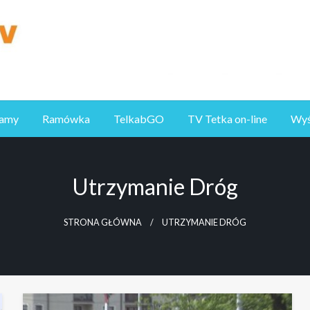
ramy
Ramówka
TelkabGO
TV Tetka on-line
Wyśl
Utrzymanie Dróg
STRONA GŁÓWNA
UTRZYMANIE DRÓG