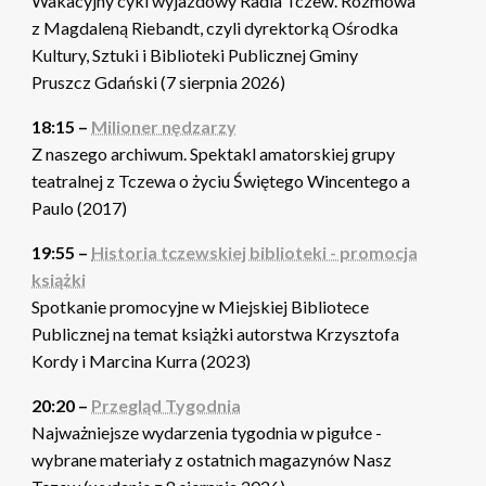
Wakacyjny cykl wyjazdowy Radia Tczew. Rozmowa
z Magdaleną Riebandt, czyli dyrektorką Ośrodka
Kultury, Sztuki i Biblioteki Publicznej Gminy
Pruszcz Gdański (7 sierpnia 2026)
18:15 –
Milioner nędzarzy
Z naszego archiwum. Spektakl amatorskiej grupy
teatralnej z Tczewa o życiu Świętego Wincentego a
Paulo (2017)
19:55 –
Historia tczewskiej biblioteki - promocja
książki
Spotkanie promocyjne w Miejskiej Bibliotece
Publicznej na temat książki autorstwa Krzysztofa
Kordy i Marcina Kurra (2023)
20:20 –
Przegląd Tygodnia
Najważniejsze wydarzenia tygodnia w pigułce -
wybrane materiały z ostatnich magazynów Nasz