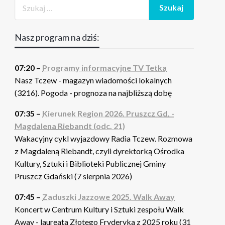
Nasz program na dziś:
07:20 –
Programy informacyjne TV Tetka
Nasz Tczew - magazyn wiadomości lokalnych
(3216). Pogoda - prognoza na najbliższą dobę
07:35 –
Kierunek Region 2026. Pruszcz Gd. -
Magdalena Riebandt (odc. 21)
Wakacyjny cykl wyjazdowy Radia Tczew. Rozmowa
z Magdaleną Riebandt, czyli dyrektorką Ośrodka
Kultury, Sztuki i Biblioteki Publicznej Gminy
Pruszcz Gdański (7 sierpnia 2026)
07:45 –
Zaduszki Jazzowe 2025. Walk Away
Koncert w Centrum Kultury i Sztuki zespołu Walk
Away - laureata Złotego Fryderyka z 2025 roku (31