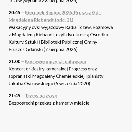
Tczew (wydanie z 8 sierpnia 2026)
20:45 –
Kierunek Region 2026. Pruszcz Gd. -
Magdalena Riebandt (odc. 21)
Wakacyjny cykl wyjazdowy Radia Tczew. Rozmowa
z Magdaleną Riebandt, czyli dyrektorką Ośrodka
Kultury, Sztuki i Biblioteki Publicznej Gminy
Pruszcz Gdański (7 sierpnia 2026)
21:00 –
Kociewie muzyką malowane
Koncert orkiestry kameralnej Progress oraz
sopranistki Magdaleny Chemieleckiej i pianisty
Jakuba Ostrowskiego (5 września 2020)
21:45 –
Tczew na żywo
Bezpośredni przekaz z kamer w mieście