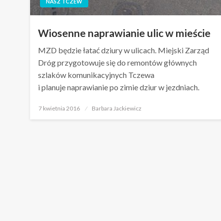
NASZ TCZEW
Wiosenne naprawianie ulic w mieście
MZD będzie łatać dziury w ulicach. Miejski Zarząd
Dróg przygotowuje się do remontów głównych
szlaków komunikacyjnych Tczewa
i planuje naprawianie po zimie dziur w jezdniach.
Opublikowane
7 kwietnia 2016
Barbara Jackiewicz
w