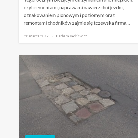
czyli remontami, naprawami nawierzchni jezdni,
oznakowaniem pionowym i poziomym oraz
remontami chodników zajmie się tczewska firma…
Opublikowane
28 marca 2017
Barbara Jackiewicz
w