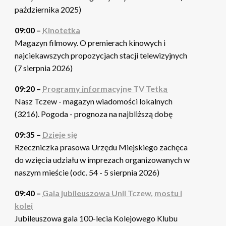
października 2025)
09:00 –
Kinotetka
Magazyn filmowy. O premierach kinowych i
najciekawszych propozycjach stacji telewizyjnych
(7 sierpnia 2026)
09:20 –
Programy informacyjne TV Tetka
Nasz Tczew - magazyn wiadomości lokalnych
(3216). Pogoda - prognoza na najbliższą dobę
09:35 –
Dzieje się
Rzeczniczka prasowa Urzędu Miejskiego zachęca
do wzięcia udziału w imprezach organizowanych w
naszym mieście (odc. 54 - 5 sierpnia 2026)
09:40 –
Gala jubileuszowa Unii Tczew, mostu i
kolei
Jubileuszowa gala 100-lecia Kolejowego Klubu