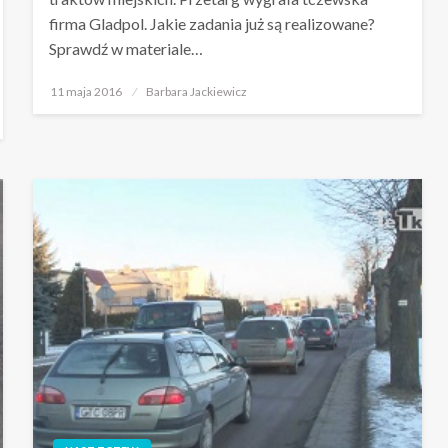
firma Gladpol. Jakie zadania już są realizowane?
Sprawdź w materiale…
Opublikowane
11 maja 2016
Barbara Jackiewicz
w