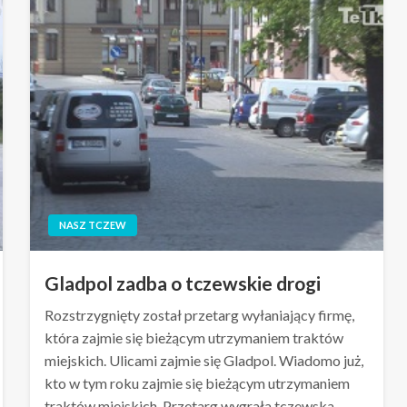
NASZ TCZEW
Gladpol zadba o tczewskie drogi
Rozstrzygnięty został przetarg wyłaniający firmę,
która zajmie się bieżącym utrzymaniem traktów
miejskich. Ulicami zajmie się Gladpol. Wiadomo już,
kto w tym roku zajmie się bieżącym utrzymaniem
traktów miejskich. Przetarg wygrała tczewska