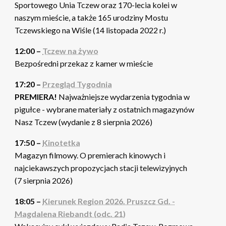
Sportowego Unia Tczew oraz 170-lecia kolei w
naszym mieście, a także 165 urodziny Mostu
Tczewskiego na Wiśle (14 listopada 2022 r.)
12:00 –
Tczew na żywo
Bezpośredni przekaz z kamer w mieście
17:20 –
Przegląd Tygodnia
PREMIERA!
Najważniejsze wydarzenia tygodnia w
pigułce - wybrane materiały z ostatnich magazynów
Nasz Tczew (wydanie z 8 sierpnia 2026)
17:50 –
Kinotetka
Magazyn filmowy. O premierach kinowych i
najciekawszych propozycjach stacji telewizyjnych
(7 sierpnia 2026)
18:05 –
Kierunek Region 2026. Pruszcz Gd. -
Magdalena Riebandt (odc. 21)