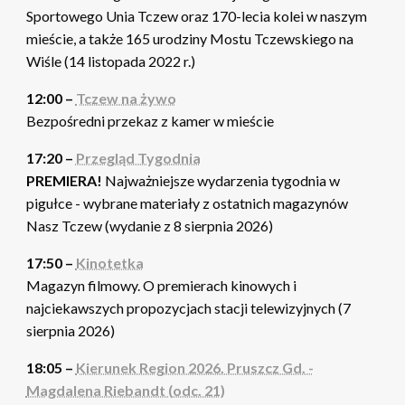
Sportowego Unia Tczew oraz 170-lecia kolei w naszym
mieście, a także 165 urodziny Mostu Tczewskiego na
Wiśle (14 listopada 2022 r.)
12:00 –
Tczew na żywo
Bezpośredni przekaz z kamer w mieście
17:20 –
Przegląd Tygodnia
PREMIERA!
Najważniejsze wydarzenia tygodnia w
pigułce - wybrane materiały z ostatnich magazynów
Nasz Tczew (wydanie z 8 sierpnia 2026)
17:50 –
Kinotetka
Magazyn filmowy. O premierach kinowych i
najciekawszych propozycjach stacji telewizyjnych (7
sierpnia 2026)
18:05 –
Kierunek Region 2026. Pruszcz Gd. -
Magdalena Riebandt (odc. 21)