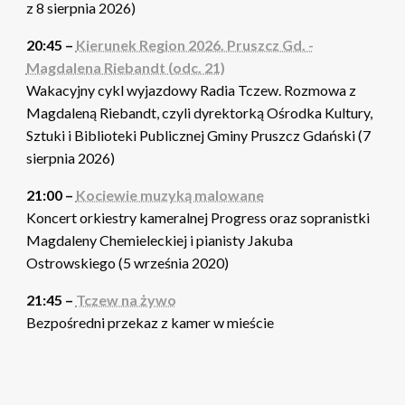
z 8 sierpnia 2026)
20:45 –
Kierunek Region 2026. Pruszcz Gd. -
Magdalena Riebandt (odc. 21)
Wakacyjny cykl wyjazdowy Radia Tczew. Rozmowa z
Magdaleną Riebandt, czyli dyrektorką Ośrodka Kultury,
Sztuki i Biblioteki Publicznej Gminy Pruszcz Gdański (7
sierpnia 2026)
21:00 –
Kociewie muzyką malowane
Koncert orkiestry kameralnej Progress oraz sopranistki
Magdaleny Chemieleckiej i pianisty Jakuba
Ostrowskiego (5 września 2020)
21:45 –
Tczew na żywo
Bezpośredni przekaz z kamer w mieście