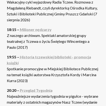
Wakacyjny cykl wyjazdowy Radia Tczew. Rozmowa z
Magdaleną Riebandt, czyli dyrektorką Ośrodka Kultury,
Sztuki i Biblioteki Publicznej Gminy Pruszcz Gdański (7
sierpnia 2026)
18:15 –
Milioner nędzarzy
Z naszego archiwum. Spektakl amatorskiej grupy
teatralnej z Tczewa o życiu Świętego Wincentego a
Paulo (2017)
19:55 –
Historia tczewskiej biblioteki - promocja
książki
Spotkanie promocyjne w Miejskiej Bibliotece Publicznej
na temat książki autorstwa Krzysztofa Kordy i Marcina
Kurra (2023)
20:20 –
Przegląd Tygodnia
Najważniejsze wydarzenia tygodnia w pigułce - wybrane
materiały z ostatnich magazynów Nasz Tczew (wydanie