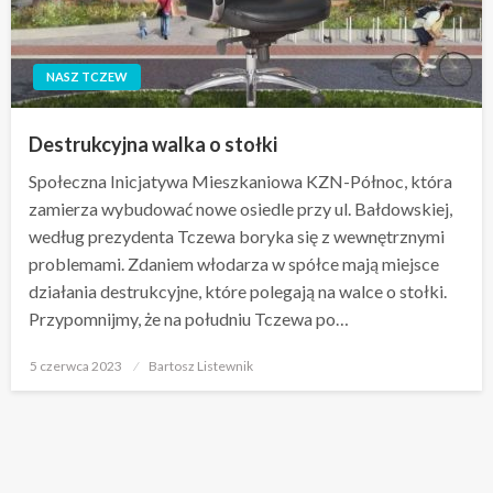
NASZ TCZEW
Destrukcyjna walka o stołki
Społeczna Inicjatywa Mieszkaniowa KZN-Północ, która
zamierza wybudować nowe osiedle przy ul. Bałdowskiej,
według prezydenta Tczewa boryka się z wewnętrznymi
problemami. Zdaniem włodarza w spółce mają miejsce
działania destrukcyjne, które polegają na walce o stołki.
Przypomnijmy, że na południu Tczewa po…
Opublikowane
5 czerwca 2023
Bartosz Listewnik
w