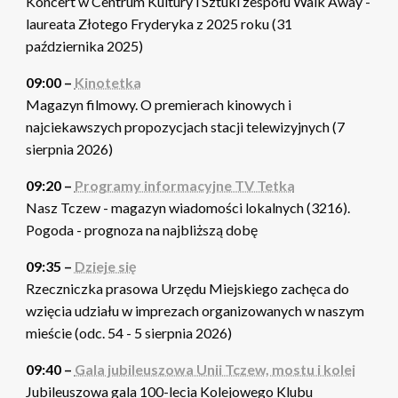
Koncert w Centrum Kultury i Sztuki zespołu Walk Away -
laureata Złotego Fryderyka z 2025 roku (31
października 2025)
09:00 –
Kinotetka
Magazyn filmowy. O premierach kinowych i
najciekawszych propozycjach stacji telewizyjnych (7
sierpnia 2026)
09:20 –
Programy informacyjne TV Tetka
Nasz Tczew - magazyn wiadomości lokalnych (3216).
Pogoda - prognoza na najbliższą dobę
09:35 –
Dzieje się
Rzeczniczka prasowa Urzędu Miejskiego zachęca do
wzięcia udziału w imprezach organizowanych w naszym
mieście (odc. 54 - 5 sierpnia 2026)
09:40 –
Gala jubileuszowa Unii Tczew, mostu i kolei
Jubileuszowa gala 100-lecia Kolejowego Klubu