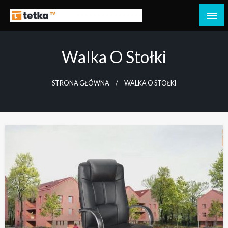
Przejdź
do
Tetka Tczew – Twoja lokalna telewizja!
Tv Tetka Tczew
treści
Walka O Stołki
STRONA GŁÓWNA
WALKA O STOŁKI