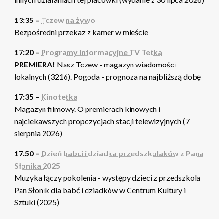
13:35 –
Tczew na żywo
Bezpośredni przekaz z kamer w mieście
17:20 –
Programy informacyjne TV Tetka
PREMIERA!
Nasz Tczew - magazyn wiadomości
lokalnych (3216). Pogoda - prognoza na najbliższą dobę
17:35 –
Kinotetka
Magazyn filmowy. O premierach kinowych i
najciekawszych propozycjach stacji telewizyjnych (7
sierpnia 2026)
17:50 –
Dzień babci i dziadka przedszkolaków z Pana
Słonika 2025
Muzyka łączy pokolenia - występy dzieci z przedszkola
Pan Słonik dla babć i dziadków w Centrum Kultury i
Sztuki (2025)