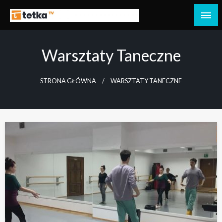
Przejdź
do
Tetka Tczew – Twoja lokalna telewizja!
Tv Tetka Tczew
treści
Warsztaty Taneczne
STRONA GŁÓWNA
WARSZTATY TANECZNE