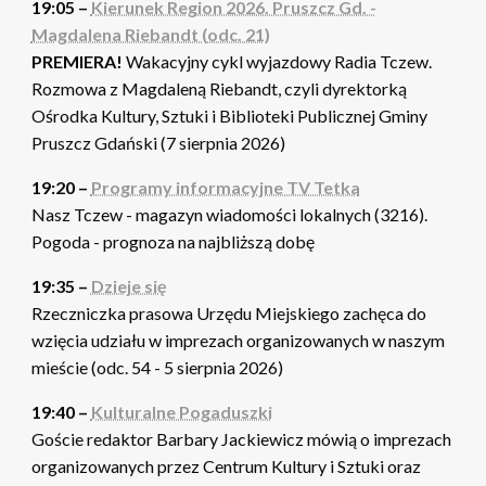
19:05 –
Kierunek Region 2026. Pruszcz Gd. -
Magdalena Riebandt (odc. 21)
PREMIERA!
Wakacyjny cykl wyjazdowy Radia Tczew.
Rozmowa z Magdaleną Riebandt, czyli dyrektorką
Ośrodka Kultury, Sztuki i Biblioteki Publicznej Gminy
Pruszcz Gdański (7 sierpnia 2026)
19:20 –
Programy informacyjne TV Tetka
Nasz Tczew - magazyn wiadomości lokalnych (3216).
Pogoda - prognoza na najbliższą dobę
19:35 –
Dzieje się
Rzeczniczka prasowa Urzędu Miejskiego zachęca do
wzięcia udziału w imprezach organizowanych w naszym
mieście (odc. 54 - 5 sierpnia 2026)
19:40 –
Kulturalne Pogaduszki
Goście redaktor Barbary Jackiewicz mówią o imprezach
organizowanych przez Centrum Kultury i Sztuki oraz