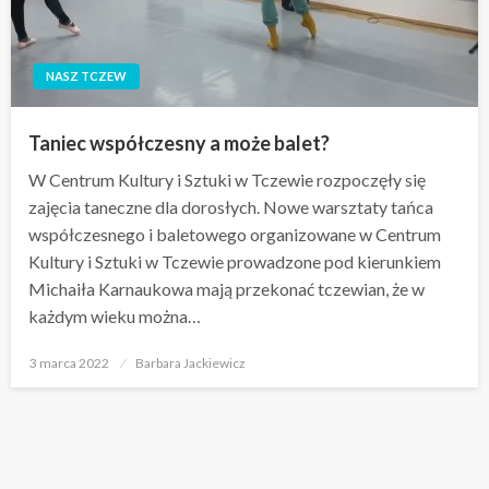
NASZ TCZEW
Taniec współczesny a może balet?
W Centrum Kultury i Sztuki w Tczewie rozpoczęły się
zajęcia taneczne dla dorosłych. Nowe warsztaty tańca
współczesnego i baletowego organizowane w Centrum
Kultury i Sztuki w Tczewie prowadzone pod kierunkiem
Michaiła Karnaukowa mają przekonać tczewian, że w
każdym wieku można…
Opublikowane
3 marca 2022
Barbara Jackiewicz
w