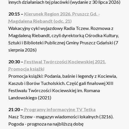
innych działaniach tej placówki (wydanie z 30 lipca 2026)
20:15 –
Kierunek Region 2026. Pruszcz Gd. -
Magdalena Riebandt (odc. 21)
Wakacyjny cykl wyjazdowy Radia Tczew. Rozmowa z
Magdaleną Riebandt, czyli dyrektorką Ośrodka Kultury,
Sztuki i Biblioteki Publicznej Gminy Pruszcz Gdański (7
sierpnia 2026)
20:30 –
Festiwal Twórczości Kociewskiej 2021.
Promocja książki
Promocja książki: Podania, baśnie i legendy z Kociewia,
Kaszub i Borów Tucholskich. Część gali finałowej XIII
Festiwalu Twórczości Kociewskiej im. Romana
Landowskiego (2021)
21:20 –
Programy informacyjne TV Tetka
Nasz Tczew - magazyn wiadomości lokalnych (3216).
Pogoda - prognoza na najbliższą dobę