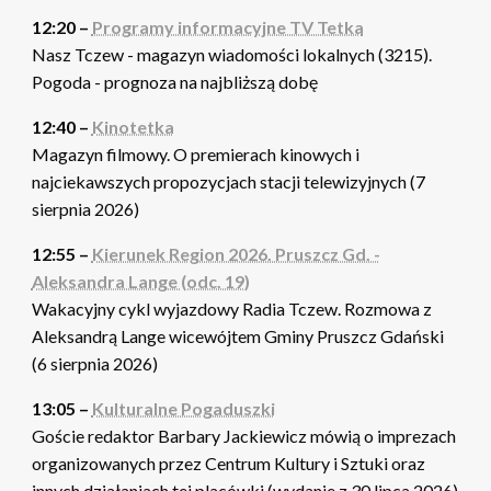
12:20 –
Programy informacyjne TV Tetka
Nasz Tczew - magazyn wiadomości lokalnych (3215).
Pogoda - prognoza na najbliższą dobę
12:40 –
Kinotetka
Magazyn filmowy. O premierach kinowych i
najciekawszych propozycjach stacji telewizyjnych (7
sierpnia 2026)
12:55 –
Kierunek Region 2026. Pruszcz Gd. -
Aleksandra Lange (odc. 19)
Wakacyjny cykl wyjazdowy Radia Tczew. Rozmowa z
Aleksandrą Lange wicewójtem Gminy Pruszcz Gdański
(6 sierpnia 2026)
13:05 –
Kulturalne Pogaduszki
Goście redaktor Barbary Jackiewicz mówią o imprezach
organizowanych przez Centrum Kultury i Sztuki oraz
innych działaniach tej placówki (wydanie z 30 lipca 2026)