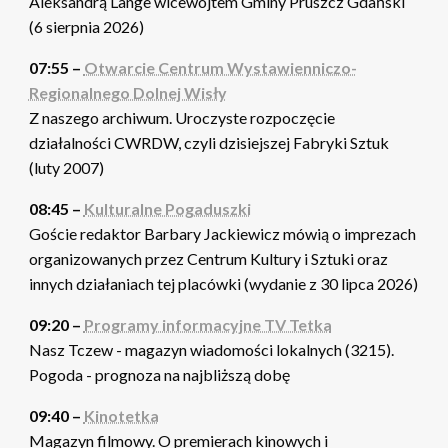
Aleksandrą Lange wicewójtem Gminy Pruszcz Gdański
(6 sierpnia 2026)
07:55 –
Otwarcie Centrum Wystawienniczo-
Regionalnego Dolnej Wisły
Z naszego archiwum. Uroczyste rozpoczęcie
działalności CWRDW, czyli dzisiejszej Fabryki Sztuk
(luty 2007)
08:45 –
Kulturalne Pogaduszki
Goście redaktor Barbary Jackiewicz mówią o imprezach
organizowanych przez Centrum Kultury i Sztuki oraz
innych działaniach tej placówki (wydanie z 30 lipca 2026)
09:20 –
Programy informacyjne TV Tetka
Nasz Tczew - magazyn wiadomości lokalnych (3215).
Pogoda - prognoza na najbliższą dobę
09:40 –
Kinotetka
Magazyn filmowy. O premierach kinowych i