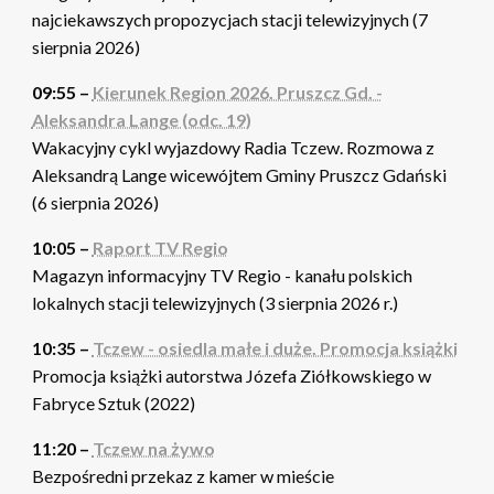
najciekawszych propozycjach stacji telewizyjnych (7
sierpnia 2026)
09:55 –
Kierunek Region 2026. Pruszcz Gd. -
Aleksandra Lange (odc. 19)
Wakacyjny cykl wyjazdowy Radia Tczew. Rozmowa z
Aleksandrą Lange wicewójtem Gminy Pruszcz Gdański
(6 sierpnia 2026)
10:05 –
Raport TV Regio
Magazyn informacyjny TV Regio - kanału polskich
lokalnych stacji telewizyjnych (3 sierpnia 2026 r.)
10:35 –
Tczew - osiedla małe i duże. Promocja książki
Promocja książki autorstwa Józefa Ziółkowskiego w
Fabryce Sztuk (2022)
11:20 –
Tczew na żywo
Bezpośredni przekaz z kamer w mieście