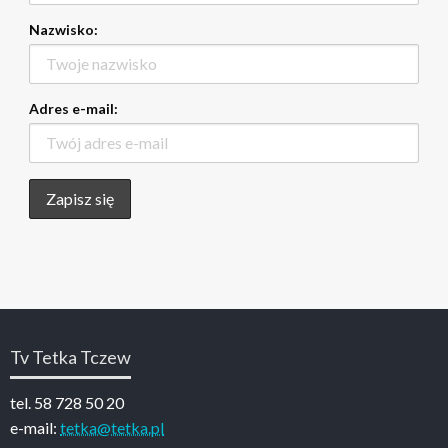
Nazwisko:
Adres e-mail:
Tv Tetka Tczew
tel. 58 728 50 20
e-mail:
tetka@tetka.pl