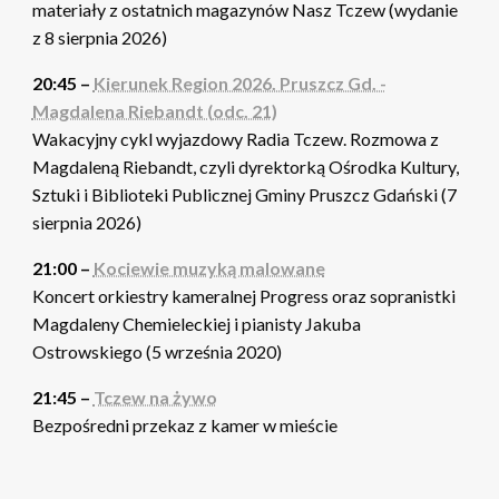
materiały z ostatnich magazynów Nasz Tczew (wydanie
z 8 sierpnia 2026)
20:45 –
Kierunek Region 2026. Pruszcz Gd. -
Magdalena Riebandt (odc. 21)
Wakacyjny cykl wyjazdowy Radia Tczew. Rozmowa z
Magdaleną Riebandt, czyli dyrektorką Ośrodka Kultury,
Sztuki i Biblioteki Publicznej Gminy Pruszcz Gdański (7
sierpnia 2026)
21:00 –
Kociewie muzyką malowane
Koncert orkiestry kameralnej Progress oraz sopranistki
Magdaleny Chemieleckiej i pianisty Jakuba
Ostrowskiego (5 września 2020)
21:45 –
Tczew na żywo
Bezpośredni przekaz z kamer w mieście