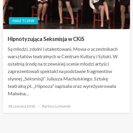
NASZ TCZEW
Hipnotyzująca Seksmisja w CKiS
Są młodzi, zdolni i utalentowani. Mowa o uczestnikach
warsztatów teatralnych w Centrum Kultury i Sztuki. W
ostatnią środę na tczewskiej scenie młodzi artyści
zaprezentowali spektakl na podstawie fragmentów
słynnej „Seksmisji” Juliusza Machulskiego. Sztukę
teatralną pt. „Hipnoza” napisała oraz wyreżyserowała
Malwina…
Opublikowane
18 czerwca 2018
Bartosz Listewnik
w