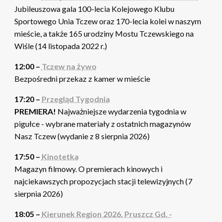
Jubileuszowa gala 100-lecia Kolejowego Klubu
Sportowego Unia Tczew oraz 170-lecia kolei w naszym
mieście, a także 165 urodziny Mostu Tczewskiego na
Wiśle (14 listopada 2022 r.)
12:00 –
Tczew na żywo
Bezpośredni przekaz z kamer w mieście
17:20 –
Przegląd Tygodnia
PREMIERA!
Najważniejsze wydarzenia tygodnia w
pigułce - wybrane materiały z ostatnich magazynów
Nasz Tczew (wydanie z 8 sierpnia 2026)
17:50 –
Kinotetka
Magazyn filmowy. O premierach kinowych i
najciekawszych propozycjach stacji telewizyjnych (7
sierpnia 2026)
18:05 –
Kierunek Region 2026. Pruszcz Gd. -