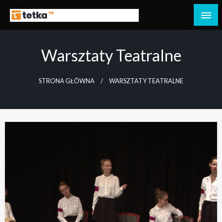
Przejdź
do
Tetka Tczew – Twoja lokalna telewizja!
Tv Tetka Tczew
treści
Warsztaty Teatralne
STRONA GŁÓWNA
WARSZTATY TEATRALNE