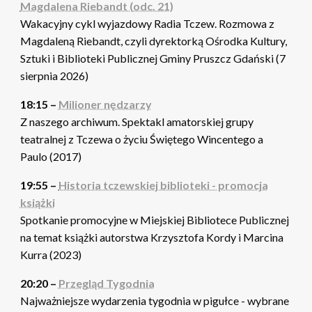
Magdalena Riebandt (odc. 21)
Wakacyjny cykl wyjazdowy Radia Tczew. Rozmowa z
Magdaleną Riebandt, czyli dyrektorką Ośrodka Kultury,
Sztuki i Biblioteki Publicznej Gminy Pruszcz Gdański (7
sierpnia 2026)
18:15 –
Milioner nędzarzy
Z naszego archiwum. Spektakl amatorskiej grupy
teatralnej z Tczewa o życiu Świętego Wincentego a
Paulo (2017)
19:55 –
Historia tczewskiej biblioteki - promocja
książki
Spotkanie promocyjne w Miejskiej Bibliotece Publicznej
na temat książki autorstwa Krzysztofa Kordy i Marcina
Kurra (2023)
20:20 –
Przegląd Tygodnia
Najważniejsze wydarzenia tygodnia w pigułce - wybrane