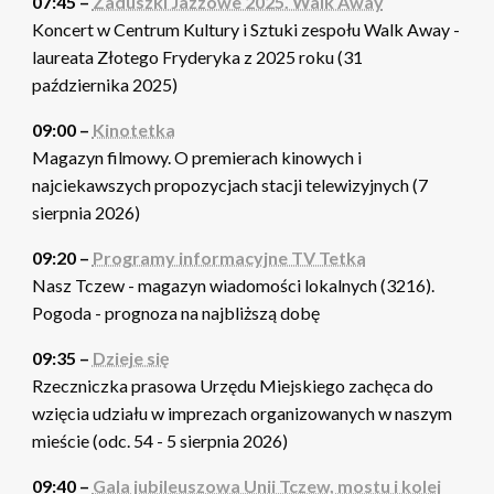
07:45 –
Zaduszki Jazzowe 2025. Walk Away
Koncert w Centrum Kultury i Sztuki zespołu Walk Away -
laureata Złotego Fryderyka z 2025 roku (31
października 2025)
09:00 –
Kinotetka
Magazyn filmowy. O premierach kinowych i
najciekawszych propozycjach stacji telewizyjnych (7
sierpnia 2026)
09:20 –
Programy informacyjne TV Tetka
Nasz Tczew - magazyn wiadomości lokalnych (3216).
Pogoda - prognoza na najbliższą dobę
09:35 –
Dzieje się
Rzeczniczka prasowa Urzędu Miejskiego zachęca do
wzięcia udziału w imprezach organizowanych w naszym
mieście (odc. 54 - 5 sierpnia 2026)
09:40 –
Gala jubileuszowa Unii Tczew, mostu i kolei