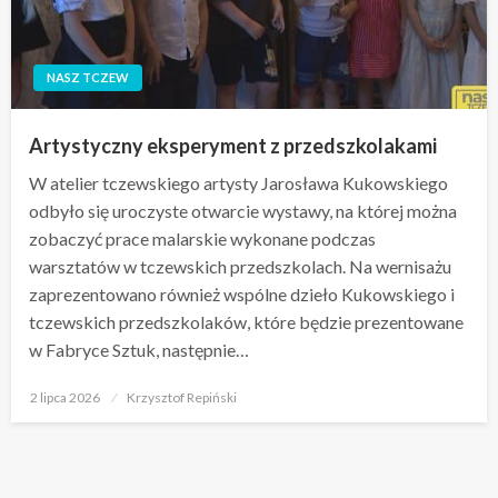
NASZ TCZEW
Artystyczny eksperyment z przedszkolakami
W atelier tczewskiego artysty Jarosława Kukowskiego
odbyło się uroczyste otwarcie wystawy, na której można
zobaczyć prace malarskie wykonane podczas
warsztatów w tczewskich przedszkolach. Na wernisażu
zaprezentowano również wspólne dzieło Kukowskiego i
tczewskich przedszkolaków, które będzie prezentowane
w Fabryce Sztuk, następnie…
Opublikowane
2 lipca 2026
Krzysztof Repiński
w