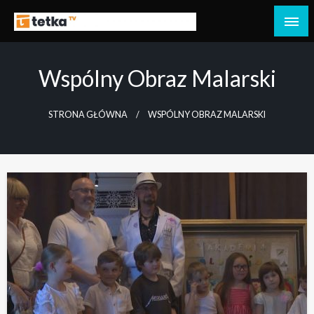
Przejdź
do
Tetka Tczew – Twoja lokalna telewizja!
Tv Tetka Tczew
treści
Wspólny Obraz Malarski
STRONA GŁÓWNA
WSPÓLNY OBRAZ MALARSKI