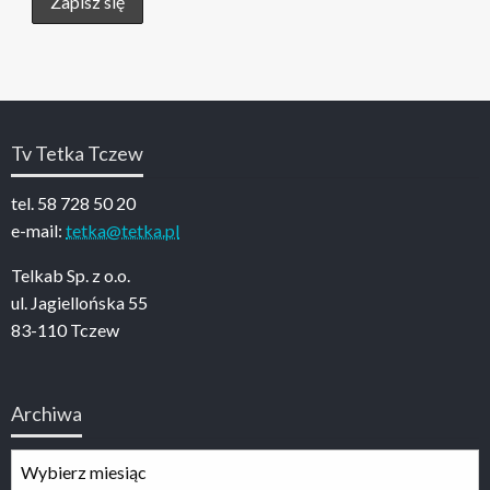
Tv Tetka Tczew
tel. 58 728 50 20
e-mail:
tetka@tetka.pl
Telkab Sp. z o.o.
ul. Jagiellońska 55
83-110 Tczew
Archiwa
Archiwa