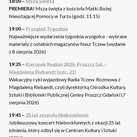
18:00 –
Msza Święta
PREMIERA!
Msza święta z kościoła Matki Bożej
Nieustającej Pomocy w Turzu (godz. 11.15)
19:00 –
Przegląd Tygodnia
Najważniejsze wydarzenia tygodnia w pigułce - wybrane
materiały z ostatnich magazynów Nasz Tczew (wydanie
z 8 sierpnia 2026)
19:25 –
Kierunek Region 2026. Pruszcz Gd. -
Magdalena Riebandt (odc. 21)
Wakacyjny cykl wyjazdowy Radia Tczew. Rozmowa z
Magdaleną Riebandt, czyli dyrektorką Ośrodka Kultury,
Sztuki i Biblioteki Publicznej Gminy Pruszcz Gdański (7
sierpnia 2026)
19:45 –
25 lat zespołu Nieboskłonni
Jubileuszowy koncert Nieboskłonnych z okazji 25 lat
istnienia, który odbył się w Centrum Kultury i Sztuki