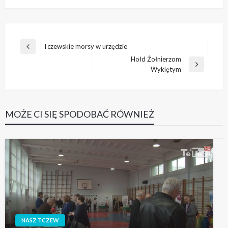
Nawigacja
Tczewskie morsy w urzędzie
Poprzedni
wpisu
Hołd Żołnierzom
wpis
Następny
Wyklętym
wpis
MOŻE CI SIĘ SPODOBAĆ RÓWNIEŻ
NASZ TCZEW