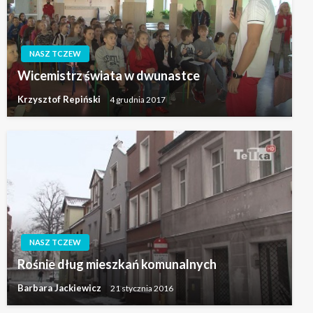
NASZ TCZEW
Wicemistrz świata w dwunastce
Krzysztof Repiński
4 grudnia 2017
NASZ TCZEW
Rośnie dług mieszkań komunalnych
Barbara Jackiewicz
21 stycznia 2016