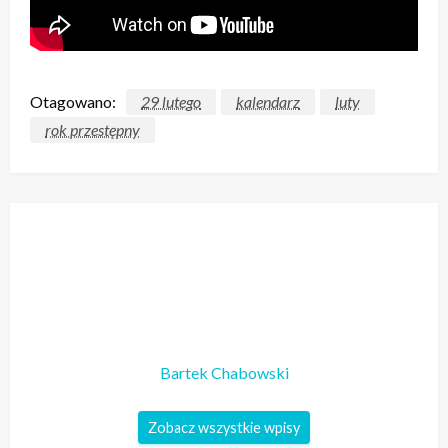
Otagowano:
29 lutego
kalendarz
luty
rok przestępny
Bartek Chabowski
Zobacz wszystkie wpisy