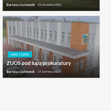
Bartosz Listewnik
25 września 2025
NASZ TCZEW
ZUOS pod lupą prokuratury
Bartosz Listewnik
17 czerwca 2021