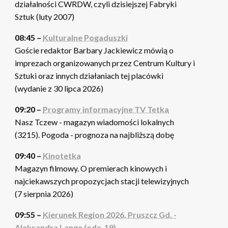
działalności CWRDW, czyli dzisiejszej Fabryki
Sztuk (luty 2007)
08:45 –
Kulturalne Pogaduszki
Goście redaktor Barbary Jackiewicz mówią o
imprezach organizowanych przez Centrum Kultury i
Sztuki oraz innych działaniach tej placówki
(wydanie z 30 lipca 2026)
09:20 –
Programy informacyjne TV Tetka
Nasz Tczew - magazyn wiadomości lokalnych
(3215). Pogoda - prognoza na najbliższą dobę
09:40 –
Kinotetka
Magazyn filmowy. O premierach kinowych i
najciekawszych propozycjach stacji telewizyjnych
(7 sierpnia 2026)
09:55 –
Kierunek Region 2026. Pruszcz Gd. -
Aleksandra Lange (odc. 19)