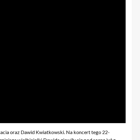
racia oraz Dawid Kwiatkowski. Na koncert tego 22-
erniejsze wielbicielki Dawida zjawiły się pod sceną już z