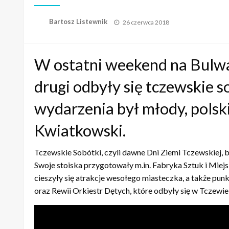
Opublikowane
Bartosz Listewnik
26 czerwca 2018
w
W ostatni weekend na Bulwa
drugi odbyły się tczewskie 
wydarzenia był młody, polsk
Kwiatkowski.
Tczewskie Sobótki, czyli dawne Dni Ziemi Tczewskiej,
Swoje stoiska przygotowały m.in. Fabryka Sztuk i Mie
cieszyły się atrakcje wesołego miasteczka, a także pun
oraz Rewii Orkiestr Dętych, które odbyły się w Tczewie 