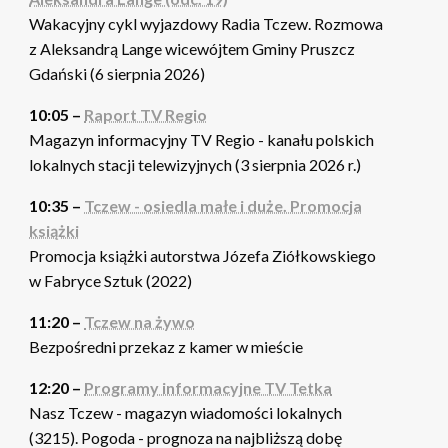
Wakacyjny cykl wyjazdowy Radia Tczew. Rozmowa
z Aleksandrą Lange wicewójtem Gminy Pruszcz
Gdański (6 sierpnia 2026)
10:05 –
Raport TV Regio
Magazyn informacyjny TV Regio - kanału polskich
lokalnych stacji telewizyjnych (3 sierpnia 2026 r.)
10:35 –
Tczew - osiedla małe i duże. Promocja
książki
Promocja książki autorstwa Józefa Ziółkowskiego
w Fabryce Sztuk (2022)
11:20 –
Tczew na żywo
Bezpośredni przekaz z kamer w mieście
12:20 –
Programy informacyjne TV Tetka
Nasz Tczew - magazyn wiadomości lokalnych
(3215). Pogoda - prognoza na najbliższą dobę