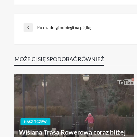
Nawigacja
Po raz drugi pobiegli na piątkę
Poprzedni
wpis
wpisu
MOŻE CI SIĘ SPODOBAĆ RÓWNIEŻ
NASZ TCZEW
Wiślana Trasa Rowerowa coraz bliżej