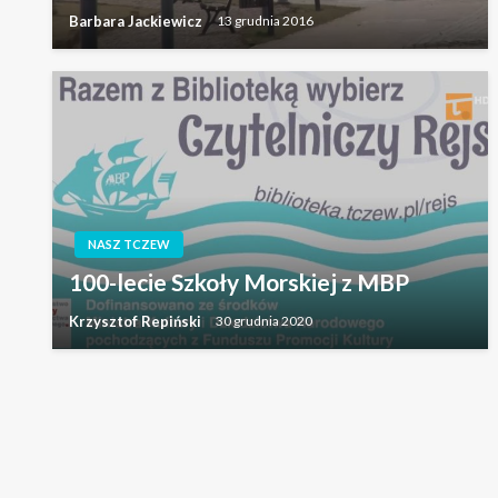
Barbara Jackiewicz
13 grudnia 2016
NASZ TCZEW
100-lecie Szkoły Morskiej z MBP
Krzysztof Repiński
30 grudnia 2020