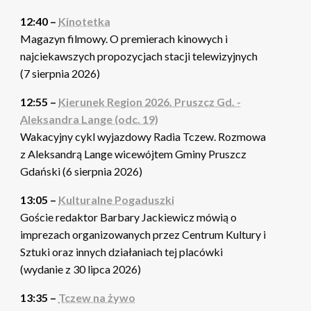
12:40 –
Kinotetka
Magazyn filmowy. O premierach kinowych i
najciekawszych propozycjach stacji telewizyjnych
(7 sierpnia 2026)
12:55 –
Kierunek Region 2026. Pruszcz Gd. -
Aleksandra Lange (odc. 19)
Wakacyjny cykl wyjazdowy Radia Tczew. Rozmowa
z Aleksandrą Lange wicewójtem Gminy Pruszcz
Gdański (6 sierpnia 2026)
13:05 –
Kulturalne Pogaduszki
Goście redaktor Barbary Jackiewicz mówią o
imprezach organizowanych przez Centrum Kultury i
Sztuki oraz innych działaniach tej placówki
(wydanie z 30 lipca 2026)
13:35 –
Tczew na żywo