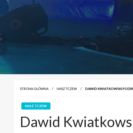
STRONA GŁÓWNA
NASZ TCZEW
DAWID KWIATKOWSKI PODB
NASZ TCZEW
Dawid Kwiatkowsk