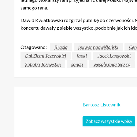
samego rana.
Dawid Kwiatkowski rozgrzał publikę do czerwoności. 
koncertu dawały z siebie wszystko, podobnie jak ich ido
Otagowano:
Bracia
bulwar nadwiślański
Cen
Dni Ziemi Tczewskiej
fanki
Jacek Langowski
Sobótki Tczewskie
sonda
wesołe miasteczko
Bartosz Listewnik
Zobacz wszystkie wpisy