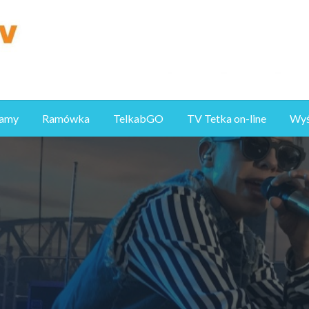
ramy
Ramówka
TelkabGO
TV Tetka on-line
Wyśl