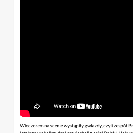
Wieczorem na scenie wystąpiły gwiazdy, czyli zespół B
letniego wokalisty fani przyjechali z całej Polski. Najwi