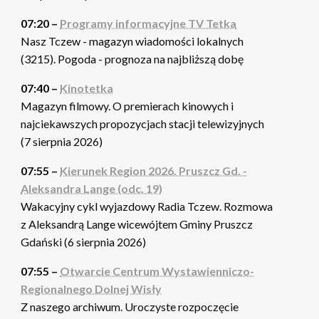
07:20 –
Programy informacyjne TV Tetka
Nasz Tczew - magazyn wiadomości lokalnych
(3215). Pogoda - prognoza na najbliższą dobę
07:40 –
Kinotetka
Magazyn filmowy. O premierach kinowych i
najciekawszych propozycjach stacji telewizyjnych
(7 sierpnia 2026)
07:55 –
Kierunek Region 2026. Pruszcz Gd. -
Aleksandra Lange (odc. 19)
Wakacyjny cykl wyjazdowy Radia Tczew. Rozmowa
z Aleksandrą Lange wicewójtem Gminy Pruszcz
Gdański (6 sierpnia 2026)
07:55 –
Otwarcie Centrum Wystawienniczo-
Regionalnego Dolnej Wisły
Z naszego archiwum. Uroczyste rozpoczęcie