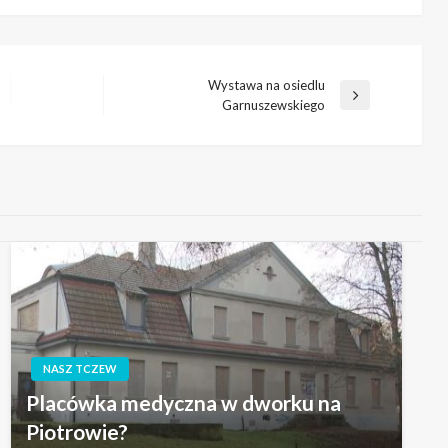
Wystawa na osiedlu
Następny
Garnuszewskiego
wpis
NASZ TCZEW
Placówka medyczna w dworku na
Piotrowie?