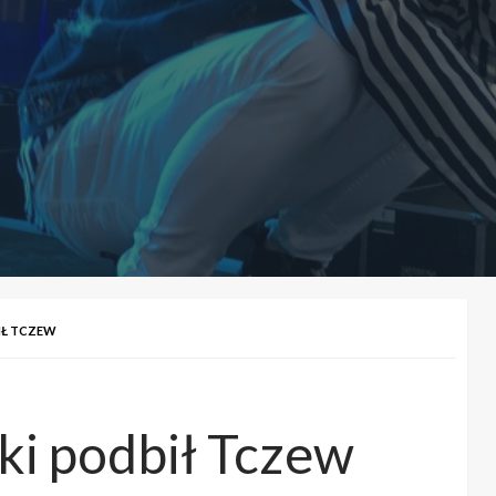
IŁ TCZEW
i podbił Tczew