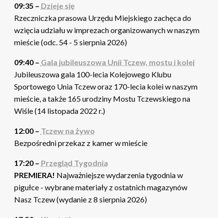
09:35 –
Dzieje się
Rzeczniczka prasowa Urzędu Miejskiego zachęca do
wzięcia udziału w imprezach organizowanych w naszym
mieście (odc. 54 - 5 sierpnia 2026)
09:40 –
Gala jubileuszowa Unii Tczew, mostu i kolei
Jubileuszowa gala 100-lecia Kolejowego Klubu
Sportowego Unia Tczew oraz 170-lecia kolei w naszym
mieście, a także 165 urodziny Mostu Tczewskiego na
Wiśle (14 listopada 2022 r.)
12:00 –
Tczew na żywo
Bezpośredni przekaz z kamer w mieście
17:20 –
Przegląd Tygodnia
PREMIERA!
Najważniejsze wydarzenia tygodnia w
pigułce - wybrane materiały z ostatnich magazynów
Nasz Tczew (wydanie z 8 sierpnia 2026)