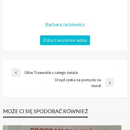
Barbara Jackiewicz
Zobacz wszystkie wpisy
Nawigacja
Ulice Tczewskie z całego świata
Poprzedni
wpisu
Urząd czeka na pomysły na
wpis
Następny
mural
wpis
MOŻE CI SIĘ SPODOBAĆ RÓWNIEŻ