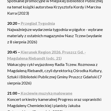
Spotkanie promocyjne w Miejskiej Bibliotece Publicznej
na temat książki autorstwa Krzysztofa Kordy i Marcina
Kurra (2023)
20:20 –
Przegląd Tygodnia
Najważniejsze wydarzenia tygodnia w pigułce - wybrane
materiały z ostatnich magazynów Nasz Tczew (wydanie
z 8 sierpnia 2026)
20:45 –
Kierunek Region 2026. Pruszcz Gd. -
Magdalena Riebandt (odc. 21)
Wakacyjny cykl wyjazdowy Radia Tczew. Rozmowa z
Magdaleną Riebandt, czyli dyrektorką Ośrodka Kultury,
Sztuki i Biblioteki Publicznej Gminy Pruszcz Gdański (7
sierpnia 2026)
21:00 –
Kociewie muzyką malowane
Koncert orkiestry kameralnej Progress oraz sopranistki
Magdaleny Chemieleckiej i pianisty Jakuba