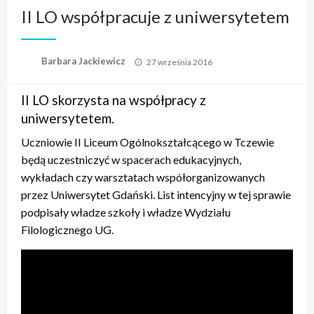
II LO współpracuje z uniwersytetem
Opublikowane
Barbara Jackiewicz
27 września 2016
w
II LO skorzysta na współpracy z
uniwersytetem.
Uczniowie II Liceum Ogólnokształcącego w Tczewie
będą uczestniczyć w spacerach edukacyjnych,
wykładach czy warsztatach współorganizowanych
przez Uniwersytet Gdański. List intencyjny w tej sprawie
podpisały władze szkoły i władze Wydziału
Filologicznego UG.