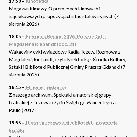
17:50 –
Kinotetka
Magazyn filmowy. O premierach kinowych i
najciekawszych propozycjach stacji telewizyjnych (7
sierpnia 2026)
18:05 –
Kierunek Region 2026. Pruszcz Gd. -
Magdalena Riebandt (odc. 21)
Wakacyjny cykl wyjazdowy Radia Tczew. Rozmowa z
Magdaleną Riebandt, czyli dyrektorką Ośrodka Kultury,
Sztuki i Biblioteki Publicznej Gminy Pruszcz Gdański (7
sierpnia 2026)
18:15 –
Milioner nędzarzy
Z naszego archiwum. Spektakl amatorskiej grupy
teatralnej z Tczewa o życiu Świętego Wincentego a
Paulo (2017)
19:55 –
Historia tczewskiej biblioteki - promocja
książki