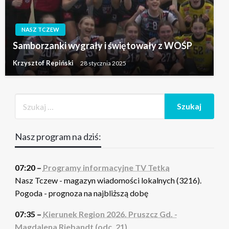
NASZ TCZEW
Samborzanki wygrały i świętowały z WOŚP
Krzysztof Repiński
28 stycznia 2025
Nasz program na dziś:
07:20 –
Programy informacyjne TV Tetka
Nasz Tczew - magazyn wiadomości lokalnych (3216).
Pogoda - prognoza na najbliższą dobę
07:35 –
Kierunek Region 2026. Pruszcz Gd. -
Magdalena Riebandt (odc. 21)