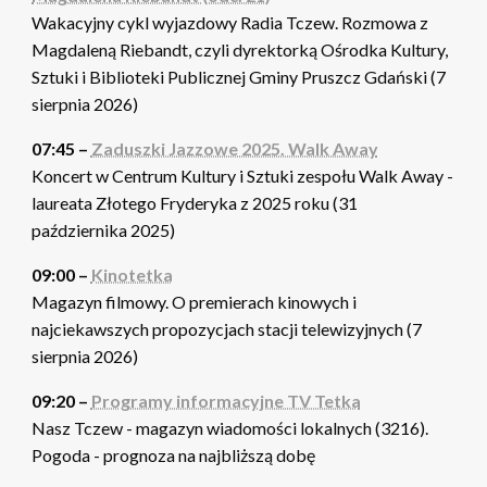
Wakacyjny cykl wyjazdowy Radia Tczew. Rozmowa z
Magdaleną Riebandt, czyli dyrektorką Ośrodka Kultury,
Sztuki i Biblioteki Publicznej Gminy Pruszcz Gdański (7
sierpnia 2026)
07:45 –
Zaduszki Jazzowe 2025. Walk Away
Koncert w Centrum Kultury i Sztuki zespołu Walk Away -
laureata Złotego Fryderyka z 2025 roku (31
października 2025)
09:00 –
Kinotetka
Magazyn filmowy. O premierach kinowych i
najciekawszych propozycjach stacji telewizyjnych (7
sierpnia 2026)
09:20 –
Programy informacyjne TV Tetka
Nasz Tczew - magazyn wiadomości lokalnych (3216).
Pogoda - prognoza na najbliższą dobę