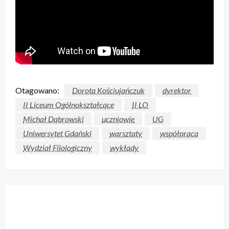
Otagowano:
Dorota Kościujańczuk
dyrektor
II Liceum Ogólnokształcące
II LO
Michał Dąbrowski
uczniowie
UG
Uniwersytet Gdański
warsztaty
współpraca
Wydział Filologiczny
wykłady