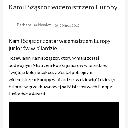
Kamil Sząszor wicemistrzem Europy
Opublikowane
Barbara Jackiewicz
30 lipca 2015
w
Kamil Sząszor został wicemistrzem Europy
juniorów w bilardzie.
Tczewianin Kamil Sząszor, który w maju został
podwójnym Mistrzem Polski juniorów w bilardzie,
świętuje kolejne sukcesy. Został potrójnym
wicemistrzem Europy w bilardzie: w dziewięć i dziesięć
bil oraz w grze drużynowej na Mistrzostwach Europy
Juniorów w Austrii.