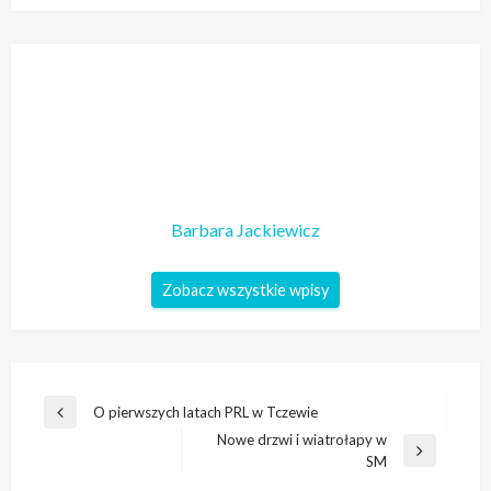
Barbara Jackiewicz
Zobacz wszystkie wpisy
Nawigacja
O pierwszych latach PRL w Tczewie
Poprzedni
wpisu
Nowe drzwi i wiatrołapy w
wpis
Następny
SM
wpis