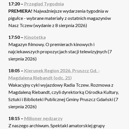
17:20 –
Przegląd Tygodnia
PREMIERA!
Najważniejsze wydarzenia tygodnia w
pigułce - wybrane materiały z ostatnich magazynów
Nasz Tczew (wydanie z 8 sierpnia 2026)
17:50 –
Kinotetka
Magazyn filmowy. O premierach kinowych i
najciekawszych propozycjach stacji telewizyjnych (7
sierpnia 2026)
18:05 –
Kierunek Region 2026. Pruszcz Gd. -
Magdalena Riebandt (odc. 21)
Wakacyjny cykl wyjazdowy Radia Tczew. Rozmowa z
Magdaleną Riebandt, czyli dyrektorką Ośrodka Kultury,
Sztuki i Biblioteki Publicznej Gminy Pruszcz Gdański (7
sierpnia 2026)
18:15 –
Milioner nędzarzy
Z naszego archiwum. Spektakl amatorskiej grupy