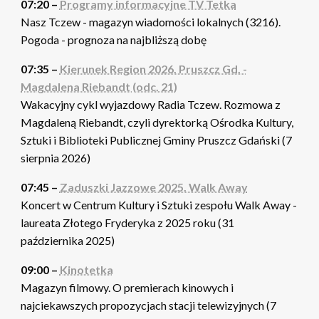
07:20 –
Programy informacyjne TV Tetka
Nasz Tczew - magazyn wiadomości lokalnych (3216).
Pogoda - prognoza na najbliższą dobę
07:35 –
Kierunek Region 2026. Pruszcz Gd. -
Magdalena Riebandt (odc. 21)
Wakacyjny cykl wyjazdowy Radia Tczew. Rozmowa z
Magdaleną Riebandt, czyli dyrektorką Ośrodka Kultury,
Sztuki i Biblioteki Publicznej Gminy Pruszcz Gdański (7
sierpnia 2026)
07:45 –
Zaduszki Jazzowe 2025. Walk Away
Koncert w Centrum Kultury i Sztuki zespołu Walk Away -
laureata Złotego Fryderyka z 2025 roku (31
października 2025)
09:00 –
Kinotetka
Magazyn filmowy. O premierach kinowych i
najciekawszych propozycjach stacji telewizyjnych (7