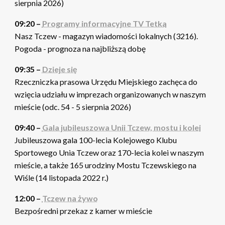
sierpnia 2026)
09:20 –
Programy informacyjne TV Tetka
Nasz Tczew - magazyn wiadomości lokalnych (3216).
Pogoda - prognoza na najbliższą dobę
09:35 –
Dzieje się
Rzeczniczka prasowa Urzędu Miejskiego zachęca do
wzięcia udziału w imprezach organizowanych w naszym
mieście (odc. 54 - 5 sierpnia 2026)
09:40 –
Gala jubileuszowa Unii Tczew, mostu i kolei
Jubileuszowa gala 100-lecia Kolejowego Klubu
Sportowego Unia Tczew oraz 170-lecia kolei w naszym
mieście, a także 165 urodziny Mostu Tczewskiego na
Wiśle (14 listopada 2022 r.)
12:00 –
Tczew na żywo
Bezpośredni przekaz z kamer w mieście