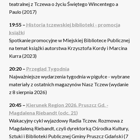
teatralnej z Tczewa o życiu Świętego Wincentego a
Paulo (2017)
19:55 –
Historia tczewskiej biblioteki - promocja
książki
Spotkanie promocyjne w Miejskiej Bibliotece Publicznej
na temat książki autorstwa Krzysztofa Kordy i Marcina
Kurra (2023)
20:20 –
Przegląd Tygodnia
Najważniejsze wydarzenia tygodnia w pigułce - wybrane
materiały z ostatnich magazynów Nasz Tczew (wydanie
z 8 sierpnia 2026)
20:45 –
Kierunek Region 2026. Pruszcz Gd. -
Magdalena Riebandt (odc. 21)
Wakacyjny cykl wyjazdowy Radia Tczew. Rozmowa z
Magdaleną Riebandt, czyli dyrektorką Ośrodka Kultury,
Sztuki i Biblioteki Publicznej Gminy Pruszcz Gdański (7