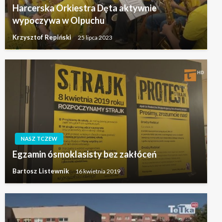
Harcerska Orkiestra Dęta aktywnie
wypoczywa w Olpuchu
Krzysztof Repiński
25 lipca 2023
NASZ TCZEW
Egzamin ósmoklasisty bez zakłóceń
Bartosz Listewnik
16 kwietnia 2019