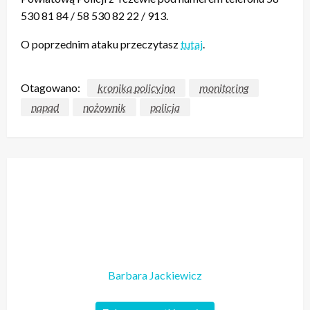
530 81 84 / 58 530 82 22 / 913.
O poprzednim ataku przeczytasz
tutaj
.
Otagowano:
kronika policyjna
monitoring
napad
nożownik
policja
Barbara Jackiewicz