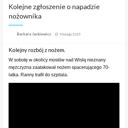
Kolejne zgłoszenie o napadzie
nożownika
Opublikowane
Barbara Jackiewicz
9 lutego 2015
w
Kolejny rozbój z nożem.
W sobotę w okolicy mostów nad Wisłą nieznany
mężczyzna zaatakował nożem spacerującego 70-
latka. Ranny trafił do szpitala.