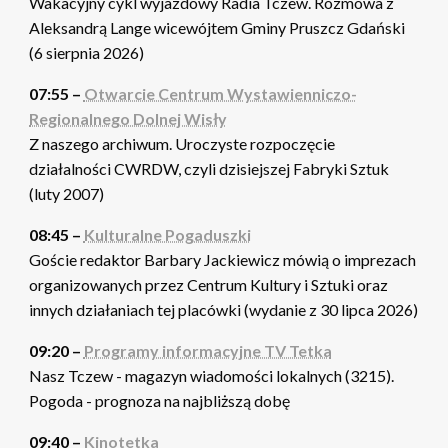
Wakacyjny cykl wyjazdowy Radia Tczew. Rozmowa z
Aleksandrą Lange wicewójtem Gminy Pruszcz Gdański
(6 sierpnia 2026)
07:55 –
Otwarcie Centrum Wystawienniczo-
Regionalnego Dolnej Wisły
Z naszego archiwum. Uroczyste rozpoczęcie
działalności CWRDW, czyli dzisiejszej Fabryki Sztuk
(luty 2007)
08:45 –
Kulturalne Pogaduszki
Goście redaktor Barbary Jackiewicz mówią o imprezach
organizowanych przez Centrum Kultury i Sztuki oraz
innych działaniach tej placówki (wydanie z 30 lipca 2026)
09:20 –
Programy informacyjne TV Tetka
Nasz Tczew - magazyn wiadomości lokalnych (3215).
Pogoda - prognoza na najbliższą dobę
09:40 –
Kinotetka