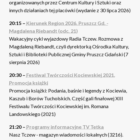
organizowanych przez Centrum Kultury i Sztuki oraz
innych działaniach tej placówki (wydanie z 30 lipca 2026)
20:15 –
Kierunek Region 2026. Pruszcz Gd. -
Magdalena Riebandt (odc. 21)
Wakacyjny cykl wyjazdowy Radia Tczew. Rozmowa z
Magdaleną Riebandt, czyli dyrektorką Ośrodka Kultury,
Sztuki i Biblioteki Publicznej Gminy Pruszcz Gdański (7
sierpnia 2026)
20:30 –
Festiwal Twórczości Kociewskiej 2021.
Promocja książki
Promocja książki: Podania, baśnie i legendy z Kociewia,
Kaszub i Borów Tucholskich. Część gali finałowej XIII
Festiwalu Twórczości Kociewskiej im. Romana
Landowskiego (2021)
21:20 –
Programy informacyjne TV Tetka
Nasz Tczew - magazyn wiadomości lokalnych (3216).