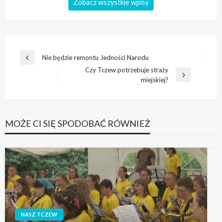
Zobacz wszystkie wpisy
Nawigacja
Nie będzie remontu Jedności Narodu
Poprzedni
wpisu
Czy Tczew potrzebuje straży
wpis
Następny
miejskiej?
wpis
MOŻE CI SIĘ SPODOBAĆ RÓWNIEŻ
NASZ TCZEW