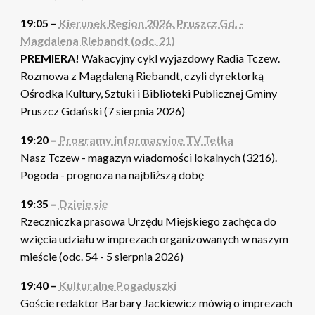
19:05 –
Kierunek Region 2026. Pruszcz Gd. -
Magdalena Riebandt (odc. 21)
PREMIERA!
Wakacyjny cykl wyjazdowy Radia Tczew.
Rozmowa z Magdaleną Riebandt, czyli dyrektorką
Ośrodka Kultury, Sztuki i Biblioteki Publicznej Gminy
Pruszcz Gdański (7 sierpnia 2026)
19:20 –
Programy informacyjne TV Tetka
Nasz Tczew - magazyn wiadomości lokalnych (3216).
Pogoda - prognoza na najbliższą dobę
19:35 –
Dzieje się
Rzeczniczka prasowa Urzędu Miejskiego zachęca do
wzięcia udziału w imprezach organizowanych w naszym
mieście (odc. 54 - 5 sierpnia 2026)
19:40 –
Kulturalne Pogaduszki
Goście redaktor Barbary Jackiewicz mówią o imprezach