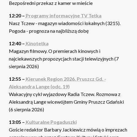
Bezpośredni przekaz z kamer w mieście
12:20 –
Programy informacyjne TV Tetka
Nasz Tczew - magazyn wiadomości lokalnych (3215).
Pogoda - prognoza na najbliższą dobę
12:40 –
Kinotetka
Magazyn filmowy. O premierach kinowych i
najciekawszych propozycjach stacji telewizyjnych (7
sierpnia 2026)
12:55 –
Kierunek Region 2026. Pruszcz Gd. -
Aleksandra Lange (odc. 19)
Wakacyjny cykl wyjazdowy Radia Tczew. Rozmowa z
Aleksandrą Lange wicewójtem Gminy Pruszcz Gdański
(6 sierpnia 2026)
13:05 –
Kulturalne Pogaduszki
Goście redaktor Barbary Jackiewicz mówią o imprezach