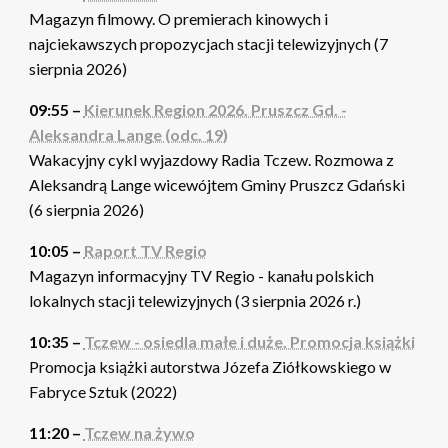
Magazyn filmowy. O premierach kinowych i
najciekawszych propozycjach stacji telewizyjnych (7
sierpnia 2026)
09:55 –
Kierunek Region 2026. Pruszcz Gd. -
Aleksandra Lange (odc. 19)
Wakacyjny cykl wyjazdowy Radia Tczew. Rozmowa z
Aleksandrą Lange wicewójtem Gminy Pruszcz Gdański
(6 sierpnia 2026)
10:05 –
Raport TV Regio
Magazyn informacyjny TV Regio - kanału polskich
lokalnych stacji telewizyjnych (3 sierpnia 2026 r.)
10:35 –
Tczew - osiedla małe i duże. Promocja książki
Promocja książki autorstwa Józefa Ziółkowskiego w
Fabryce Sztuk (2022)
11:20 –
Tczew na żywo