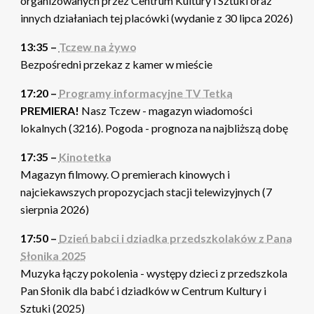
organizowanych przez Centrum Kultury i Sztuki oraz
innych działaniach tej placówki (wydanie z 30 lipca 2026)
13:35 –
Tczew na żywo
Bezpośredni przekaz z kamer w mieście
17:20 –
Programy informacyjne TV Tetka
PREMIERA!
Nasz Tczew - magazyn wiadomości
lokalnych (3216). Pogoda - prognoza na najbliższą dobę
17:35 –
Kinotetka
Magazyn filmowy. O premierach kinowych i
najciekawszych propozycjach stacji telewizyjnych (7
sierpnia 2026)
17:50 –
Dzień babci i dziadka przedszkolaków z Pana
Słonika 2025
Muzyka łączy pokolenia - występy dzieci z przedszkola
Pan Słonik dla babć i dziadków w Centrum Kultury i
Sztuki (2025)