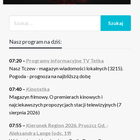
Nasz program na dziś:
07:20 –
Programy informacyjne TV Tetka
Nasz Tczew - magazyn wiadomości lokalnych (3215).
Pogoda - prognoza na najbliższą dobę
07:40 –
Kinotetka
Magazyn filmowy. O premierach kinowych i
najciekawszych propozycjach stacji telewizyjnych (7
sierpnia 2026)
07:55 –
Kierunek Region 2026. Pruszcz Gd. -
Aleksandra Lange (odc. 19)