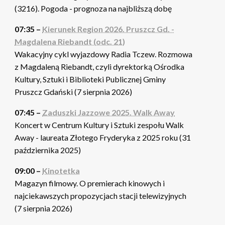
(3216). Pogoda - prognoza na najbliższą dobę
07:35 –
Kierunek Region 2026. Pruszcz Gd. -
Magdalena Riebandt (odc. 21)
Wakacyjny cykl wyjazdowy Radia Tczew. Rozmowa
z Magdaleną Riebandt, czyli dyrektorką Ośrodka
Kultury, Sztuki i Biblioteki Publicznej Gminy
Pruszcz Gdański (7 sierpnia 2026)
07:45 –
Zaduszki Jazzowe 2025. Walk Away
Koncert w Centrum Kultury i Sztuki zespołu Walk
Away - laureata Złotego Fryderyka z 2025 roku (31
października 2025)
09:00 –
Kinotetka
Magazyn filmowy. O premierach kinowych i
najciekawszych propozycjach stacji telewizyjnych
(7 sierpnia 2026)