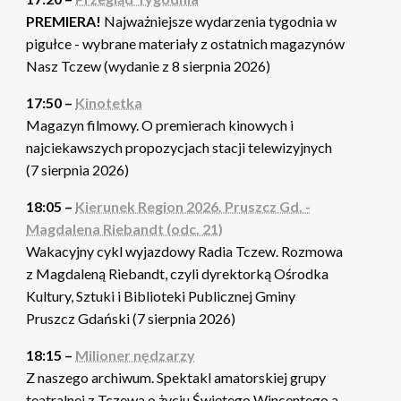
PREMIERA!
Najważniejsze wydarzenia tygodnia w
pigułce - wybrane materiały z ostatnich magazynów
Nasz Tczew (wydanie z 8 sierpnia 2026)
17:50 –
Kinotetka
Magazyn filmowy. O premierach kinowych i
najciekawszych propozycjach stacji telewizyjnych
(7 sierpnia 2026)
18:05 –
Kierunek Region 2026. Pruszcz Gd. -
Magdalena Riebandt (odc. 21)
Wakacyjny cykl wyjazdowy Radia Tczew. Rozmowa
z Magdaleną Riebandt, czyli dyrektorką Ośrodka
Kultury, Sztuki i Biblioteki Publicznej Gminy
Pruszcz Gdański (7 sierpnia 2026)
18:15 –
Milioner nędzarzy
Z naszego archiwum. Spektakl amatorskiej grupy
teatralnej z Tczewa o życiu Świętego Wincentego a