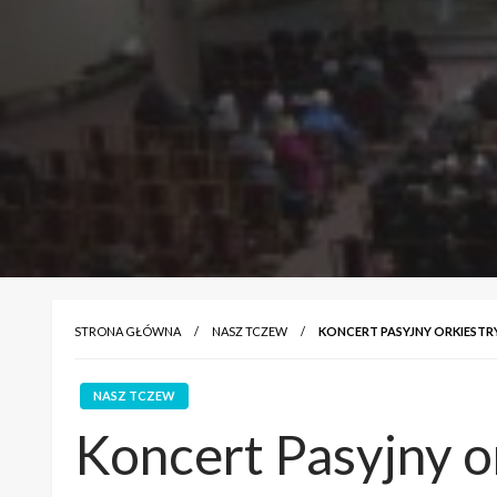
STRONA GŁÓWNA
NASZ TCZEW
KONCERT PASYJNY ORKIESTR
NASZ TCZEW
Koncert Pasyjny o