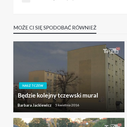
Nawigacja
Poprzedni
wpis
wpisu
MOŻE CI SIĘ SPODOBAĆ RÓWNIEŻ
NASZ TCZEW
Będzie kolejny tczewski mural
Barbara Jackiewicz
5 kwietnia 2016