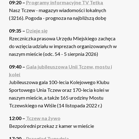
09:20 –
Programy informacyjne TV Tetka
Nasz Tczew - magazyn wiadomości lokalnych
(3216). Pogoda - prognoza na najbliższą dobę
09:35 –
Dzieje się
Rzeczniczka prasowa Urzędu Miejskiego zachęca
do wzięcia udziału w imprezach organizowanych w
naszym mieście (odc. 54 - 5 sierpnia 2026)
09:40 –
Gala jubileuszowa Unii Tczew, mostu i
kolei
Jubileuszowa gala 100-lecia Kolejowego Klubu
Sportowego Unia Tczew oraz 170-lecia kolei w
naszym mieście, a także 165 urodziny Mostu
Tczewskiego na Wiśle (14 listopada 2022 r.)
12:00 –
Tczew na żywo
Bezpośredni przekaz z kamer w mieście
17:20 –
Przegląd Tygodnia