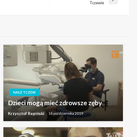
Następny
Tczewie
wpis
NASZ TCZEW
Dzieci mogą mieć zdrowsze zęby
Krzysztof Repiński
18 października 2019