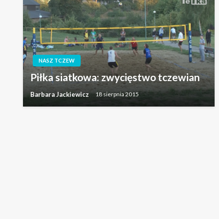
NASZ TCZEW
Piłka siatkowa: zwycięstwo tczewian
Barbara Jackiewicz
18 sierpnia 2015