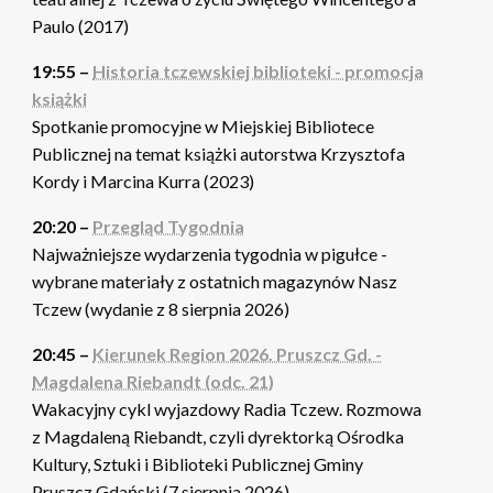
Paulo (2017)
19:55 –
Historia tczewskiej biblioteki - promocja
książki
Spotkanie promocyjne w Miejskiej Bibliotece
Publicznej na temat książki autorstwa Krzysztofa
Kordy i Marcina Kurra (2023)
20:20 –
Przegląd Tygodnia
Najważniejsze wydarzenia tygodnia w pigułce -
wybrane materiały z ostatnich magazynów Nasz
Tczew (wydanie z 8 sierpnia 2026)
20:45 –
Kierunek Region 2026. Pruszcz Gd. -
Magdalena Riebandt (odc. 21)
Wakacyjny cykl wyjazdowy Radia Tczew. Rozmowa
z Magdaleną Riebandt, czyli dyrektorką Ośrodka
Kultury, Sztuki i Biblioteki Publicznej Gminy
Pruszcz Gdański (7 sierpnia 2026)