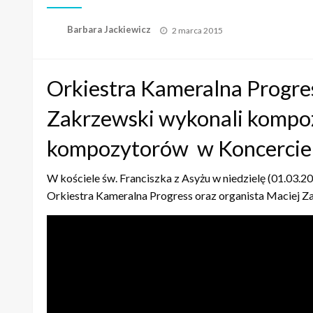
Opublikowane
Barbara Jackiewicz
2 marca 2015
w
Orkiestra Kameralna Progres
Zakrzewski wykonali kompo
kompozytorów w Koncercie
W kościele św. Franciszka z Asyżu w niedzielę (01.03.2
Orkiestra Kameralna Progress oraz organista Maciej Z