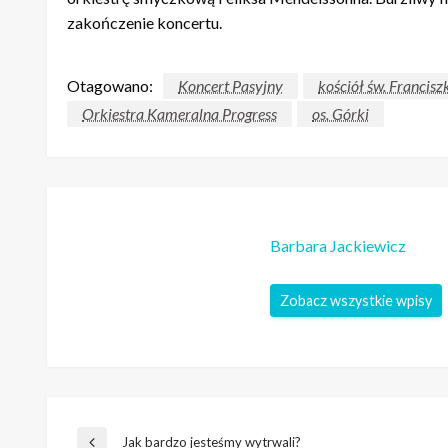
zakończenie koncertu.
Otagowano:
Koncert Pasyjny
kościół św. Francisz
Orkiestra Kameralna Progress
os. Górki
Barbara Jackiewicz
Zobacz wszystkie wpisy
Jak bardzo jesteśmy wytrwali?