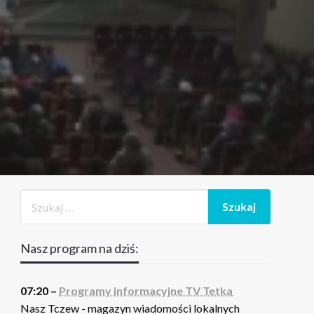
Nasz program na dziś:
07:20 –
Programy informacyjne TV Tetka
Nasz Tczew - magazyn wiadomości lokalnych