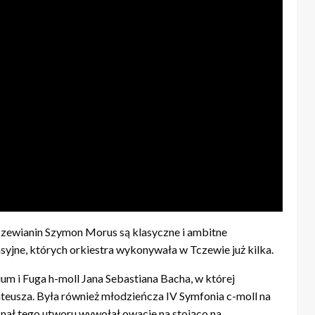
czewianin Szymon Morus są klasyczne i ambitne
syjne, których orkiestra wykonywała w Tczewie już kilka.
um i Fuga h-moll Jana Sebastiana Bacha, w której
ateusza. Była również młodzieńcza IV Symfonia c-moll na
nał tego utworu wywołał owacje na stojąco na