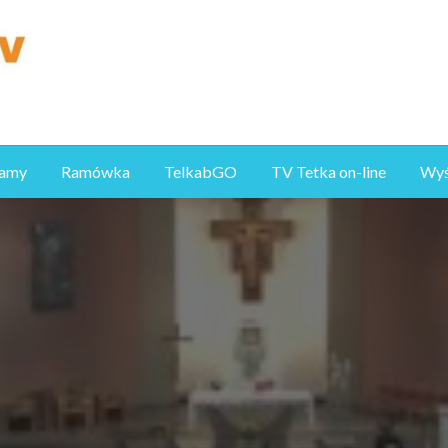
ramy
Ramówka
TelkabGO
TV Tetka on-line
Wyśl