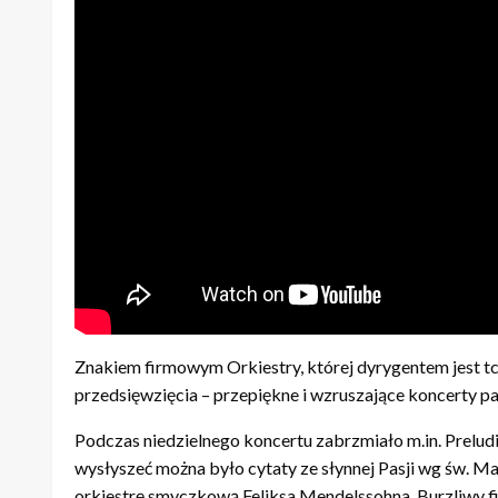
Znakiem firmowym Orkiestry, której dyrygentem jest t
przedsięwzięcia – przepiękne i wzruszające koncerty pa
Podczas niedzielnego koncertu zabrzmiało m.in. Preludi
wysłyszeć można było cytaty ze słynnej Pasji wg św. M
orkiestrę smyczkową Feliksa Mendelssohna. Burzliwy fi