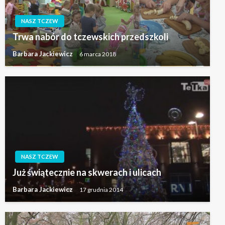
NASZ TCZEW
Trwa nabór do tczewskich przedszkoli
Barbara Jackiewicz
6 marca 2018
NASZ TCZEW
Już świątecznie na skwerach i ulicach
Barbara Jackiewicz
17 grudnia 2014