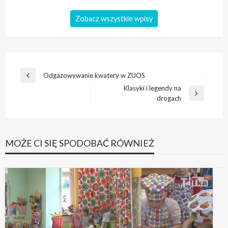
Zobacz wszystkie wpisy
Nawigacja
Odgazowywanie kwatery w ZUOS
Poprzedni
wpisu
Klasyki i legendy na
wpis
Następny
drogach
wpis
MOŻE CI SIĘ SPODOBAĆ RÓWNIEŻ