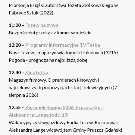
Promocja książki autorstwa Józefa Ziółkowskiego w
Fabryce Sztuk (2022)
11:20 –
Tczew na żywo
Bezpośredni przekaz z kamer w mieście
12:20 –
Programy informacyjne TV Tetka
Nasz Tczew - magazyn wiadomości lokalnych (3215).
Pogoda - prognoza na najbliższą dobę
12:40 –
Kinotetka
Magazyn filmowy. O premierach kinowych i
najciekawszych propozycjach stacji telewizyjnych (7
sierpnia 2026)
12:55 –
Kierunek Region 2026. Pruszcz Gd. -
Aleksandra Lange (odc. 19)
Wakacyjny cykl wyjazdowy Radia Tczew. Rozmowa z
Aleksandrą Lange wicewójtem Gminy Pruszcz Gdański