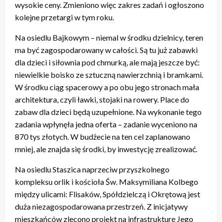
wysokie ceny. Zmieniono więc zakres zadań i ogłoszono
kolejne przetargi w tym roku.
Na osiedlu Bajkowym – niemal w środku dzielnicy, teren
ma być zagospodarowany w całości. Są tu już zabawki
dla dzieci i siłownia pod chmurką, ale mają jeszcze być:
niewielkie boisko ze sztuczną nawierzchnią i bramkami.
W środku ciąg spacerowy a po obu jego stronach mała
architektura, czyli ławki, stojaki na rowery. Place do
zabaw dla dzieci będą uzupełnione. Na wykonanie tego
zadania wpłynęła jedna oferta – zadanie wyceniono na
870 tys złotych. W budżecie na ten cel zaplanowano
mniej, ale znajda się środki, by inwestycję zrealizować.
Na osiedlu Staszica naprzeciw przyszkolnego
kompleksu orlik i kościoła Św. Maksymiliana Kolbego
między ulicami: Flisaków, Spółdzielczą i Okrętową jest
duża niezagospodarowana przestrzeń. Z inicjatywy
mieszkańców zlecono projekt na infrastrukturę Jego