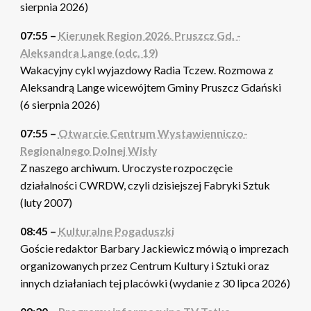
sierpnia 2026)
07:55 –
Kierunek Region 2026. Pruszcz Gd. -
Aleksandra Lange (odc. 19)
Wakacyjny cykl wyjazdowy Radia Tczew. Rozmowa z
Aleksandrą Lange wicewójtem Gminy Pruszcz Gdański
(6 sierpnia 2026)
07:55 –
Otwarcie Centrum Wystawienniczo-
Regionalnego Dolnej Wisły
Z naszego archiwum. Uroczyste rozpoczęcie
działalności CWRDW, czyli dzisiejszej Fabryki Sztuk
(luty 2007)
08:45 –
Kulturalne Pogaduszki
Goście redaktor Barbary Jackiewicz mówią o imprezach
organizowanych przez Centrum Kultury i Sztuki oraz
innych działaniach tej placówki (wydanie z 30 lipca 2026)