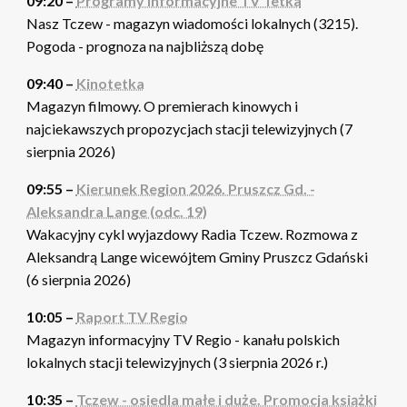
09:20 –
Programy informacyjne TV Tetka
Nasz Tczew - magazyn wiadomości lokalnych (3215).
Pogoda - prognoza na najbliższą dobę
09:40 –
Kinotetka
Magazyn filmowy. O premierach kinowych i
najciekawszych propozycjach stacji telewizyjnych (7
sierpnia 2026)
09:55 –
Kierunek Region 2026. Pruszcz Gd. -
Aleksandra Lange (odc. 19)
Wakacyjny cykl wyjazdowy Radia Tczew. Rozmowa z
Aleksandrą Lange wicewójtem Gminy Pruszcz Gdański
(6 sierpnia 2026)
10:05 –
Raport TV Regio
Magazyn informacyjny TV Regio - kanału polskich
lokalnych stacji telewizyjnych (3 sierpnia 2026 r.)
10:35 –
Tczew - osiedla małe i duże. Promocja książki