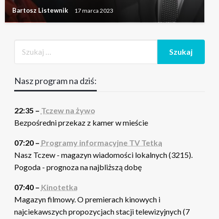
Bartosz Listewnik
17 marca 2023
Nasz program na dziś:
22:35 –
Tczew na żywo
Bezpośredni przekaz z kamer w mieście
07:20 –
Programy informacyjne TV Tetka
Nasz Tczew - magazyn wiadomości lokalnych (3215).
Pogoda - prognoza na najbliższą dobę
07:40 –
Kinotetka
Magazyn filmowy. O premierach kinowych i
najciekawszych propozycjach stacji telewizyjnych (7