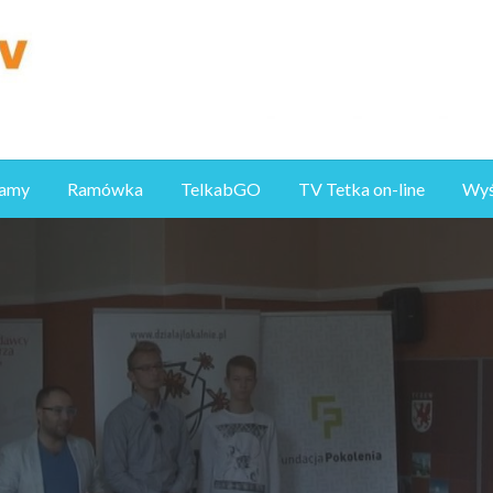
ramy
Ramówka
TelkabGO
TV Tetka on-line
Wyśl