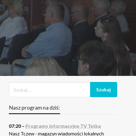
Nasz program na dziś:
07:20 –
Programy informacyjne TV Tetka
Nasz Tczew - magazyn wiadomości lokalnych