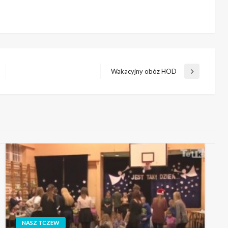
Wakacyjny obóz HOD
Następny
wpis
NASZ TCZEW