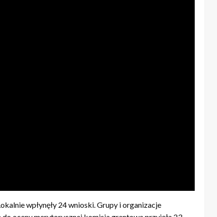
okalnie wpłynęły 24 wnioski. Grupy i organizacje
ie do oceny merytorycznej komisja grantowa przyjęła 23