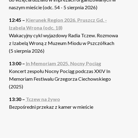
naszym mieście (odc. 54 - 5 sierpnia 2026)
12:45 –
Kierunek Region 2026. Pruszcz Gd. -
Izabela Wrona (odc. 18)
Wakacyjny cykl wyjazdowy Radia Tczew. Rozmowa
z Izabelą Wroną z Muzeum Miodu w Pszczółkach
(5 sierpnia 2026)
13:00 –
In Memoriam 2025. Nocny Pociąg
Koncert zespołu Nocny Pociąg podczas XXIV In
Memoriam Festiwalu Grzegorza Ciechowskiego
(2025)
13:30 –
Tczew na żywo
Bezpośredni przekaz z kamer w mieście