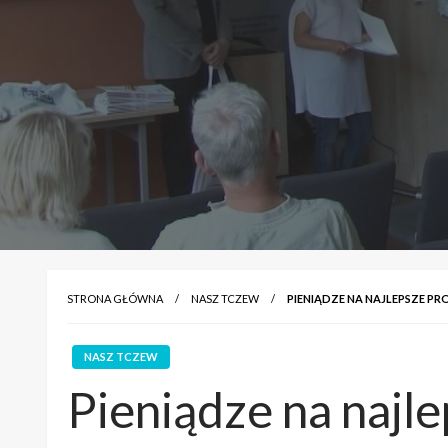
STRONA GŁÓWNA
NASZ TCZEW
PIENIĄDZE NA NAJLEPSZE PR
NASZ TCZEW
Pieniądze na najl