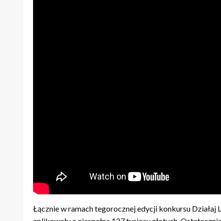
Łącznie w ramach tegorocznej edycji konkursu Działaj L
aplikowały o niespełna 127 tysięcy złotych. Ostateczn