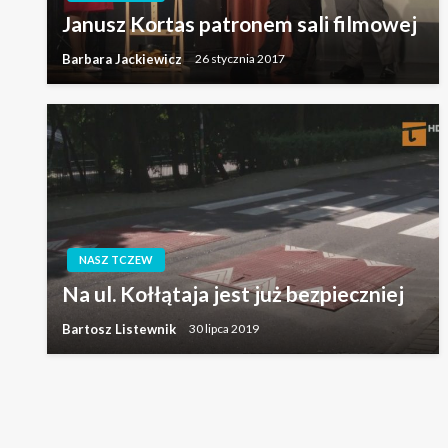
Janusz Kortas patronem sali filmowej
Barbara Jackiewicz
26 stycznia 2017
NASZ TCZEW
Na ul. Kołłątaja jest już bezpieczniej
Bartosz Listewnik
30 lipca 2019