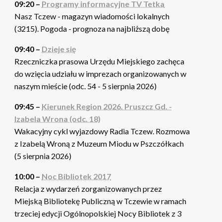
09:20 –
Programy informacyjne TV Tetka
Nasz Tczew - magazyn wiadomości lokalnych
(3215). Pogoda - prognoza na najbliższą dobę
09:40 –
Dzieje się
Rzeczniczka prasowa Urzędu Miejskiego zachęca
do wzięcia udziału w imprezach organizowanych w
naszym mieście (odc. 54 - 5 sierpnia 2026)
09:45 –
Kierunek Region 2026. Pruszcz Gd. -
Izabela Wrona (odc. 18)
Wakacyjny cykl wyjazdowy Radia Tczew. Rozmowa
z Izabelą Wroną z Muzeum Miodu w Pszczółkach
(5 sierpnia 2026)
10:00 –
Noc Bibliotek 2017
Relacja z wydarzeń zorganizowanych przez
Miejską Bibliotekę Publiczną w Tczewie w ramach
trzeciej edycji Ogólnopolskiej Nocy Bibliotek z 3