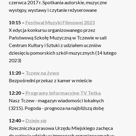
czerwca 2017 r. Spotkania autorskie, muzyczne
występy, wystawy i czytanie reżyserowane
10:15 –
Festiwal Muzyki Filmowej 2023
X edycja konkursu organizowanego przez
Państwową Szkołę Muzyczną w Tczewie w sali
Centrum Kultury i Sztuki z udziałem uczniów
dziesięciu pomorskich szkół muzycznych (14 lutego
2023)
11:20 –
Tczew na żywo
Bezpośredni przekaz z kamer w mieście
12:20 –
Programy informacyjne TV Tetka
Nasz Tczew - magazyn wiadomości lokalnych
(3215). Pogoda - prognoza na najbliższą dobę
12:40 –
Dzieje się
Rzeczniczka prasowa Urzędu Miejskiego zachęca
do wzięcia udziału w imprezach organizowanych w