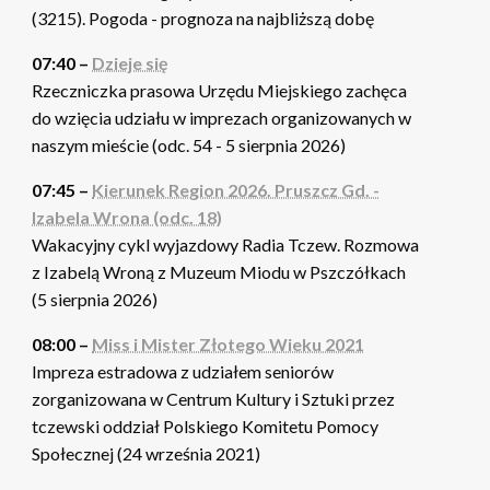
(3215). Pogoda - prognoza na najbliższą dobę
07:40 –
Dzieje się
Rzeczniczka prasowa Urzędu Miejskiego zachęca
do wzięcia udziału w imprezach organizowanych w
naszym mieście (odc. 54 - 5 sierpnia 2026)
07:45 –
Kierunek Region 2026. Pruszcz Gd. -
Izabela Wrona (odc. 18)
Wakacyjny cykl wyjazdowy Radia Tczew. Rozmowa
z Izabelą Wroną z Muzeum Miodu w Pszczółkach
(5 sierpnia 2026)
08:00 –
Miss i Mister Złotego Wieku 2021
Impreza estradowa z udziałem seniorów
zorganizowana w Centrum Kultury i Sztuki przez
tczewski oddział Polskiego Komitetu Pomocy
Społecznej (24 września 2021)