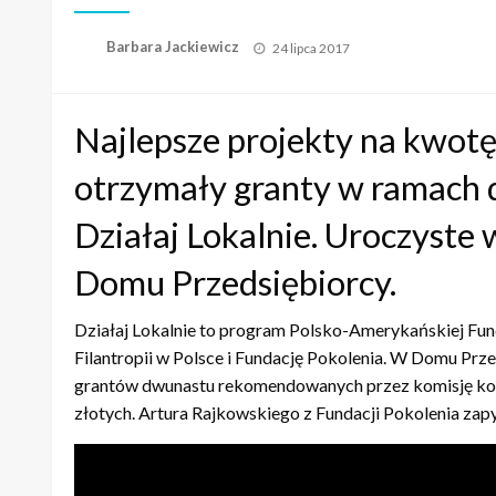
Opublikowane
Barbara Jackiewicz
24 lipca 2017
w
Najlepsze projekty na kwotę
otrzymały granty w ramach d
Działaj Lokalnie. Uroczyste
Domu Przedsiębiorcy.
Działaj Lokalnie to program Polsko-Amerykańskiej Fu
Filantropii w Polsce i Fundację Pokolenia. W Domu Prze
grantów dwunastu rekomendowanych przez komisję kon
złotych. Artura Rajkowskiego z Fundacji Pokolenia zapy