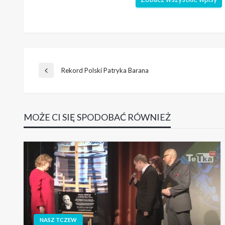
Nawigacja
Rekord Polski Patryka Barana
Poprzedni
wpis
wpisu
MOŻE CI SIĘ SPODOBAĆ RÓWNIEŻ
NASZ TCZEW