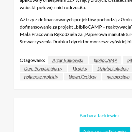
wnioski, połowę z nich odrzuciła.
Aż trzy z dofinansowanych projektów pochodzą z Gmi
dofinansowanie za projekt „biblioCAMP – reaktywacja
Mała Pracownia Rękodzieła za „Papierowa manufakturę
Stowarzyszenia Drabka i dyrektor morzeszczyńskiej bib
Otagowano:
Artur Rajkowski
biblioCAMP
bi
Dom Przedsiębiorcy
Drabka
Działaj Lokalnie
najlepsze projekty
Nowa Cerkiew
partnerstwo
Barbara Jackiewicz
Zobacz wszystkie wpisy