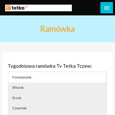
Przejdź
do
Tetka Tczew – Twoja lokalna telewizja!
Tv Tetka Tczew
treści
Ramówka
Tygodniowa ramówka Tv Tetka Tczew:
Poniedziałek
Wtorek
Środa
Czwartek