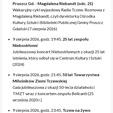
Pruszcz Gd. - Magdalena Riebandt (odc. 21)
Wakacyjny cykl wyjazdowy Radia Tczew. Rozmowa z
Magdaleną Riebandt, czyli dyrektorką Ośrodka
Kultury, Sztuki i Biblioteki Publicznej Gminy Pruszcz
Gdański (7 sierpnia 2026)
9 sierpnia 2026, godz. 19:45,
25 lat zespołu
Nieboskłonni
Jubileuszowy koncert Nieboskłonnych z okazji 25 lat
istnienia, który odbył się w Centrum Kultury i Sztuki
(2024)
9 sierpnia 2026, godz. 21:45,
50 lat Towarzystwa
Miłośników Ziemi Tczewskiej
Gala jubileuszowa z okazji 50-lecia działalności
TMZT wraz z koncertem zespołu Bellcanti (25
września 2020 r.)
9 sierpnia 2026, godz. 23:45,
Tczew na żywo