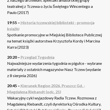
Z naszego archiwum. Spektakl amatorskiej grupy
teatralnej z Tczewa o życiu Świętego Wincentego a
Paulo (2017)
19:55 –
Historia tczewskiej biblioteki - promocja
książki
Spotkanie promocyjne w Miejskiej Bibliotece Publicznej
na temat książki autorstwa Krzysztofa Kordy i Marcina
Kurra (2023)
20:20 –
Przegląd Tygodnia
Najważniejsze wydarzenia tygodnia w pigułce - wybrane
materiały z ostatnich magazynów Nasz Tczew (wydanie
z 8 sierpnia 2026)
20:45 –
Kierunek Region 2026. Pruszcz Gd. -
Magdalena Riebandt (odc. 21)
Wakacyjny cykl wyjazdowy Radia Tczew. Rozmowa z
Magdaleną Riebandt, czyli dyrektorką Ośrodka Kultury,