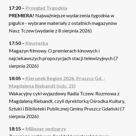
17:20 –
Przegląd Tygodnia
PREMIERA!
Najważniejsze wydarzenia tygodnia w
pigułce - wybrane materiały z ostatnich magazynów
Nasz Tczew (wydanie z 8 sierpnia 2026)
17:50 –
Kinotetka
Magazyn filmowy. O premierach kinowych i
najciekawszych propozycjach stacji telewizyjnych (7
sierpnia 2026)
18:05 –
Kierunek Region 2026. Pruszcz Gd. -
Magdalena Riebandt (odc. 21)
Wakacyjny cykl wyjazdowy Radia Tczew. Rozmowa z
Magdaleną Riebandt, czyli dyrektorką Ośrodka Kultury,
Sztuki i Biblioteki Publicznej Gminy Pruszcz Gdański (7
sierpnia 2026)
18:15 –
Milioner nędzarzy