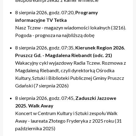
20:00 – relacje
20:00 – relacje
19:40 – Kulturalne pogaduszki / Fabryczne Pogaduszki
19:50 – relacje
17:40 – Powtórki programów z tygodnia
21:20 – Nasz Tczew, Pogoda
21:20 – Nasz Tczew, Pogoda
19:50 – KinoteTka
21:20 – Nasz Tczew, Pogoda
20:20 – Przegląd Tygodnia
8 sierpnia 2026, godz. 07:20,
Programy
21:40 – Pytania do Prezydenta / Pytania do Starosty
21:40 – Opinie w Radiu Tczew
20:00 – relacje
21:40 – Tczew Mówi
20:40 – relacje tygodnia
informacyjne TV Tetka
22:00 – relacje
22:00 – relacje
21:20 – Nasz Tczew, Pogoda
21:50 – relacje
21:40 – KinoteTka
Nasz Tczew - magazyn wiadomości lokalnych (3216).
21:50 – Kulturalne pogaduszki / Fabryczne Pogaduszki
Pogoda - prognoza na najbliższą dobę
22:00 – relacje
8 sierpnia 2026, godz. 07:35,
Kierunek Region 2026.
Pruszcz Gd. - Magdalena Riebandt (odc. 21)
Wakacyjny cykl wyjazdowy Radia Tczew. Rozmowa z
Magdaleną Riebandt, czyli dyrektorką Ośrodka
Kultury, Sztuki i Biblioteki Publicznej Gminy Pruszcz
Gdański (7 sierpnia 2026)
8 sierpnia 2026, godz. 07:45,
Zaduszki Jazzowe
2025. Walk Away
Koncert w Centrum Kultury i Sztuki zespołu Walk
Away - laureata Złotego Fryderyka z 2025 roku (31
października 2025)