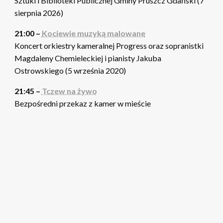
Sztuki i Biblioteki Publicznej Gminy Pruszcz Gdański (7
sierpnia 2026)
21:00 –
Kociewie muzyką malowane
Koncert orkiestry kameralnej Progress oraz sopranistki
Magdaleny Chemieleckiej i pianisty Jakuba
Ostrowskiego (5 września 2020)
21:45 –
Tczew na żywo
Bezpośredni przekaz z kamer w mieście