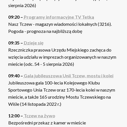
sierpnia 2026)
09:20 –
Programy informacyjne TV Tetka
Nasz Tczew - magazyn wiadomości lokalnych (3216).
Pogoda - prognoza na najbliższą dobę
09:35 –
Dzieje się
Rzeczniczka prasowa Urzędu Miejskiego zachęca do
wzięcia udziału w imprezach organizowanych w naszym
mieście (odc. 54 - 5 sierpnia 2026)
09:40 –
Gala jubileuszowa Unii Tczew, mostu i kolei
Jubileuszowa gala 100-lecia Kolejowego Klubu
Sportowego Unia Tczew oraz 170-lecia kolei w naszym
mieście, a także 165 urodziny Mostu Tczewskiego na
Wiśle (14 listopada 2022 r.)
12:00 –
Tczew na żywo
Bezpośredni przekaz z kamer w mieście