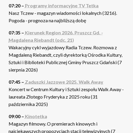
07:20 –
Programy informacyjne TV Tetka
Nasz Tczew - magazyn wiadomości lokalnych (3216).
Pogoda - prognoza na najbliższą dobę
07:35 –
Kierunek Region 2026. Pruszcz Gd. -
Magdalena Riebandt (odc. 21)
Wakacyjny cykl wyjazdowy Radia Tczew. Rozmowa z
Magdaleną Riebandt, czyli dyrektorką Ośrodka Kultury,
Sztuki i Biblioteki Publicznej Gminy Pruszcz Gdański (7
sierpnia 2026)
07:45 –
Zaduszki Jazzowe 2025. Walk Away
Koncert w Centrum Kultury i Sztuki zespołu Walk Away -
laureata Złotego Fryderyka z 2025 roku (31
października 2025)
09:00 –
Kinotetka
Magazyn filmowy. O premierach kinowych i
najciekawszych propozycjach stacji telewizyjnych (7