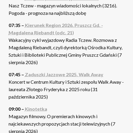
Nasz Tczew - magazyn wiadomości lokalnych (3216).
Pogoda - prognoza na najbliższą dobę
07:35 –
Kierunek Region 2026. Pruszcz Gd. -
Magdalena Riebandt (odc. 21)
Wakacyjny cykl wyjazdowy Radia Tczew. Rozmowa z
Magdaleną Riebandt, czyli dyrektorką Ośrodka Kultury,
Sztuki i Biblioteki Publicznej Gminy Pruszcz Gdański (7
sierpnia 2026)
07:45 –
Zaduszki Jazzowe 2025. Walk Away
Koncert w Centrum Kultury i Sztuki zespołu Walk Away -
laureata Złotego Fryderyka z 2025 roku (31
października 2025)
09:00 –
Kinotetka
Magazyn filmowy. O premierach kinowych i
najciekawszych propozycjach stacji telewizyjnych (7
sierpnia 2026)