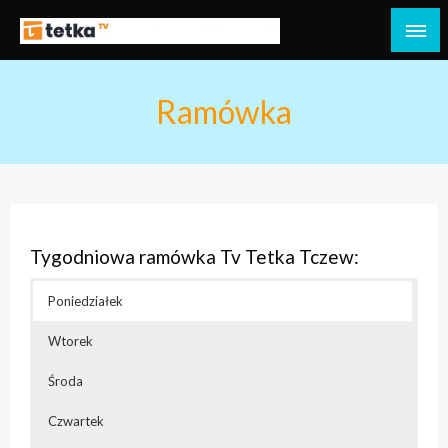
Przejdź
do
Tetka Tczew – Twoja lokalna telewizja!
Tv Tetka Tczew
treści
Ramówka
Tygodniowa ramówka Tv Tetka Tczew:
Poniedziałek
Wtorek
Środa
Czwartek