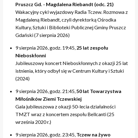
Pruszcz Gd. - Magdalena Riebandt (odc. 21)
Wakacyjny cykl wyjazdowy Radia Tczew. Rozmowa z
Magdaleną Riebandt, czyli dyrektorką Ośrodka
Kultury, Sztuki i Biblioteki Publicznej Gminy Pruszcz
Gdański (7 sierpnia 2026)
9 sierpnia 2026, godz. 19:45,
25 lat zespołu
Nieboskłonni
Jubileuszowy koncert Nieboskłonnych z okazji 25 lat
istnienia, który odbył się w Centrum Kultury i Sztuki
(2024)
9 sierpnia 2026, godz. 21:45,
50 lat Towarzystwa
Miłośników Ziemi Tczewskiej
Gala jubileuszowa z okazji 50-lecia działalności
TMZT wraz z koncertem zespołu Bellcanti (25
września 2020 r.)
9 sierpnia 2026, godz. 23:45,
Tczew na żywo