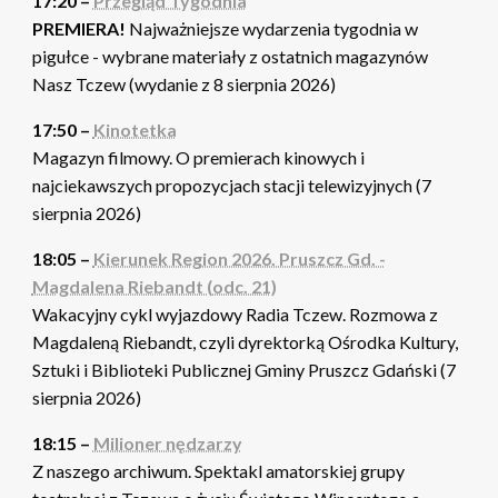
17:20 –
Przegląd Tygodnia
PREMIERA!
Najważniejsze wydarzenia tygodnia w
pigułce - wybrane materiały z ostatnich magazynów
Nasz Tczew (wydanie z 8 sierpnia 2026)
17:50 –
Kinotetka
Magazyn filmowy. O premierach kinowych i
najciekawszych propozycjach stacji telewizyjnych (7
sierpnia 2026)
18:05 –
Kierunek Region 2026. Pruszcz Gd. -
Magdalena Riebandt (odc. 21)
Wakacyjny cykl wyjazdowy Radia Tczew. Rozmowa z
Magdaleną Riebandt, czyli dyrektorką Ośrodka Kultury,
Sztuki i Biblioteki Publicznej Gminy Pruszcz Gdański (7
sierpnia 2026)
18:15 –
Milioner nędzarzy
Z naszego archiwum. Spektakl amatorskiej grupy