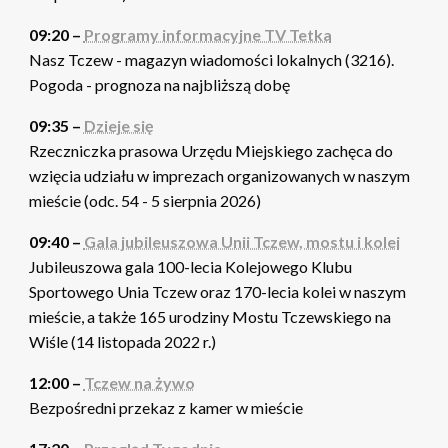
09:20 –
Programy informacyjne TV Tetka
Nasz Tczew - magazyn wiadomości lokalnych (3216).
Pogoda - prognoza na najbliższą dobę
09:35 –
Dzieje się
Rzeczniczka prasowa Urzędu Miejskiego zachęca do
wzięcia udziału w imprezach organizowanych w naszym
mieście (odc. 54 - 5 sierpnia 2026)
09:40 –
Gala jubileuszowa Unii Tczew, mostu i kolei
Jubileuszowa gala 100-lecia Kolejowego Klubu
Sportowego Unia Tczew oraz 170-lecia kolei w naszym
mieście, a także 165 urodziny Mostu Tczewskiego na
Wiśle (14 listopada 2022 r.)
12:00 –
Tczew na żywo
Bezpośredni przekaz z kamer w mieście