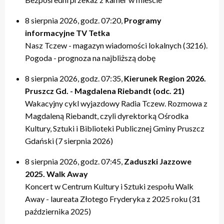
20:00 – relacje
20:00 – relacje
19:40 – Kulturalne pogaduszki / Fabryczne Pogaduszki
19:50 – relacje
17:40 – Powtórki programów z tygodnia
21:20 – Nasz Tczew, Pogoda
21:20 – Nasz Tczew, Pogoda
19:50 – KinoteTka
21:20 – Nasz Tczew, Pogoda
20:20 – Przegląd Tygodnia
8 sierpnia 2026, godz. 07:20,
Programy
21:40 – Pytania do Prezydenta / Pytania do Starosty
21:40 – Opinie w Radiu Tczew
20:00 – relacje
21:40 – Tczew Mówi
20:40 – relacje tygodnia
informacyjne TV Tetka
22:00 – relacje
22:00 – relacje
21:20 – Nasz Tczew, Pogoda
21:50 – relacje
21:40 – KinoteTka
Nasz Tczew - magazyn wiadomości lokalnych (3216).
21:50 – Kulturalne pogaduszki / Fabryczne Pogaduszki
Pogoda - prognoza na najbliższą dobę
22:00 – relacje
8 sierpnia 2026, godz. 07:35,
Kierunek Region 2026.
Pruszcz Gd. - Magdalena Riebandt (odc. 21)
Wakacyjny cykl wyjazdowy Radia Tczew. Rozmowa z
Magdaleną Riebandt, czyli dyrektorką Ośrodka
Kultury, Sztuki i Biblioteki Publicznej Gminy Pruszcz
Gdański (7 sierpnia 2026)
8 sierpnia 2026, godz. 07:45,
Zaduszki Jazzowe
2025. Walk Away
Koncert w Centrum Kultury i Sztuki zespołu Walk
Away - laureata Złotego Fryderyka z 2025 roku (31
października 2025)